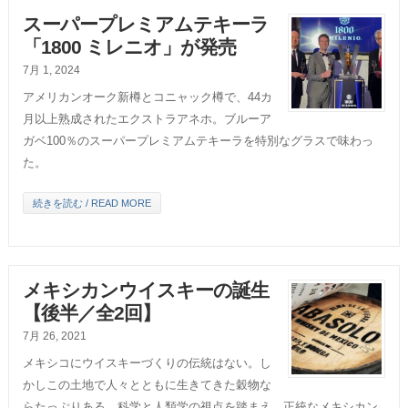
スーパープレミアムテキーラ
「1800 ミレニオ」が発売
7月 1, 2024
アメリカンオーク新樽とコニャック樽で、44カ
月以上熟成されたエクストラアネホ。ブルーア
ガベ100％のスーパープレミアムテキーラを特別なグラスで味わっ
た。
続きを読む / READ MORE
メキシカンウイスキーの誕生
【後半／全2回】
7月 26, 2021
メキシコにウイスキーづくりの伝統はない。し
かしこの土地で人々とともに生きてきた穀物な
らたっぷりある。科学と人類学の視点を踏まえ、正統なメキシカン