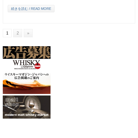
続きを読む / READ MORE
1
2
»