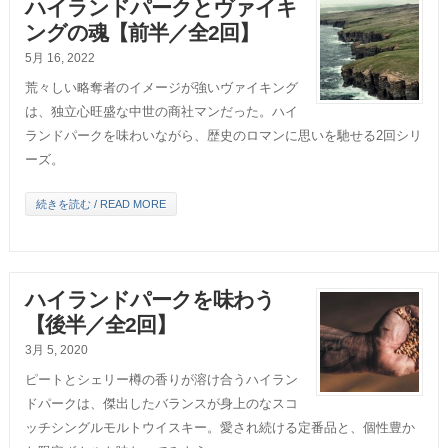
ハイランドパークとヴァイキ
ングの魂【前半／全2回】
5月 16, 2022
荒々しい略奪者のイメージが強いヴァイキング
は、独立心旺盛な中世の商社マンだった。ハイ
ランドパークを味わいながら、歴史のロマンに思いを馳せる2回シリ
ーズ。
続きを読む / READ MORE
ハイランドパークを味わう
【後半／全2回】
3月 5, 2020
ピートとシェリー樽の香りが溶け合うハイラン
ドパークは、傑出したバランスが身上のなスコ
ッチシングルモルトウイスキー。愛され続ける定番品と、個性豊か