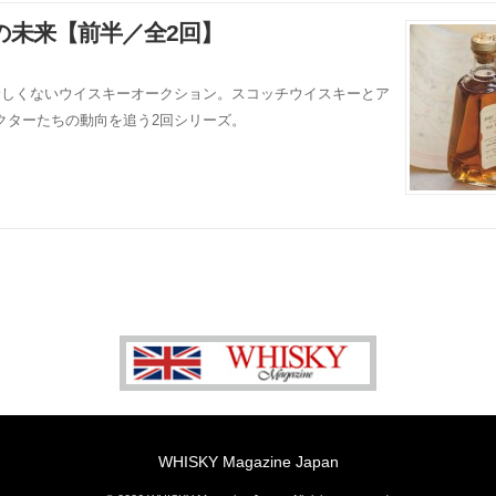
の未来【前半／全2回】
珍しくないウイスキーオークション。スコッチウイスキーとア
クターたちの動向を追う2回シリーズ。
WHISKY Magazine Japan