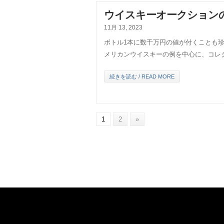
ウイスキーオークション
11月 13, 2023
ボトル1本に数千万円の値が付くことも
メリカンウイスキーの例を中心に、コレ
続きを読む / READ MORE
1
2
»