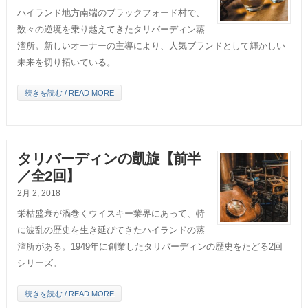
ハイランド地方南端のブラックフォード村で、
数々の逆境を乗り越えてきたタリバーディン蒸
溜所。新しいオーナーの主導により、人気ブランドとして輝かしい
未来を切り拓いている。
続きを読む / READ MORE
タリバーディンの凱旋【前半
／全2回】
2月 2, 2018
栄枯盛衰が渦巻くウイスキー業界にあって、特
に波乱の歴史を生き延びてきたハイランドの蒸
溜所がある。1949年に創業したタリバーディンの歴史をたどる2回
シリーズ。
続きを読む / READ MORE