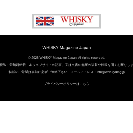
WHISKY Magazine Japan
© 2026 WHISKY Magazine Japan. All rights reserved.
複製・禁無断転載 本ウェブサイトの記事、又は文書の無断の複製や転載を固くお断りし
転載のご希望は事前に必ずご連絡下さい。メールアドレス：info@whiskymag.jp
プライバシーポリシーはこちら