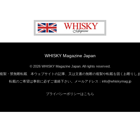
WHISKY Magazine Japan
© 2026 WHISKY Magazine Japan. All rights reserved.
複製・禁無断転載 本ウェブサイトの記事、又は文書の無断の複製や転載を固くお断りし
転載のご希望は事前に必ずご連絡下さい。メールアドレス：info@whiskymag.jp
プライバシーポリシーはこちら