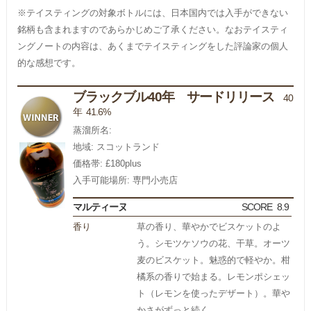
※テイスティングの対象ボトルには、日本国内では入手ができない
銘柄も含まれますのであらかじめご了承ください。なおテイスティ
ングノートの内容は、あくまでテイスティングをした評論家の個人
的な感想です。
ブラックブル40年 サードリリース
40
年 41.6%
蒸溜所名:
地域: スコットランド
価格帯: £180plus
入手可能場所: 専門小売店
マルティーヌ
SCORE
8.9
香り
草の香り、華やかでビスケットのよ
う。シモツケソウの花、干草。オーツ
麦のビスケット。魅惑的で軽やか。柑
橘系の香りで始まる。レモンポシェッ
ト（レモンを使ったデザート）。華や
かさがずっと続く。