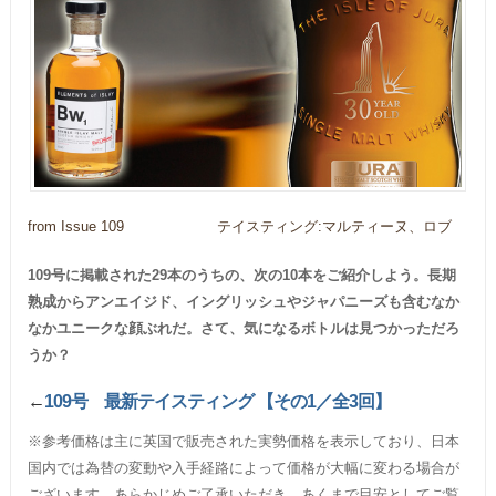
from Issue 109
テイスティング:マルティーヌ、ロブ
109号に掲載された29本のうちの、次の10本をご紹介しよう。長期
熟成からアンエイジド、イングリッシュやジャパニーズも含むなか
なかユニークな顔ぶれだ。さて、気になるボトルは見つかっただろ
うか？
←
109号 最新テイスティング 【その1／全3回】
※参考価格は主に英国で販売された実勢価格を表示しており、日本
国内では為替の変動や入手経路によって価格が大幅に変わる場合が
ございます。あらかじめご了承いただき、あくまで目安としてご覧