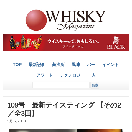
TOP
最新記事
蒸溜所
風味
バー
イベント
アワード
テクノロジー
人
109号 最新テイスティング 【その2
／全3回】
9月 5, 2013