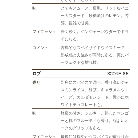
味
とてもスムース。蜜蝋、リッチなハニ
ーカスタード、砂糖漬けのレモン。芳
醇、複雑で甘美。
フィニッシュ
長く続く。ジンジャーパウダーでドラ
イになる。
コメント
古典的なスペイサイドウイスキー？
熟成感と力強さが同時にある。実にパ
ーフェクトな離れ技。
ロブ
SCORE
8.5
香り
即座にスパイスで満ち、香り高いジャ
スミンライス、緑茶、キャラメルウエ
ハーズ、カルダモンシード。微かにホ
ワイトチョコレートも。
味
蜂蜜の甘さ、シルキー、熟したマンゴ
ーと桃のフルーティな香り。程よいオ
ークのグリップもある。
フィニッシュ
最後には穏やかなスパイスが重なり合