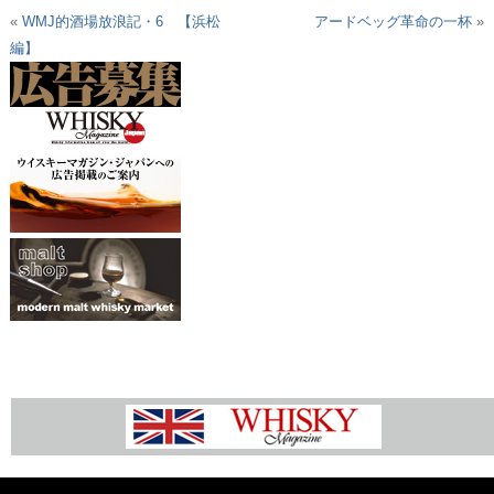
«
WMJ的酒場放浪記・6 【浜松
アードベッグ革命の一杯
»
編】