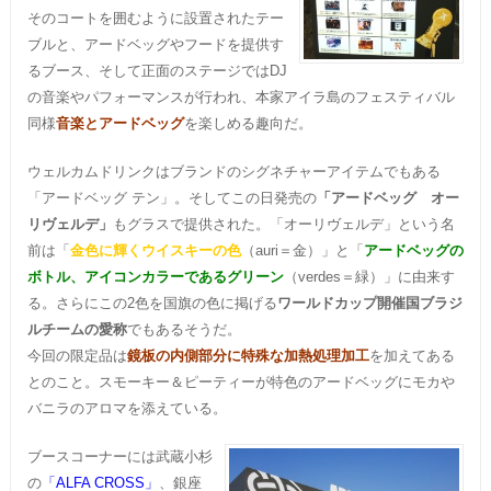
そのコートを囲むように設置されたテー
ブルと、アードベッグやフードを提供す
るブース、そして正面のステージではDJ
の音楽やパフォーマンスが行われ、本家アイラ島のフェスティバル
同様
音楽とアードベッグ
を楽しめる趣向だ。
ウェルカムドリンクはブランドのシグネチャーアイテムでもある
「アードベッグ テン」。そしてこの日発売の
「アードベッグ オー
リヴェルデ」
もグラスで提供された。「オーリヴェルデ」という名
前は「
金色に輝くウイスキーの色
（auri＝金）」と「
アードベッグの
ボトル、アイコンカラーであるグリーン
（verdes＝緑）」に由来す
る。さらにこの2色を国旗の色に掲げる
ワールドカップ開催国ブラジ
ルチームの愛称
でもあるそうだ。
今回の限定品は
鏡板の内側部分に特殊な加熱処理加工
を加えてある
とのこと。スモーキー＆ピーティーが特色のアードベッグにモカや
バニラのアロマを添えている。
ブースコーナーには武蔵小杉
の
「ALFA CROSS」
、銀座