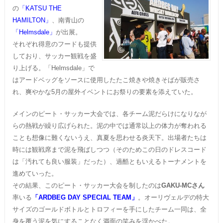
の
「KATSU THE
HAMILTON」
、南青山の
「Helmsdale」
が出展。
それぞれ得意のフードも提供
しており、サッカー観戦を盛
り上げる。「Helmsdale」で
はアードベッグをソースに使用したたこ焼きや焼きそばが販売さ
れ、爽やかな5月の屋外イベントにお祭りの要素を添えていた。
メインのピート・サッカー大会では、各チーム泥だらけになりなが
らの熱戦が繰り広げられた。泥の中では通常以上の体力が奪われる
ことも想像に難くないうえ、真夏を思わせる炎天下。出場者たちは
時には観戦席まで泥を飛ばしつつ（そのためこの日のドレスコード
は「汚れても良い服装」だった）、過酷ともいえるトーナメントを
進めていった。
その結果、このピート・サッカー大会を制したのは
GAKU-MCさん
率いる
「ARDBEG DAY SPECIAL TEAM」
。オーリヴェルデの特大
サイズのゴールドボトルとトロフィーを手にしたチーム一同は、全
身を覆う泥を気にすることなく満面の笑みを浮かべた。