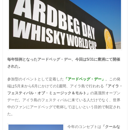
毎年恒例となったアードベッグ・デー、今回は5/31に豊洲にて開催
された。
参加型のイベントとして定着した
「アードベッグ・デー」
。この発
端は5月末から6月にかけての1週間、アイラ島で行われる
「アイラ・
フェスティバル・オブ・ミュージック＆モルト」
の蒸溜所オープン
デーだ。アイラ島のフェスティバルに来ている人だけでなく、世界
中のファンにアードベッグで乾杯してほしいという目的で制定され
た。
今年のコンセプトは
「クールな