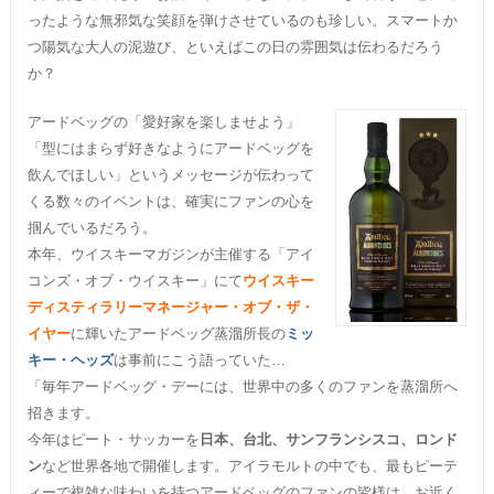
ったような無邪気な笑顔を弾けさせているのも珍しい。スマートか
つ陽気な大人の泥遊び、といえばこの日の雰囲気は伝わるだろう
か？
アードベッグの「愛好家を楽しませよう」
「型にはまらず好きなようにアードベッグを
飲んでほしい」というメッセージが伝わって
くる数々のイベントは、確実にファンの心を
掴んでいるだろう。
本年、ウイスキーマガジンが主催する「アイ
コンズ・オブ・ウイスキー」にて
ウイスキー
ディスティラリーマネージャー・オブ・ザ・
イヤー
に輝いたアードベッグ蒸溜所長の
ミッ
キー・ヘッズ
は事前にこう語っていた…
「毎年アードベッグ・デーには、世界中の多くのファンを蒸溜所へ
招きます。
今年はピート・サッカーを
日本、台北、サンフランシスコ、ロンド
ン
など世界各地で開催します。アイラモルトの中でも、最もピーテ
ィーで複雑な味わいを持つアードベッグのファンの皆様は、お近く