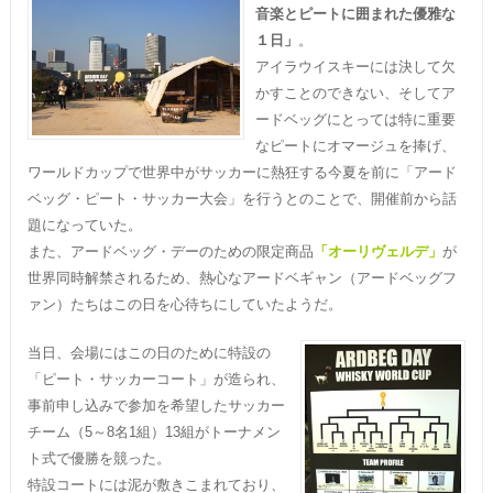
音楽とピートに囲まれた優雅な
１日」
。
アイラウイスキーには決して欠
かすことのできない、そしてア
ードベッグにとっては特に重要
なピートにオマージュを捧げ、
ワールドカップで世界中がサッカーに熱狂する今夏を前に「アード
ベッグ・ピート・サッカー大会」を行うとのことで、開催前から話
題になっていた。
また、アードベッグ・デーのための限定商品
「オーリヴェルデ」
が
世界同時解禁されるため、熱心なアードベギャン（アードベッグフ
ァン）たちはこの日を心待ちにしていたようだ。
当日、会場にはこの日のために特設の
「ピート・サッカーコート」が造られ、
事前申し込みで参加を希望したサッカー
チーム（5～8名1組）13組がトーナメン
ト式で優勝を競った。
特設コートには泥が敷きこまれており、