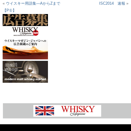
«
ウイスキー用語集―AからZまで
ISC2014 速報
»
【P①】