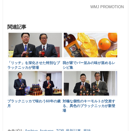
WMJ PROMOTION
関連記事
「リッチ」を深化させた特別なブ
我が家でバー並みの味が楽めるレ
ラックニッカが登場
シピ集
ブラックニッカで味わう60年の歳
対極な個性のキーモルトが交差す
月
る、異色のブラックニッカが新登
場
カテゴリ
:
Archive
,
features
,
TOP
,
最新記事
,
風味