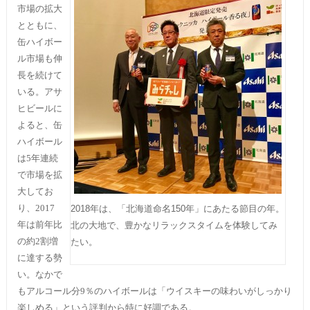
市場の拡大
とともに、
缶ハイボー
ル市場も伸
長を続けて
いる。アサ
ヒビールに
よると、缶
ハイボール
は5年連続
で市場を拡
大してお
り、2017
2018年は、「北海道命名150年」にあたる節目の年。
年は前年比
北の大地で、豊かなリラックスタイムを体験してみ
の約2割増
たい。
に達する勢
い。なかで
もアルコール分9％のハイボールは「ウイスキーの味わいがしっかり
楽しめる」という評判から特に好調である。