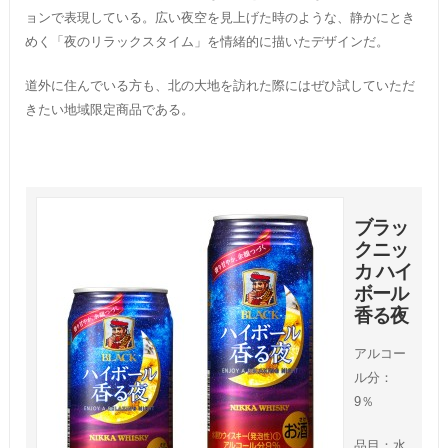
ョンで表現している。広い夜空を見上げた時のような、静かにとき
めく「夜のリラックスタイム」を情緒的に描いたデザインだ。
道外に住んでいる方も、北の大地を訪れた際にはぜひ試していただ
きたい地域限定商品である。
ブラッ
クニッ
カ ハイ
ボール
香る夜
アルコー
ル分：
9％
品目：水