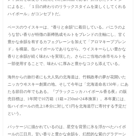
によると、「１日の終わりのリラックスタイムを楽しくしてくれる
ハイボール」がコンセプトだ。
ベースのウイスキーは、“香りと余韻”に着目している。バニラのよ
うな甘い香りが特徴の新樽熟成モルトをブレンドの主軸にし、甘く
豊かな余韻を有するカフェグレーンを加えて「アロマキープブレン
ド」を構築。缶ハイボールでありながら、ウイスキーらしい豊かな
香りと余韻が続く味わいを実現した。さらにご当地の余市モルトを
一部使用することで、味わいに厚みと豊かなコクも添えている。
海外からの旅行者にも大人気の北海道は、竹鶴政孝の夢が花開いた
ニッカウヰスキー創業の地。そして今年は「北海道命名150年」にあ
たる節目の年でもある。『ブラックニッカ ハイボール香る夜』の販
売目標は、1年間で10万箱（1箱＝250ml×24本換算）。本年夏には、
缶ハイボールの売上1本分に対して1円を北海道庁に寄付する予定だ
という。
パッケージに描かれているのは、星空を背景に氷を浮かべたハイボ
ールの三日月。甘い香りと豊かな余韻を、幻想的な紫のグラデーシ