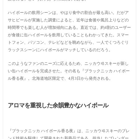
ハイボールの飲用シーンは、やはり食中の割合が最も高い。だがア
サヒビールが実施した調査によると、近年は食後や風呂上りなどの
時間帯でも楽しむ人が増加傾向にある。直近では、約4割のユーザー
が食後に缶ハイボールを飲用していることもわかってきた。スマー
トフォン、パソコン、テレビなどを眺めながら、一人でくつろぐリ
ラックスシーンにハイボールがマッチしているのだろう。
このようなファンのニーズに応えるため、ニッカウヰスキーが新し
い缶ハイボールを完成させた。その名も『ブラックニッカ ハイボー
ル香る夜』。北海道地区限定で、4月3日から発売される。
アロマを重視した余韻豊かなハイボール
『ブラックニッカ ハイボール香る夜』は、ニッカウヰスキーのブレ
ンド技術を駆使して開発された新商品である。担当したブレンダー