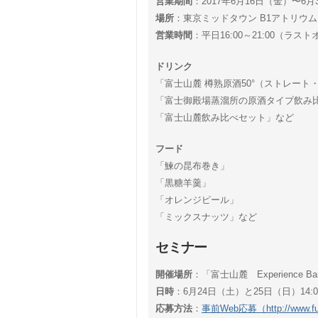
営業期間
：2017年6月16日（金）〜6月
場所
：東京ミッドタウン B1アトリウム（
営業時間
：平日16:00～21:00（ラスト
ドリンク
「富士山麓 樽熟原酒50°（ストレー
「富士御殿場蒸溜所の原酒タイプ飲み
「富士山麓飲み比べセット」など
フード
「鰊の昆布巻き」
「黒糖羊羹」
「オレンジピール」
「ミックスナッツ」など
セミナー
開催場所
：「富士山麓 Experience
日時
：6月24日（土）と25日（日）14:00～
応募方法
：
事前Web応募（http://www.fuji