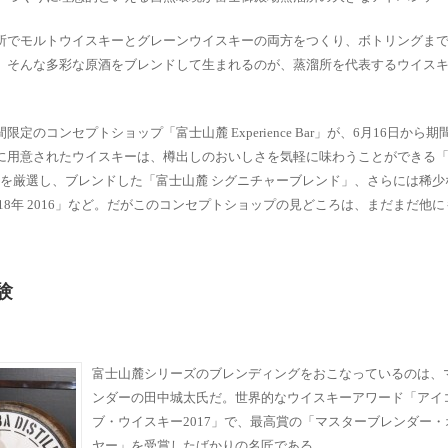
所でモルトウイスキーとグレーンウイスキーの両方をつくり、ボトリングま
。そんな多彩な原酒をブレンドして生まれるのが、蒸溜所を代表するウイス
のコンセプトショップ「富士山麓 Experience Bar」が、6月16日から
に用意されたウイスキーは、樽出しのおいしさを気軽に味わうことができる「
酒を厳選し、ブレンドした「富士山麓 シグニチャーブレンド」、さらには稀少
18年 2016」など。だがこのコンセプトショップの見どころは、まだまだ他
験
富士山麓シリーズのブレンディングをおこなっているのは、
ンダーの田中城太氏だ。世界的なウイスキーアワード「アイ
ブ・ウイスキー2017」で、最高賞の「マスターブレンダー
ヤー」を受賞したばかりの名匠である。