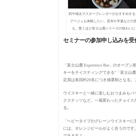
田中城太マスターブレンダーがおすすめする
アージュも体験したい。昆布や羊羹などの
も、驚くほど富士山麓シリーズの味わいに
セミナーの参加申し込みを受
「富士山麓 Experience Bar」の
キーをテイスティングできる“「富士山麓 E
定員は各回約20名につき抽選制となる。
ウイスキーと一緒に楽しむおつまみもバ
クスナッツなど。一風変わったチョイス
る。
「ヘビータイプのグレーンウイスキーに
には、オレンジピールがよく合うのです
できますよ」