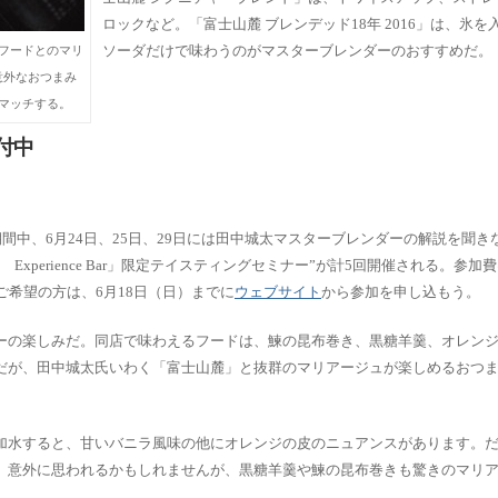
ロックなど。「富士山麓 ブレンデッド18年 2016」は、氷
ソーダだけで味わうのがマスターブレンダーのおすすめだ。
フードとのマリ
意外なおつまみ
マッチする。
付中
オープン期間中、6月24日、25日、29日には田中城太マスターブレンダーの解説を聞
xperience Bar」限定テイスティングセミナー”が計5回開催される。参加
ご希望の方は、6月18日（日）までに
ウェブサイト
から参加を申し込もう。
ーの楽しみだ。同店で味わえるフードは、鰊の昆布巻き、黒糖羊羹、オレン
だが、田中城太氏いわく「富士山麓」と抜群のマリアージュが楽しめるおつ
加水すると、甘いバニラ風味の他にオレンジの皮のニュアンスがあります。
。意外に思われるかもしれませんが、黒糖羊羹や鰊の昆布巻きも驚きのマリ