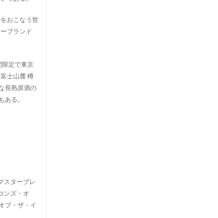
でをおこなう世
キーブランド
期間限定で東京
富士山麓 樽
な長熟原酒の
にもある。
マスターブレ
コンズ・オ
・オブ・ザ・イ