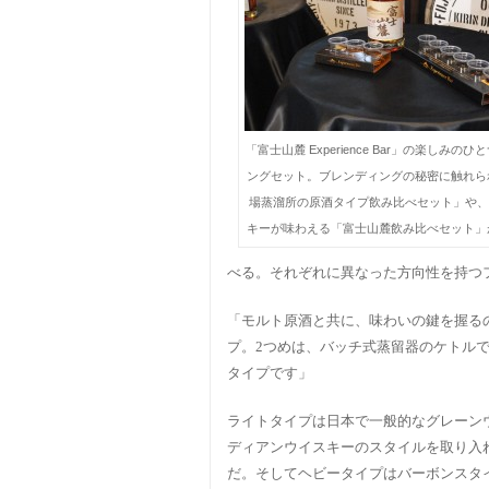
「富士山麓 Experience Bar」の楽しみの
ングセット。ブレンディングの秘密に触れら
場蒸溜所の原酒タイプ飲み比べセット」や、
キーが味わえる「富士山麓飲み比べセット」
べる。それぞれに異なった方向性を持つ
「モルト原酒と共に、味わいの鍵を握る
プ。2つめは、バッチ式蒸留器のケトル
タイプです」
ライトタイプは日本で一般的なグレーン
ディアンウイスキーのスタイルを取り入
だ。そしてヘビータイプはバーボンスタ