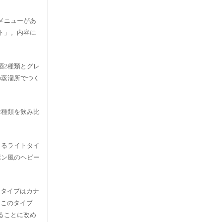
メニューがあ
ト」。内容に
酒2種類とグレ
の蒸溜所でつく
2種類を飲み比
くるライトタイ
ボン風のヘビー
ムタイプはカナ
もこのタイプ
ることに改め