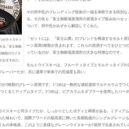
その田中氏のブレンディング技術の一端を体験できる特別な
る。その名も「富士御殿場蒸溜所の原酒タイプ飲み比べセッ
ついて、田中氏がみずから解説してくれた。
「セットには、『富士山麓』のブレンドを構成するモルト原
ひとつがテイスティ
ーン原酒3種類が含まれます。これらの原酒すべてをひとつ
れる「富士御殿
っているのが、富士御殿場蒸溜所の大きな特徴なのです」
3種類のウイス
がおすすめだ。
モルトウイスキーは、フルーティタイプとモルティタイプの
フレーバーだが、共に濃厚で単体での完成度も高い。
のが3種類のグレーン原酒です。1つめは一般的な連続蒸留マルチカラムでつ
でつくるミディアムタイプ。3つめは、ビアカラム＆ダブラーを使用したバー
ウイスキーと同タイプだが、しっかりとしたボディと樽香がある。ミディア
れた味わいで、国際アワードの最高賞に輝いた長期熟成のシングルグレーン
イルの本格派。このように多様なグレーンウイスキーが1箇所で生産されてい