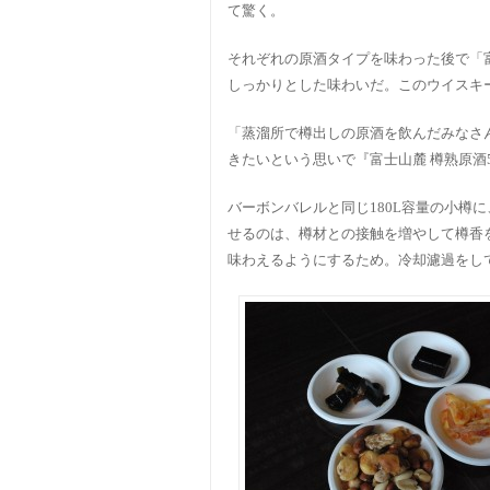
て驚く。
それぞれの原酒タイプを味わった後で「富
しっかりとした味わいだ。このウイスキ
「蒸溜所で樽出しの原酒を飲んだみなさ
きたいという思いで『富士山麓 樽熟原酒
バーボンバレルと同じ180L容量の小樽
せるのは、樽材との接触を増やして樽香
味わえるようにするため。冷却濾過をし