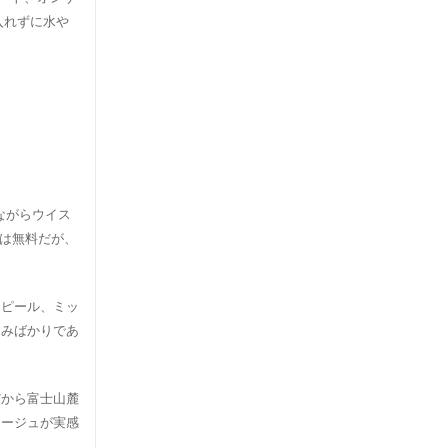
を入れずに水や
きながらウイス
費は無料だが、
ジピール、ミッ
まみばかりであ
だから富士山麓
アージュが実感