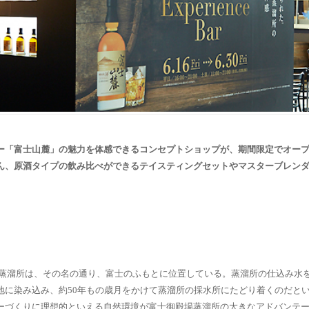
ー「富士山麓」の魅力を体感できるコンセプトショップが、期間限定でオー
ん、原酒タイプの飲み比べができるテイスティングセットやマスターブレン
殿場蒸溜所は、その名の通り、富士のふもとに位置している。蒸溜所の仕込み水
地に染み込み、約50年もの歳月をかけて蒸溜所の採水所にたどり着くのだと
ーづくりに理想的といえる自然環境が富士御殿場蒸溜所の大きなアドバンテ