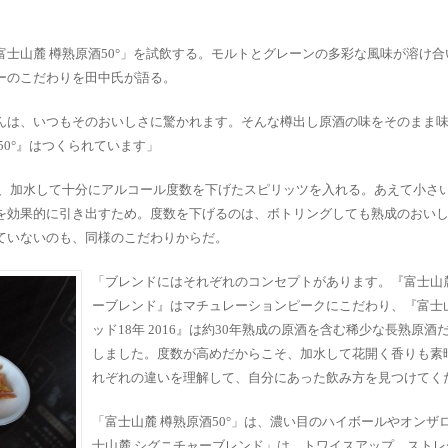
士山麓 樽熟原酒50°」を試飲する。モルトとグレーンの多彩な風味が溶け合
ーのこだわりを田中氏が語る。
んは、いつもそのおいしさに驚かれます。そんな樽出し原酒の味をそのまま
50°』はつくられています」
に、加水して十分にアルコール度数を下げたスピリッツを入れる。あえて小さ
を効果的に引き出すため。度数を下げるのは、ボトリングしても熟成のおい
ていないのも、同様のこだわりからだ。
「ブレンドにはそれぞれのコンセプトがあります。『富士山麓
ーブレンド』はマチュレーションピークにこだわり、『富士山
ッド18年 2016』は約30年熟成の原酒を含む稀少な長熟原酒
しました。度数が高めだからこそ、加水して花開く香りも素
れぞれの違いを理解して、自分にあった飲み方を見つけてく
「富士山麓 樽熟原酒50°」は、濃い目のハイボールやオンザ
士山麓 シグニチャーブレンド」は、トワイスアップ、ストレ