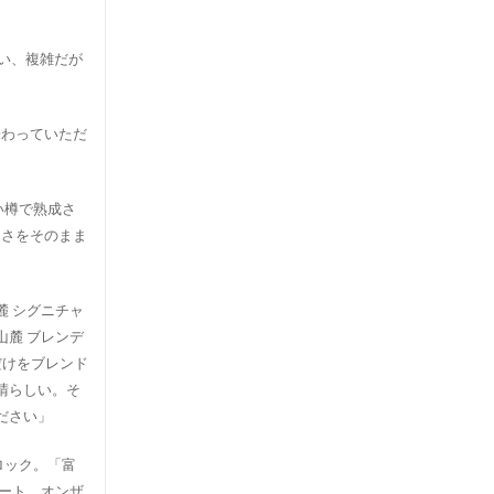
い、複雑だが
味わっていただ
い樽で熟成さ
しさをそのまま
 シグニチャ
麓 ブレンデ
だけをブレンド
晴らしい。そ
ださい」
ロック。「富
ート、オンザ