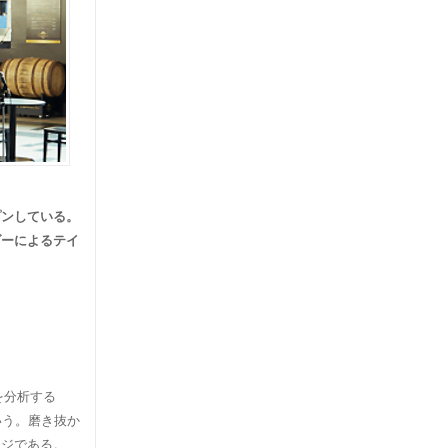
プンしている。
ダーによるテイ
を分析する
いう。磨き抜か
ージである。