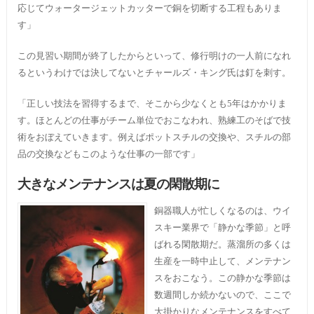
応じてウォータージェットカッターで銅を切断する工程もありま
す」
この見習い期間が終了したからといって、修行明けの一人前になれ
るというわけでは決してないとチャールズ・キング氏は釘を刺す。
「正しい技法を習得するまで、そこから少なくとも5年はかかりま
す。ほとんどの仕事がチーム単位でおこなわれ、熟練工のそばで技
術をおぼえていきます。例えばポットスチルの交換や、スチルの部
品の交換などもこのような仕事の一部です」
大きなメンテナンスは夏の閑散期に
銅器職人が忙しくなるのは、ウイ
スキー業界で「静かな季節」と呼
ばれる閑散期だ。蒸溜所の多くは
生産を一時中止して、メンテナン
スをおこなう。この静かな季節は
数週間しか続かないので、ここで
大掛かりなメンテナンスをすべて