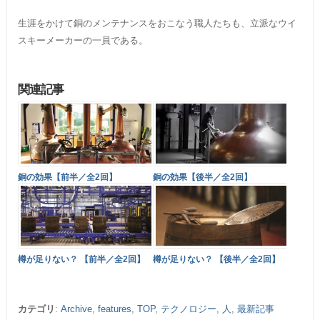
生涯をかけて銅のメンテナンスをおこなう職人たちも、立派なウイ
スキーメーカーの一員である。
関連記事
銅の効果【前半／全2回】
銅の効果【後半／全2回】
樽が足りない？ 【前半／全2回】
樽が足りない？ 【後半／全2回】
カテゴリ
:
Archive
,
features
,
TOP
,
テクノロジー
,
人
,
最新記事