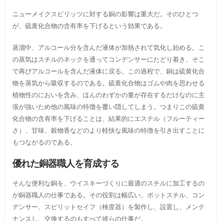
ニューメイクスピリッツに対する銅の影響は重大だ。そのひとつ
が、硫黄化合物の含有率を下げるという効果である。
蒸溜中、アルコール分を含んだ液体が加熱されて気化し始める。こ
の蒸気はスチルのネックを通ってコンデンサーにたどり着き、そこ
で再びアルコールを含んだ液体に戻る。この過程で、銅は硫黄化合
物を蒸気から吸収するのである。硫黄化合物はゴムや肉を思わせる
植物性のにおいを含み、ほんのわずかの量が存在するだけなのに主
張が強いため他の風味の特徴を覆い隠してしまう。つまりこの硫黄
化合物の含有率を下げることは、結果的にエステル（フルーティー
さ）、甘味、穀物香などのより軽快な風味の特徴を引き出すことに
もつながるのである。
優れた銅器職人を育成する
そんな便利な銅を、ウイスキーづくりに最適のスチルに加工するの
が銅器職人の仕事である。その役割は幅広い。ポットスチル、コン
デンサー、スピリットセイフ（検度器）を製作し、設置し、メンテ
ナンスし、交換するのもすべて彼らの仕事だ。