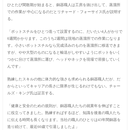
ひとたび閑散期が始まると、銅器職人は工房を抜け出して、蒸溜所
での作業が 中心になるのだとリチャード・フォーサイス氏が説明す
る。
「ポットスチルをひとつ造って設置するのに、だいたい4人がかりで
6週間かかります。このうち2週間は現地の蒸溜所での作業になりま
す。小さいポットスチルなら完成済みのものを蒸溜所に移送できま
すが、やや大型のものになると輸送がしやすいようにポットをいく
つかに分けて蒸溜所に運び、ヘッドやネックを現場で溶接していく
んです」
熟練したスキルの他に体力的な強さも求められる銅器職人だが、だ
からといってキャリアの長さに限界が生じるわけでもない。チャー
ルズ・キング氏は証言する。
「健康と安全のための規則が、銅器職人たちの就業年を伸ばすこと
に役立ってきました。熟練すればするほど、知識を後進の職人たち
に伝える時間も長くなります。当社の職人のひとりは43年間銅器を
造り続けて、最近60歳で引退しましたよ」