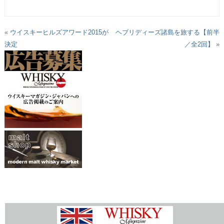
«
ウイスキーヒルズアワード2015が
ヘブリディーズ諸島を旅する【前半
決定
／全2回】
»