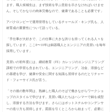
ます。職人候補生は、まず技術を学ぶ意欲を示さなければいけませ
ん。そしてかなりの肉体労働なので、健康であることも必要です」
アバクロンビーで運用管理をしているチャールズ・キング氏も、人
材育成の重要性について語っている。
「手仕事が大好きで、この仕事に大きな誇りを持ってくれる人々を
探しています。ここ8〜10年は銅器職人とエンジニアの見習いを毎年
採用しています」
見習いの初年度には、継続教育（FE）カレッジのエンジニアリング
課程での学習も含まれている。エンジニアリング、冶金、溶接など
の基礎を学び、健康や安全に関する知識も習得するのだとリチャー
ド・フォーサイス氏が言う。
「その後の数年間は、熟練した職人のそばで働きながらワークショ
ップのスタイルで学びます。見習い職人たちはハンマーで銅を成型
し、溶接する方法を学びます。さらにはポットスチルやコンデンサ
ーの造り方も習得します。図面を引くところから始まって、必要に