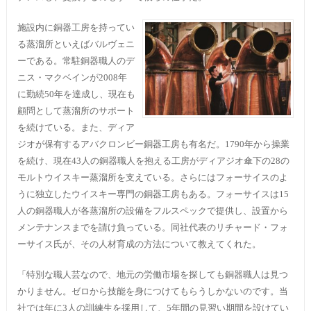
施設内に銅器工房を持ってい
る蒸溜所といえばバルヴェニ
ーである。常駐銅器職人のデ
ニス・マクベインが2008年
に勤続50年を達成し、現在も
顧問として蒸溜所のサポート
を続けている。また、ディア
ジオが保有するアバクロンビー銅器工房も有名だ。1790年から操業
を続け、現在43人の銅器職人を抱える工房がディアジオ傘下の28の
モルトウイスキー蒸溜所を支えている。さらにはフォーサイスのよ
うに独立したウイスキー専門の銅器工房もある。フォーサイスは15
人の銅器職人が各蒸溜所の設備をフルスペックで提供し、設置から
メンテナンスまでを請け負っている。同社代表のリチャード・フォ
ーサイス氏が、その人材育成の方法について教えてくれた。
「特別な職人芸なので、地元の労働市場を探しても銅器職人は見つ
かりません。ゼロから技能を身につけてもらうしかないのです。当
社では年に3人の訓練生を採用して、5年間の見習い期間を設けてい