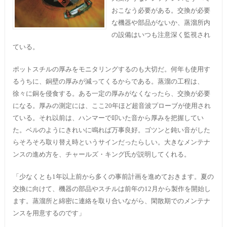
おこなう必要がある。交換が必要
な機器や部品がないか、蒸溜所内
の設備はいつも注意深く監視され
ている。
ポットスチルの厚みをモニタリングするのも大切だ。何年も使用す
るうちに、銅壁の厚みが減ってくるからである。蒸溜の工程は、
徐々に銅を侵食する。ある一定の厚みがなくなったら、交換が必要
になる。厚みの測定には、ここ20年ほど超音波プローブが使用され
ている。それ以前は、ハンマーで叩いた音から厚みを把握してい
た。ベルのようにきれいに鳴れば万事良好。ゴツンと鈍い音がした
らそろそろ取り替え時というサインだったらしい。大きなメンテナ
ンスの進め方を、チャールズ・キング氏が説明してくれる。
「少なくとも1年以上前から多くの事前計画を進めておきます。夏の
交換に向けて、機器の部品やスチルは前年の12月から製作を開始し
ます。蒸溜所と綿密に連絡を取り合いながら、閑散期でのメンテナ
ンスを用意するのです」