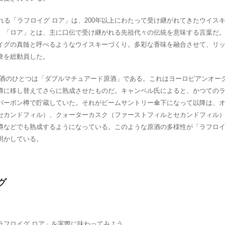
れる「ラフロイグ ロア」は、200年以上にわたって受け継がれてきたウイス
。「ロア」とは、主に口伝で受け継がれる先祖代々の伝統を意味する言葉だ
イグの真髄と呼べるようなウイスキーづくり。多彩な香味を融合させて、リ
験を総動員した。
原酒のひとつは「ダブルマチュアード原酒」である。これはヨーロピアンオー
樽に移し替えてさらに熟成させたものだ。キャンベル氏によると、かつての
バーボン樽で貯蔵していた。それがビームサントリー傘下になって以降は、
セカンドフィル）、クォーターカスク（ファーストフィルとセカンドフィル
樽などでも熟成するようになっている。このような原酒の多様性が「ラフロイ
明かしている。
グ
ラフロイグ ロア」を実際に味わってみよう。