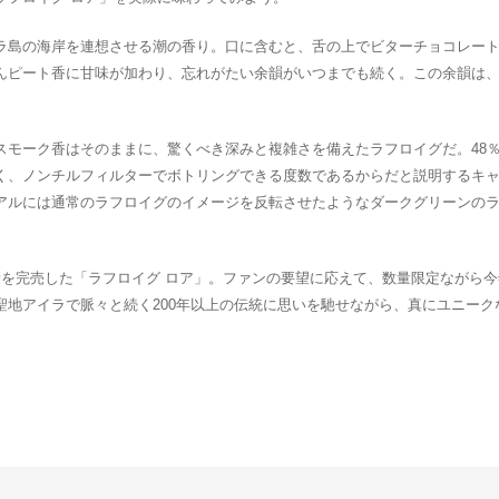
ラ島の海岸を連想させる潮の香り。口に含むと、舌の上でビターチョコレー
んピート香に甘味が加わり、忘れがたい余韻がいつまでも続く。この余韻は、
スモーク香はそのままに、驚くべき深みと複雑さを備えたラフロイグだ。48
く、ノンチルフィルターでボトリングできる度数であるからだと説明するキ
アルには通常のラフロイグのイメージを反転させたようなダークグリーンの
量を完売した「ラフロイグ ロア」。ファンの要望に応えて、数量限定ながら
聖地アイラで脈々と続く200年以上の伝統に思いを馳せながら、真にユニーク