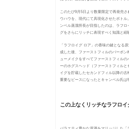
このたび9月5日より数量限定で再発売さ
ウハウを、現代にて具現化させたボトル
ンベル蒸溜所長が目指したのは、ラフロ
グをさらにリッチに表現すべく知識と経
「ラフロイグ ロア」の香味の鍵となる
成した後、ファーストフィルのバーボン
ューメイクをすべてファーストフィルの
ーのホグスヘッド（ファーストフィルと
イグを貯蔵したセカンドフィル以降の古
重要なピースになったとキャンベル氏は
この上なくリッチなラフロイ
バラエティ豊かな原酒をマリッジした「