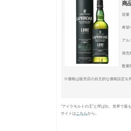
商
容量：
希望小
アル
発売
数量
※価格は販売店の自主的な価格設定を
“アイラモルトの王”と呼ばれ、世界で
サイトは
こちら
から。