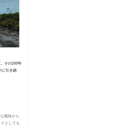
その200年
年に引き続
チな風味から
ンドとしても