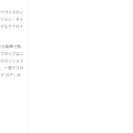
キーづくりのノ
。ジョン・キャ
ッチなラフロイ
クの新樽で熟
ラフロイグはニ
オロロソシェリ
）、一度ラフロ
グ ロア」の