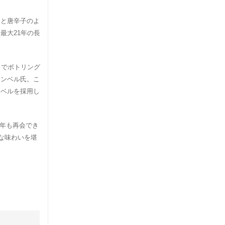
トと唐辛子のよ
最大21年の長
％でボトリング
ャンベル氏。こ
ラベルを採用し
今年も再会でき
な味わいを堪