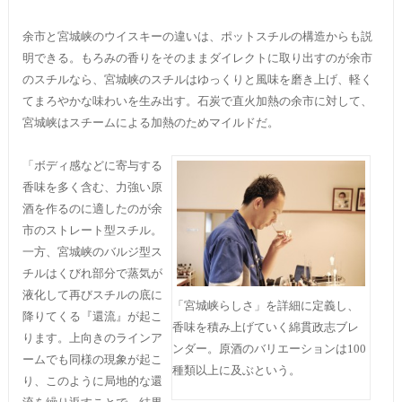
余市と宮城峡のウイスキーの違いは、ポットスチルの構造からも説
明できる。もろみの香りをそのままダイレクトに取り出すのが余市
のスチルなら、宮城峡のスチルはゆっくりと風味を磨き上げ、軽く
てまろやかな味わいを生み出す。石炭で直火加熱の余市に対して、
宮城峡はスチームによる加熱のためマイルドだ。
「ボディ感などに寄与する
香味を多く含む、力強い原
酒を作るのに適したのが余
市のストレート型スチル。
一方、宮城峡のバルジ型ス
チルはくびれ部分で蒸気が
液化して再びスチルの底に
「宮城峡らしさ」を詳細に定義し、
降りてくる『還流』が起こ
香味を積み上げていく綿貫政志ブレ
ります。上向きのラインア
ンダー。原酒のバリエーションは100
ームでも同様の現象が起こ
種類以上に及ぶという。
り、このように局地的な還