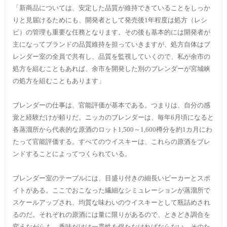
「新商品については、安定した品質が維持できていることをしっか
りと見届けるためにも、開発者として発売後1年程度は処方（レシ
ピ）の管理も重要な任務となります。その後も基本的には開発者が
主になってブランドの品質維持を担っていきますが、処方自体はブ
レンダー室の全員で共有し、品質を監視していくので、私が余市の
処方を組むこともあれば、余市を開発した別のブレンダーが宮城峡
の処方を組むこともあります」
ブレンダーの仕事は、官能評価が基本である。つまりは、自分の感
覚と経験だけが頼りだ。ニッカのブレンダーは、毎年6月頃になると
各蒸溜所から代表的な原酒のロット1,500～1,600樽分を約1カ月にわ
たって官能評価する。すべてのウイスキーは、これらの原酒をブレ
ンドすることによってつくられている。
ブレンダー室のテーブルには、目盛り付きの細長いビーカーとスポ
イトがある。ここでおこなった繊細なシミュレーションが蒸溜所で
スケールアップされ、均質な味わいのウイスキーとして瓶詰めされ
るのだ。それぞれの原酒には量に限りがあるので、ときどき調合を
変えながらも、香味だけは一貫性を保たなければならない。そのた