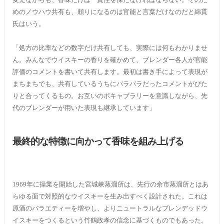
めのノウハウ共有も、頼りになるのは官能と言葉だけなのだと綿貫
氏はいう。
「処方の比率などの数字だけ共有しても、実際には何もわかりませ
ん。みんなでウイスキーの香りを確かめて、ブレンダー各人が官能
評価のコメントを書いて共有します。最初は書き手によって表現が
まちまちでも、共有しているうちにバラバラだったコメントがぴた
りと合ってくるもの。お互いのボキャブラリーを意識しながら、先
代のブレンダーが用いた表現も継承しています」
最終的な特徴に向かって香味を組み上げる
1969年に操業を開始した宮城峡蒸溜所は、先行の余市蒸溜所とはあ
らゆる面で対照的なウイスキーを生み出すべく設計された。これは
原酒のバラエティーを増やし、よりニュートラルなブレンデッドウ
イスキーをつくるという竹鶴政孝の信念に基づくものでもあった。