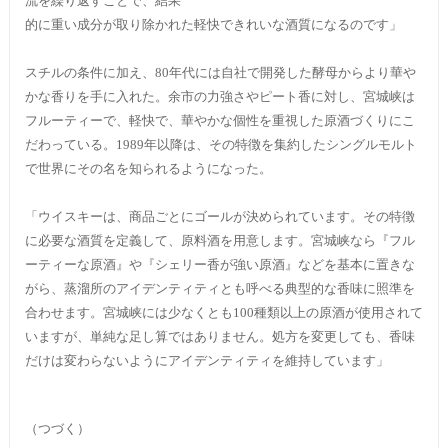
流を繰り返すことで、結果
的に重い成分が取り除かれた軽快できれいな酒質になるのです」
スチルの条件に加え、80年代には自社で開発した酵母からより華や
かな香りを手に入れた。余市の力強さやピート香に対し、宮城峡は
フルーティーで、軽快で、華やかな個性を重視した原酒づくりにこ
だわっている。1989年以降は、その特徴を集約したシングルモルト
で世界にその名を知られるようになった。
「ウイスキーは、商品ごとにゴールが決められています。その特徴
に必要な酒質を定義して、原料酒を用意します。宮城峡なら『フル
ーティーな原酒』や『シェリー香が強い原酒』などを基本に置きな
がら、蒸溜所のアイデンティティとも呼べる典型的な香味に照準を
合わせます。宮城峡には少なくとも100種類以上の原酒が使用されて
いますが、単純な足し算ではありません。処方を変更しても、香味
だけは変わらないようにアイデンティティを維持しています」
（つづく）