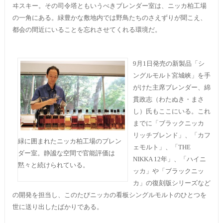
ヰスキー。その司令塔ともいうべきブレンダー室は、ニッカ柏工場
の一角にある。緑豊かな敷地内では野鳥たちのさえずりが聞こえ、
都会の間近にいることを忘れさせてくれる環境だ。
9月1日発売の新製品「シ
ングルモルト宮城峡」を手
がけた主席ブレンダー、綿
貫政志（わたぬき・まさ
し）氏もここにいる。これ
までに「ブラックニッカ
リッチブレンド」、「カフ
緑に囲まれたニッカ柏工場のブレン
ェモルト」、「THE
ダー室。静謐な空間で官能評価は
NIKKA 12年」、「ハイニ
黙々と続けられている。
ッカ」や「ブラックニッ
カ」の復刻版シリーズなど
の開発を担当し、このたびニッカの看板シングルモルトのひとつを
世に送り出したばかりである。