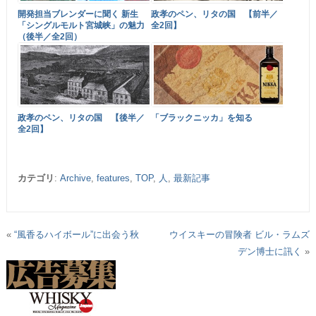
開発担当ブレンダーに聞く 新生
政孝のペン、リタの国 【前半／
「シングルモルト宮城峡」の魅力
全2回】
（後半／全2回）
政孝のペン、リタの国 【後半／
「ブラックニッカ」を知る
全2回】
カテゴリ
:
Archive
,
features
,
TOP
,
人
,
最新記事
«
“風香るハイボール”に出会う秋
ウイスキーの冒険者 ビル・ラムズ
デン博士に訊く
»