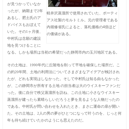
が見つかっていなか
ったが、納期まで2年
軽井沢蒸溜所で使用されていた、ポーティ
あるし、肥土氏のア
アス社製のモルトミル。元の管理者である
ドバイスもおぼえて
内堀修省氏によると、落札価格の4倍ほど
いた。その1ヶ月後、
の価値がある。
中村氏は念願の建設
地を見つけることに
なる。しかも場所は当初の希望だった静岡市内の玉川地区である。
その土地は、1990年代に丘陵地を削って平地を確保した場所だ。こ
の約20年間、土地の利用法についてさまざまなアイデアが検討され
たが、どれも実現はしなかった。そして中村氏は知る由もなかった
が、この静岡市が所有する土地 の担当者は大のウイスキーファンだ
った。後に自分で秩父蒸溜所を訪ね、この土地に小さなウイスキー
蒸溜所が建ったら素晴らしいだろうと夢を見るような人物だったの
である。中村氏が問い合わせを入れたとき、まさに運命の扉が開い
た。その土地は、2人の男の夢がひとつになって叶うのを、じっと何
年も待ち続けていたかのようにも思えたのだ。