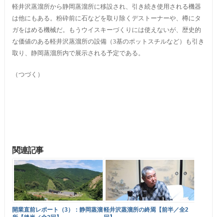
軽井沢蒸溜所から静岡蒸溜所に移設され、引き続き使用される機器
は他にもある。粉砕前に石などを取り除くデストーナーや、樽にタ
ガをはめる機械だ。もうウイスキーづくりには使えないが、歴史的
な価値のある軽井沢蒸溜所の設備（3基のポットスチルなど）も引き
取り、静岡蒸溜所内で展示される予定である。
（つづく）
関連記事
開業直前レポート（3）：静岡蒸溜
軽井沢蒸溜所の終焉【前半／全2