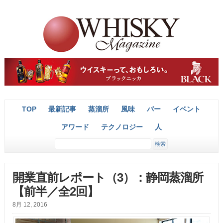
TOP
最新記事
蒸溜所
風味
バー
イベント
アワード
テクノロジー
人
開業直前レポート（3）：静岡蒸溜所
【前半／全2回】
8月 12, 2016