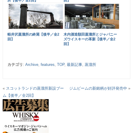
所【後半／全2回】
回】
軽井沢蒸溜所の終焉【後半／全2
木内酒造額田蒸溜所とジャパニー
回】
ズウイスキーの革新【後半／全2
回】
カテゴリ
:
Archive
,
features
,
TOP
,
最新記事
,
蒸溜所
«
スコットランドの蒸溜所新設ブー
ジムビームの新銘柄が好評発売中
»
ム【後半／全2回】