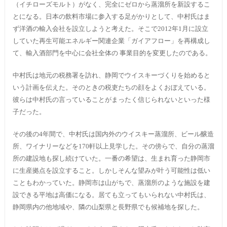
（イチローズモルト）がなく、完全にゼロから蒸溜所を新設するこ
とになる。日本の飲料市場に参入する足がかりとして、中村氏はま
ず洋酒の輸入会社を設立しようと考えた。そこで2012年1月に設立
していた再生可能エネルギー関連企業「ガイアフロー」を再構成し
て、輸入酒部門を中心に会社全体の 事業目的を変更したのである。
中村氏は地元の税務署を訪れ、静岡でウイスキーづくりを始めると
いう計画を伝えた。そのときの税吏たちの顔をよくおぼえている。
彼らは中村氏の言っていることがまったく信じられないといった様
子だった。
その後の4年間で、中村氏は国内外のウイスキー蒸溜所、ビール醸造
所、ワイナリーなどを170軒以上見学した。その傍らで、自分の蒸溜
所の建設地も探し続けていた。一番の希望は、生まれ育った静岡市
に生産拠点を設立すること。しかしそんな望みが叶う可能性は低い
こともわかっていた。静岡市は山がちで、蒸溜所のような施設を建
設できる平地は高価になる。居ても立ってもいられない中村氏は、
静岡県内の他地域や、隣の山梨県と長野県でも候補地を探した。