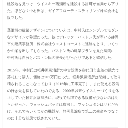
建設地を見つけ、ウイスキー蒸溜所を建設する許可が当局から下り
た。ほどなく中村氏は、ガイアフローディスティリング株式会社を
設立した。
蒸溜所の建築デザインについていえば、中村氏はシンプルでモダン
なデザインが希望だった。彼はデレック・バストン氏が率いる静岡
市の建築事務所、株式会社ウエストコーストに連絡をとり、いくつ
かの案を出してもらった。バストン氏の建築プランを見た瞬間に、
中村氏は自分とバストン氏の波長がぴったりであると確信した。
2015年、中村氏は軽井沢蒸溜所の中古設備を御代田市主催の競売で
落札して購入。価格は505万円だった。軽井沢蒸溜所は閉鎖して取り
壊されることになっており（2016年に工事完了）、まだ使える設備
の行き先を探していたのである。2000年以来ウイスキーづくりを休
止していた軽井沢蒸溜所に、現役で活躍できる設備が少ないのは明
らかだった。ウォッシュバックは腐敗し、マッシュタンはサビだら
け。それでもいくつかの機器が、静岡蒸溜所で第二の生命をつなぐ
のに十分な状態で残されていた。