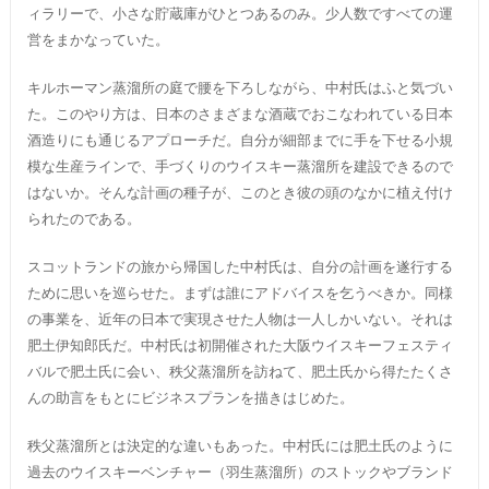
ィラリーで、小さな貯蔵庫がひとつあるのみ。少人数ですべての運
営をまかなっていた。
キルホーマン蒸溜所の庭で腰を下ろしながら、中村氏はふと気づい
た。このやり方は、日本のさまざまな酒蔵でおこなわれている日本
酒造りにも通じるアプローチだ。自分が細部までに手を下せる小規
模な生産ラインで、手づくりのウイスキー蒸溜所を建設できるので
はないか。そんな計画の種子が、このとき彼の頭のなかに植え付け
られたのである。
スコットランドの旅から帰国した中村氏は、自分の計画を遂行する
ために思いを巡らせた。まずは誰にアドバイスを乞うべきか。同様
の事業を、近年の日本で実現させた人物は一人しかいない。それは
肥土伊知郎氏だ。中村氏は初開催された大阪ウイスキーフェスティ
バルで肥土氏に会い、秩父蒸溜所を訪ねて、肥土氏から得たたくさ
んの助言をもとにビジネスプランを描きはじめた。
秩父蒸溜所とは決定的な違いもあった。中村氏には肥土氏のように
過去のウイスキーベンチャー（羽生蒸溜所）のストックやブランド