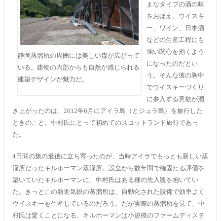
まなタイプの酒の味
をおぼえ、ウイスキ
ー、ワイン、日本酒
などの生産工程にも
強い関心を抱くよう
静岡蒸溜所の周囲には美しい森が広がって
になったのだとい
いる。建物の内部からも自然が感じられる
う。そんな彼の胸中
建築デザインが魅力だ。
でウイスキーづくり
に参入する意欲が湧
き上がったのは、2012年6月にアイラ島（とジュラ島）を旅行した
ときのこと。中村氏にとって初めてのスコットランド旅行であっ
た。
4日間の旅の最後に立ち寄ったのが、当時アイラでもっとも新しい蒸
溜所だったキルホーマン蒸溜所。設立から数年間で確固たる評価を
築いていたキルホーマンに、中村氏はある種の先入観を抱いてい
た。きっとこの新進気鋭の蒸溜所は、自動化された設備で効率よく
ウイスキーを生産しているのだろう。だが実際の蒸溜所を見て、中
村氏は驚くことになる。キルホーマンは小規模のファームディステ