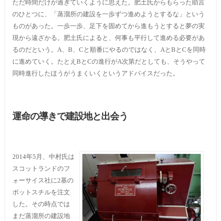
ただ時間だけが過ぎていくように思えた。肥土氏からもらった助言
のひとつに、「蒸溜所の建設を一歩ずつ進めようとするな」という
ものがあった。一歩一歩、足下を固めてから進もうとすると夢の実
現から遠ざかる。肥土氏によると、何事も平行して進める必要があ
るのだという。A、B、Cと順番にやるのではなく、AとBとCを同時
に進めていく。たとえBとCの進行がA次第だとしても、そうやって
同時進行したほうがうまくいくというアドバイスだった。
運命の導きで建設地と出会う
2014年5月、中村氏は
スコットランドのフ
ォーサイス社に2基の
ポットスチルを注文
した。その時点では
まだ蒸溜所の建設地