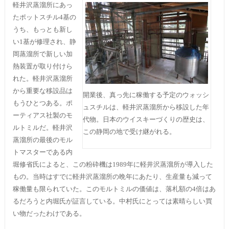
軽井沢蒸溜所にあっ
たポットスチル4基の
うち、もっとも新し
い1基が修理され、静
岡蒸溜所で新しい加
熱装置が取り付けら
れた。軽井沢蒸溜所
から重要な移設品は
開業後、真っ先に稼働する予定のウォッシ
もうひとつある。ポ
ュスチルは、軽井沢蒸溜所から移設した年
ーティアス社製のモ
代物。日本のウイスキーづくりの歴史は、
ルトミルだ。軽井沢
この静岡の地で受け継がれる。
蒸溜所の最後のモル
トマスターである内
堀修省氏によると、この粉砕機は1989年に軽井沢蒸溜所が導入した
もの。当時はすでに軽井沢蒸溜所の晩年にあたり、生産量も減って
稼働量も限られていた。このモルトミルの価値は、落札額の4倍はあ
るだろうと内堀氏が証言している。中村氏にとっては素晴らしい買
い物だったわけである。