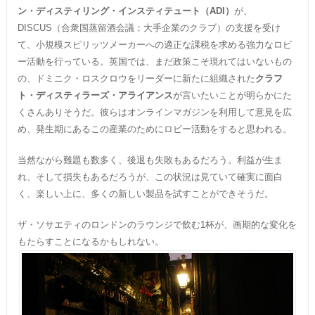
ン・ディスティリング・インスティテュート（ADI）
が、
DISCUS（合衆国蒸留酒会議；大手企業のクラブ）の支援を受け
て、小規模スピリッツメーカーへの適正な課税を求める強力なロビ
ー活動を行っている。英国では、まだ政策こそ現れてはいないもの
の、ドミニク・ロスクロウをリーダーに新たに組織された
クラフ
ト・ディスティラーズ・アライアンス
が言いたいことが明らかにた
くさんありそうだ。彼らはオンラインマガジンを利用して意見を広
め、発生期にあるこの産業のためにロビー活動をすると思われる。
当然ながら難題も数多く、後退も失敗もあるだろう。利益が生ま
れ、そして損失もあるだろうが、この状況は見ていて確実に面白
く、楽しい上に、多くの新しい製品を試すことができそうだ。
ザ・ソサエティのロンドンのラウンジで飲む1杯が、画期的な変化を
もたらすことになるかもしれない。