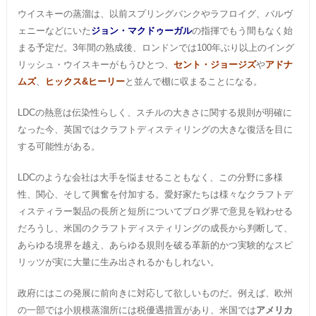
ウイスキーの蒸溜は、以前スプリングバンクやラフロイグ、バルヴ
ェニーなどにいた
ジョン・マクドゥーガル
の指揮でもう間もなく始
まる予定だ。3年間の熟成後、ロンドンでは100年ぶり以上のイング
リッシュ・ウイスキーがもうひとつ、
セント・ジョージズ
や
アドナ
ムズ
、
ヒックス&ヒーリー
と並んで棚に収まることになる。
LDCの熱意は伝染性らしく、スチルの大きさに関する規則が明確に
なった今、英国ではクラフトディスティリングの大きな復活を目に
する可能性がある。
LDCのような会社は大手を悩ませることもなく、この分野に多様
性、関心、そして興奮を付加する。愛好家たちは様々なクラフトデ
ィスティラー製品の長所と短所についてブログ界で意見を戦わせる
だろうし、米国のクラフトディスティリングの成長から判断して、
あらゆる境界を越え、あらゆる規則を破る革新的かつ実験的なスピ
リッツが実に大量に生み出されるかもしれない。
政府にはこの発展に前向きに対応して欲しいものだ。例えば、欧州
の一部では小規模蒸溜所には税優遇措置があり、米国では
アメリカ