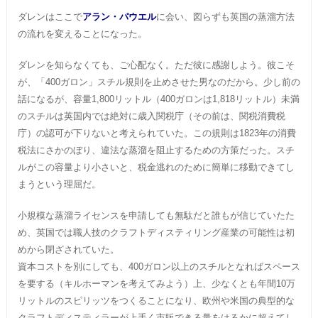
ダレンはここで
アラン・パウエル
に会い、図らずも英国の蒸溜方法
の流れを変えることになった。
ダレンを知らなくても、ご心配なく。ただ彼に感謝しよう。彼こそ
が、「400ガロン」スチル規則を止めさせた男なのだから。少し前の
話になるが、容量1,800リットル（400ガロンは1,818リットル）未満
のスチルは英国内では絶対に歳入関税庁（その前は、関税消費税
庁）の認可が下りないと考えられていた。この規則は1823年の消費
税法にさかのぼり、違法な蒸溜を阻止するための方策だった。スチ
ルがこの容量より小さいと、税金逃れのために簡単に移動できてし
まうという理屈だ。
小規模な蒸溜ライセンスを申請しても無駄だと誰もが信じていたた
め、英国では職人技のクラフトディスティリング産業の可能性は初
めから閉ざされていた。
資本コストを別にしても、400ガロン以上のスチルとなればスペース
を要する（キルホーマンを考えてみよう）上、少なくとも年間10万
リットルのスピリッツをつくることになり、欧州や米国の典型的な
クラフトディスティラーが上手く市販できる量をはるかに超えてし