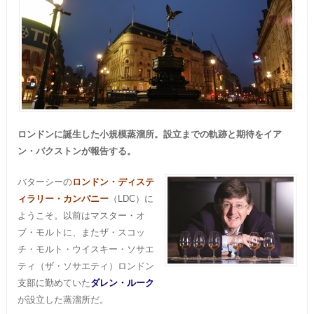
ロンドンに誕生した小規模蒸溜所。設立までの軌跡と期待をイア
ン・バクストンが報告する。
バターシーの
ロンドン・ディステ
ィラリー・カンパニー
（LDC）に
ようこそ。以前はマスター・オ
ブ・モルトに、またザ・スコッ
チ・モルト・ウイスキー・ソサエ
ティ（ザ・ソサエティ）ロンドン
支部に勤めていた
ダレン・ルーク
が設立した蒸溜所だ。