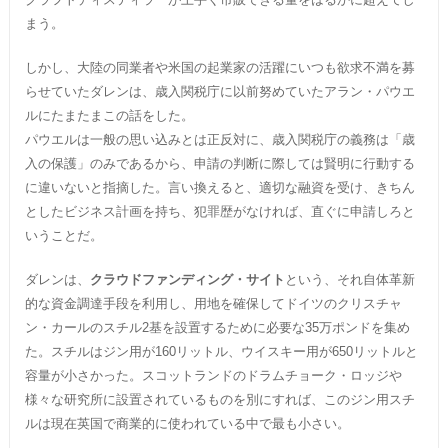
まう。
しかし、大陸の同業者や米国の起業家の活躍にいつも欲求不満を募
らせていたダレンは、歳入関税庁に以前努めていたアラン・パウエ
ルにたまたまこの話をした。
パウエルは一般の思い込みとは正反対に、歳入関税庁の義務は「歳
入の保護」のみであるから、申請の判断に際しては賢明に行動する
に違いないと指摘した。言い換えると、適切な融資を受け、きちん
としたビジネス計画を持ち、犯罪歴がなければ、直ぐに申請しろと
いうことだ。
ダレンは、
クラウドファンディング・サイト
という、それ自体革新
的な資金調達手段を利用し、用地を確保してドイツのクリスチャ
ン・カールのスチル2基を設置するために必要な35万ポンドを集め
た。スチルはジン用が160リットル、ウイスキー用が650リットルと
容量が小さかった。スコットランドのドラムチョーク・ロッジや
様々な研究所に設置されているものを別にすれば、このジン用スチ
ルは現在英国で商業的に使われている中で最も小さい。