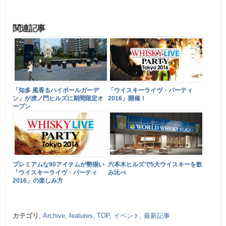
関連記事
「知多 風香るハイボールガーデ
「ウイスキーライヴ・パーティ
ン」が虎ノ門ヒルズに期間限定オ
2016」開催！
ープン
プレミアムな90アイテムが勢揃い
六本木ヒルズで5大ウイスキーを飲
「ウイスキーライヴ・パーティ
み比べ
2016」の楽しみ方
カテゴリ
:
Archive
,
features
,
TOP
,
イベント
,
最新記事