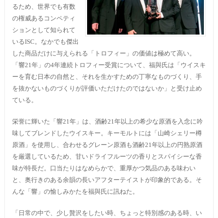
るため、世界でも有数
の権威あるコンペティ
ションとして知られて
いるISC。なかでも傑出
した商品だけに与えられる「トロフィー」の価値は極めて高い。
「響21年」の4年連続トロフィー受賞について、福與氏は「ウイスキ
ーを育む日本の自然と、それを生かすための丁寧なものづくり、手
を抜かないものづくりが評価いただけたのではないか」と受け止め
ている。
栄誉に輝いた「響21年」は、酒齢21年以上の希少な原酒を入念に吟
味してブレンドしたウイスキー。キーモルトには「山崎シェリー樽
原酒」を使用し、合わせるグレーン原酒も酒齢21年以上の円熟原酒
を厳選しているため、甘いドライフルーツの香りとスパイシーな香
味が特長だ。口当たりはなめらかで、重厚かつ気品のある味わい
と、奥行きのある余韻の長いアフターテイストが印象的である。そ
んな「響」の愉しみかたを福與氏に訊ねた。
「日常の中で、少し贅沢をしたい時、ちょっと特別感のある時、い