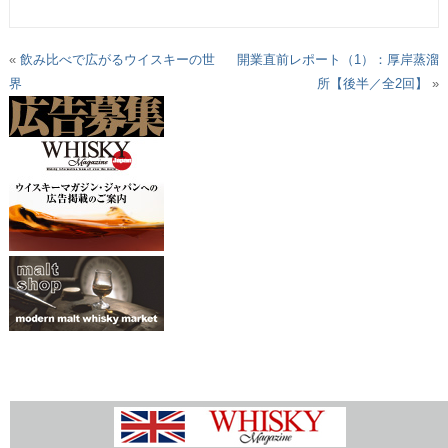
«
飲み比べで広がるウイスキーの世
開業直前レポート（1）：厚岸蒸溜
界
所【後半／全2回】
»