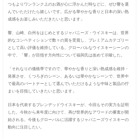
つもよりワンランク上のお酒が心に浮かんだ時などに、ぜひ響を選
んでいただけたら嬉しいです。広がる華やかな香りと日本の深い熟
成感をお楽しみいただきたいと思います」
響、山崎、白州をはじめとするジャパニーズ・ウイスキーは、世界
的なコンペティションで数々の賞を受賞し、プレミアムカテゴリー
として高い評価を維持している。グローバルなウイスキーシーンの
中で、「響」が目指す方向性について福與氏は改めて示唆した。
「それなりの価格帯ですので、華やかな香りと深い熟成感を維持・
発展させ、くつろぎのシーン、あるいは華やかなシーンで、世界中
で最高のパートナーとして選んでいただけるような中味と製品の佇
まいを目指していきたいと思います」
日本を代表するブレンデッドウイスキーが、今回もその実力を証明
した。今秋から来年度に向けて、再び世界的なアワードの審査が開
始される。今後もグローバルに活躍するジャパニーズウイスキーの
動向に注目したい。