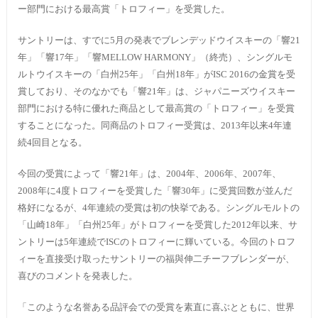
ー部門における最高賞「トロフィー」を受賞した。
サントリーは、すでに5月の発表でブレンデッドウイスキーの「響21
年」「響17年」「響MELLOW HARMONY」（終売）、シングルモ
ルトウイスキーの「白州25年」「白州18年」がISC 2016の金賞を受
賞しており、そのなかでも「響21年」は、ジャパニーズウイスキー
部門における特に優れた商品として最高賞の「トロフィー」を受賞
することになった。同商品のトロフィー受賞は、2013年以来4年連
続4回目となる。
今回の受賞によって「響21年」は、2004年、2006年、2007年、
2008年に4度トロフィーを受賞した「響30年」に受賞回数が並んだ
格好になるが、4年連続の受賞は初の快挙である。シングルモルトの
「山崎18年」「白州25年」がトロフィーを受賞した2012年以来、サ
ントリーは5年連続でISCのトロフィーに輝いている。今回のトロフ
ィーを直接受け取ったサントリーの福與伸二チーフブレンダーが、
喜びのコメントを発表した。
「このような名誉ある品評会での受賞を素直に喜ぶとともに、世界