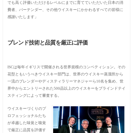
でも高く評価いただけるレベルにまでに育てていただいた日本の消
費者、バーテンダー、その他ウイスキーにかかわるすべての皆様に
感謝いたします」
ブレンド技術と品質を厳正に評価
ISCは毎年イギリスで開催される世界規模のコンペティション。その
花型ともいうべきウイスキー部門は、世界のウイスキー蒸溜所から
一流のブレンダーやディスティラリーマネジャーら10名を集め、世
界中からエントリーされた500品以上のウイスキーをブラインドテイ
スティングによって審査する。
ウイスキーづくりのプ
ロフェッショナルたち
が卓越した味覚と嗅覚
で厳正に品質を評価す