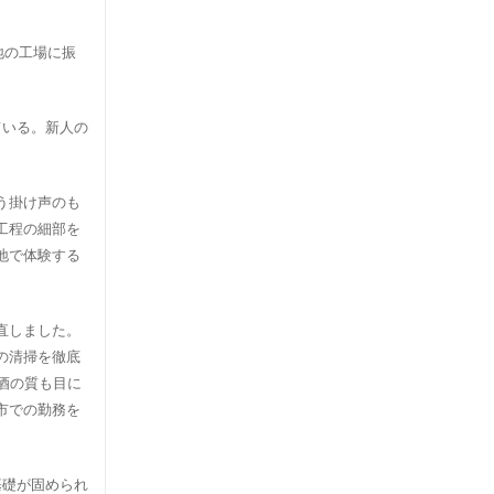
地の工場に振
ている。新人の
う掛け声のも
工程の細部を
地で体験する
直しました。
の清掃を徹底
酒の質も目に
市での勤務を
基礎が固められ