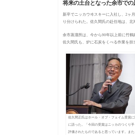
将来の土台となった余市での
新卒でニッカウヰスキーに入社し、2ヶ月
り分けられた。佐久間氏の赴任地は、北
余市蒸溜所は、今から90年以上前に竹
佐久間氏も、炉に石炭をくべる作業を担
佐久間正氏はホール・オブ・フェイム受賞に
に語った。「今回の受賞はニッカのつくり手
評価されたものであると思っています。また