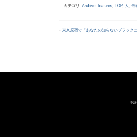
カテゴリ
:
Archive
,
features
,
TOP
,
人
,
最
«
東京原宿で「あなたの知らないブラック
不許