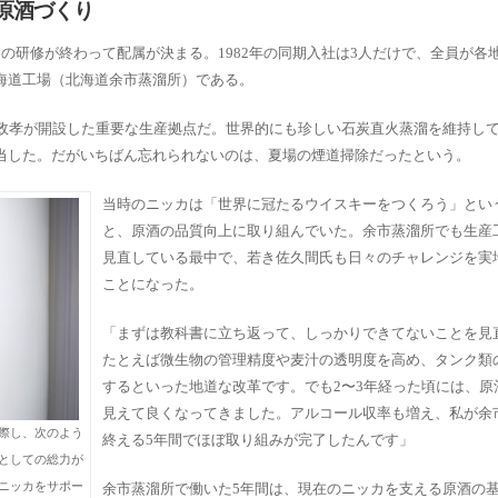
原酒づくり
の研修が終わって配属が決まる。1982年の同期入社は3人だけで、全員が各
海道工場（北海道余市蒸溜所）である。
鶴政孝が開設した重要な生産拠点だ。世界的にも珍しい石炭直火蒸溜を維持し
当した。だがいちばん忘れられないのは、夏場の煙道掃除だったという。
当時のニッカは「世界に冠たるウイスキーをつくろう」とい
と、原酒の品質向上に取り組んでいた。余市蒸溜所でも生産
見直している最中で、若き佐久間氏も日々のチャレンジを実
ことになった。
「まずは教科書に立ち返って、しっかりできてないことを見
たとえば微生物の管理精度や麦汁の透明度を高め、タンク類
するといった地道な改革です。でも2〜3年経った頃には、原
見えて良くなってきました。アルコール収率も増え、私が余
際し、次のよう
終える5年間でほぼ取り組みが完了したんです」
としての総力が
ニッカをサポー
余市蒸溜所で働いた5年間は、現在のニッカを支える原酒の