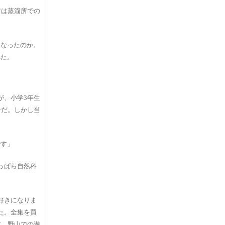
前は蒸溜所での
になったのか。
れた。
が、小学3年生
ンだ。しかし当
です」
っぱら自然科
好きになりま
た。全集を買
す。野山での遊