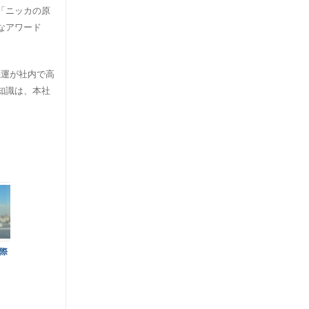
「ニッカの原
なアワード
機運が社内で高
知識は、本社
際