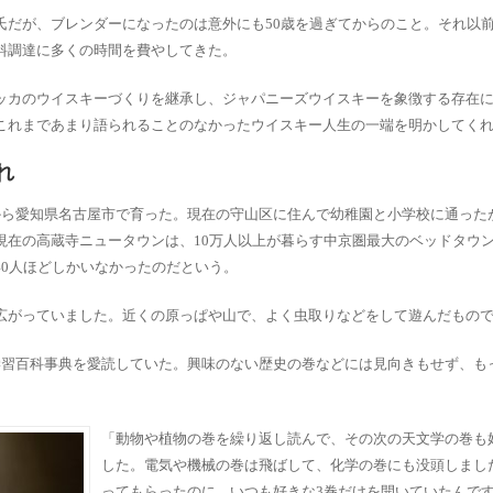
氏だが、ブレンダーになったのは意外にも50歳を過ぎてからのこと。それ以
料調達に多くの時間を費やしてきた。
ッカのウイスキーづくりを継承し、ジャパニーズウイスキーを象徴する存在
これまであまり語られることのなかったウイスキー人生の一端を明かしてく
れ
から愛知県名古屋市で育った。現在の守山区に住んで幼稚園と小学校に通った
現在の高蔵寺ニュータウンは、10万人以上が暮らす中京圏最大のベッドタウ
40人ほどしかいなかったのだという。
広がっていました。近くの原っぱや山で、よく虫取りなどをして遊んだもの
学習百科事典を愛読していた。興味のない歴史の巻などには見向きもせず、も
「動物や植物の巻を繰り返し読んで、その次の天文学の巻も
した。電気や機械の巻は飛ばして、化学の巻にも没頭しまし
ってもらったのに、いつも好きな3巻だけを開いていたんで