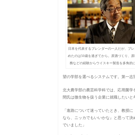
日本を代表するブレンダーの一人だが、ブレ
めたのは50歳を過ぎてから。原酒づくり、
務などの経験からウイスキー製造を多角的
望の学部を選べるシステムです。第一志
北大農学部の農芸科学科では、応用菌学
間氏は微生物を扱う企業に就職したいと
「進路について迷っていたとき、教授に
なら、ニッカでもいいかな』と思って決
でいました」