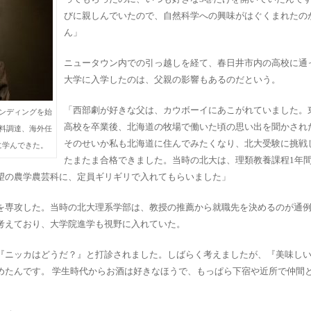
びに親しんでいたので、自然科学への興味がはぐくまれたの
ん」
ニュータウン内での引っ越しを経て、春日井市内の高校に通
大学に入学したのは、父親の影響もあるのだという。
「西部劇が好きな父は、カウボーイにあこがれていました。
ンディングを始
高校を卒業後、北海道の牧場で働いた頃の思い出を聞かされ
原料調達、海外任
そのせいか私も北海道に住んでみたくなり、北大受験に挑戦
に学んできた。
たまたま合格できました。当時の北大は、理類教養課程1年
望の農学農芸科に、定員ギリギリで入れてもらいました」
を専攻した。当時の北大理系学部は、教授の推薦から就職先を決めるのが通
考えており、大学院進学も視野に入れていた。
『ニッカはどうだ？』と打診されました。しばらく考えましたが、『美味し
めたんです。 学生時代からお酒は好きなほうで、もっぱら下宿や近所で仲間