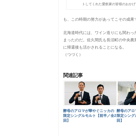
トしてくれた愛飲家の皆様のおかげ
も、この時期の努力があってこその成果
北海道時代には、ワイン造りにも関わっ
まったのだ。佐久間氏も長沼町の中央農
に帰還後も活かされることになる。
（つづく）
関連記事
酵母のアロマが華やぐニッカの
酵母のアロ
限定シングルモルト【前半／全2
限定シング
回】
回】