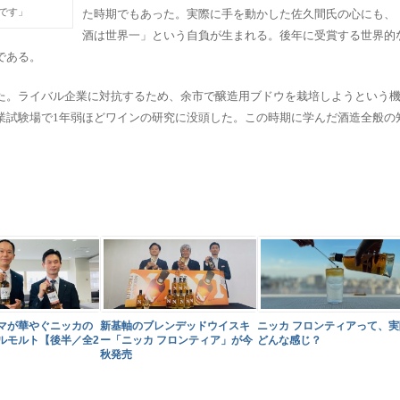
です」
た時期でもあった。実際に手を動かした佐久間氏の心にも、
酒は世界一」という自負が生まれる。後年に受賞する世界的
である。
た。ライバル企業に対抗するため、余市で醸造用ブドウを栽培しようという
業試験場で1年弱ほどワインの研究に没頭した。この時期に学んだ酒造全般の
マが華やぐニッカの
新基軸のブレンデッドウイスキ
ニッカ フロンティアって、実
ルモルト【後半／全2
ー「ニッカ フロンティア」が今
どんな感じ？
秋発売