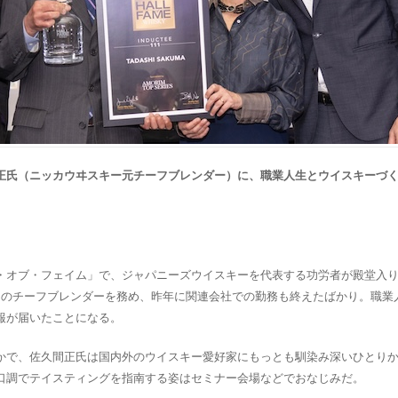
正氏（ニッカウヰスキー元チーフブレンダー）に、職業人生とウイスキーづ
・オブ・フェイム」で、ジャパニーズウイスキーを代表する功労者が殿堂入
ーのチーフブレンダーを務め、昨年に関連会社での勤務も終えたばかり。職業
報が届いたことになる。
かで、佐久間正氏は国内外のウイスキー愛好家にもっとも馴染み深いひとり
口調でテイスティングを指南する姿はセミナー会場などでおなじみだ。