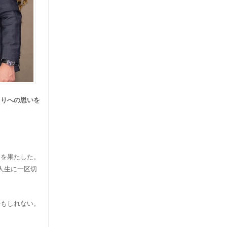
くりへの思いを
りを果たした。
人生に一区切
かもしれない。