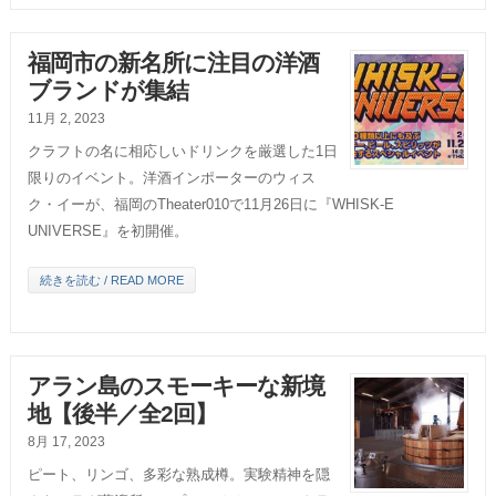
福岡市の新名所に注目の洋酒
ブランドが集結
11月 2, 2023
クラフトの名に相応しいドリンクを厳選した1日
限りのイベント。洋酒インポーターのウィス
ク・イーが、福岡のTheater010で11月26日に『WHISK-E
UNIVERSE』を初開催。
続きを読む / READ MORE
アラン島のスモーキーな新境
地【後半／全2回】
8月 17, 2023
ピート、リンゴ、多彩な熟成樽。実験精神を隠