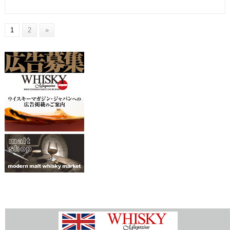
1
2
»