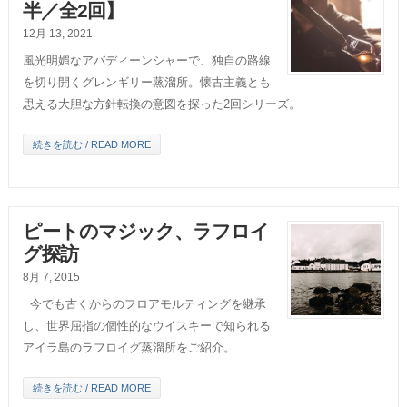
半／全2回】
12月 13, 2021
風光明媚なアバディーンシャーで、独自の路線
を切り開くグレンギリー蒸溜所。懐古主義とも
思える大胆な方針転換の意図を探った2回シリーズ。
続きを読む / READ MORE
ピートのマジック、ラフロイ
グ探訪
8月 7, 2015
今でも古くからのフロアモルティングを継承
し、世界屈指の個性的なウイスキーで知られる
アイラ島のラフロイグ蒸溜所をご紹介。
続きを読む / READ MORE