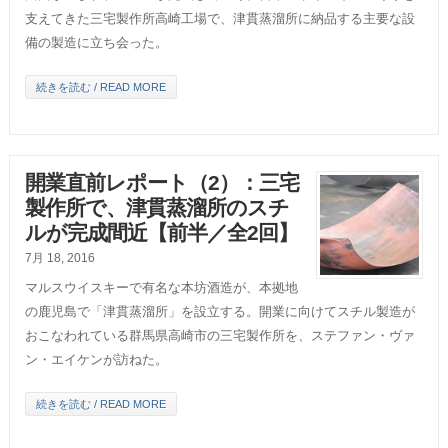
支えてきた三宅製作所高崎工場で、津貫蒸溜所に納品する主要な設
備の製造に立ち会った。
続きを読む / READ MORE
開業直前レポート（2）：三宅
製作所で、津貫蒸溜所のスチ
ルが完成間近【前半／全2回】
7月 18, 2016
マルスウイスキーで有名な本坊酒造が、本拠地
の鹿児島で「津貫蒸溜所」を設立する。開業に向けてスチル製造が
おこなわれている群馬県高崎市の三宅製作所を、ステファン・ヴァ
ン・エイケンが訪ねた。
続きを読む / READ MORE