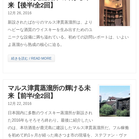
来【後半/全2回】
12月 26, 2016
新設されたばかりのマルス津貫蒸溜所は、より
ヘビーな酒質のウイスキーを生み出すためのユ
ニークな設備に満ち溢れている。初めての訪問レポートは、いよい
よ蒸溜から熟成の核心に迫る。
続きを読む / READ MORE
マルス津貫蒸溜所の輝ける未
来【前半/全2回】
12月 22, 2016
日本国内に多数のウイスキー蒸溜所が新設され
た2016年もそろそろ終わり。最後に紹介したい
のは、本坊酒造が鹿児島に建設したマルス津貫蒸溜所だ。フル稼働
を初めて約1ヶ月が経った南さつま市の現場を、ステファン・ヴァ