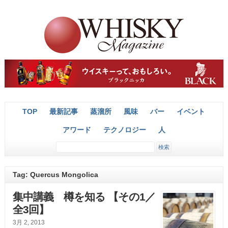
TOP
最新記事
蒸溜所
風味
バー
イベント
アワード
テクノロジー
人
Tag: Quercus Mongolica
集中講義 樽を知る 【その1／
全3回】
3月 2, 2013