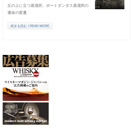
丘の上に立つ蒸溜所。ポートダンダス蒸溜所の
運命の変遷
続きを読む / READ MORE