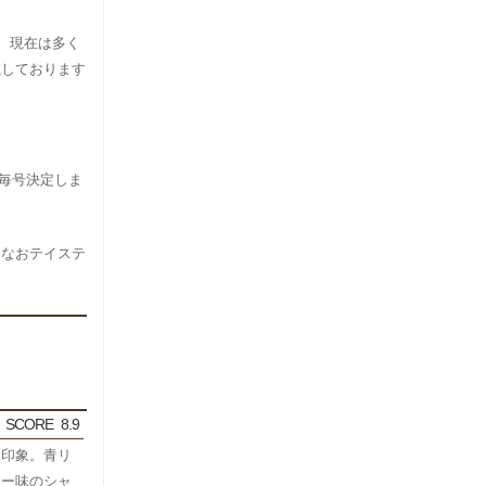
。現在は多く
載しております
）が毎号決定しま
。なおテイステ
SCORE
8.9
な印象。青リ
リー味のシャ