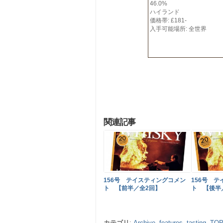
46.0%
ハイランド
価格帯: £181-
入手可能場所: 全世界
関連記事
156号 テイスティングコメン
156号 
ト 【前半／全2回】
ト 【後半
カテゴリ
:
Archive
,
features
,
tasting
,
TOP