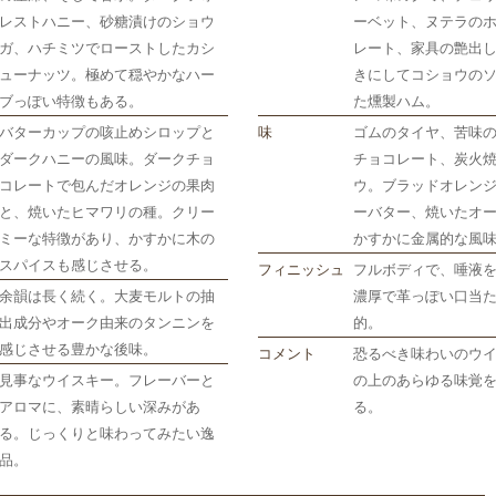
レストハニー、砂糖漬けのショウ
ーベット、ヌテラの
ガ、ハチミツでローストしたカシ
レート、家具の艶出
ューナッツ。極めて穏やかなハー
きにしてコショウの
ブっぽい特徴もある。
た燻製ハム。
バターカップの咳止めシロップと
味
ゴムのタイヤ、苦味
ダークハニーの風味。ダークチョ
チョコレート、炭火
コレートで包んだオレンジの果肉
ウ。ブラッドオレン
と、焼いたヒマワリの種。クリー
ーバター、焼いたオ
ミーな特徴があり、かすかに木の
かすかに金属的な風
スパイスも感じさせる。
フィニッシュ
フルボディで、唾液
余韻は長く続く。大麦モルトの抽
濃厚で革っぽい口当
出成分やオーク由来のタンニンを
的。
感じさせる豊かな後味。
コメント
恐るべき味わいのウ
見事なウイスキー。フレーバーと
の上のあらゆる味覚
アロマに、素晴らしい深みがあ
る。
る。じっくりと味わってみたい逸
品。