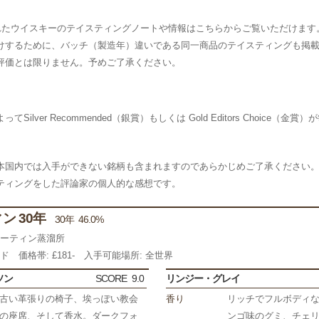
られたウイスキーのテイスティングノートや情報はこちらからご覧いただけます
けするために、バッチ（製造年）違いである同一商品のテイスティングも掲
評価とは限りません。予めご了承ください。
ver Recommended（銀賞）もしくは Gold Editors Choice（金賞
本国内では入手ができない銘柄も含まれますのであらかじめご了承ください
ティングをした評論家の個人的な感想です。
ン 30年
30年 46.0%
マーティン蒸溜所
ンド
価格帯: £181-
入手可能場所: 全世界
ソン
SCORE
9.0
リンジー・グレイ
古い革張りの椅子、埃っぽい教会
香り
リッチでフルボディ
の座席、そして香水。ダークフォ
ンゴ味のグミ、チェ