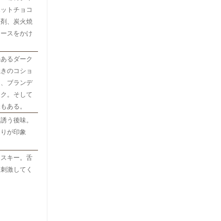
ホットチョコ
し剤、炭火焼
ソースをかけ
のあるダーク
焼きのコショ
ジ、ブランデ
ーク。そして
味もある。
を誘う後味。
たりが印象
イスキー。舌
を刺激してく