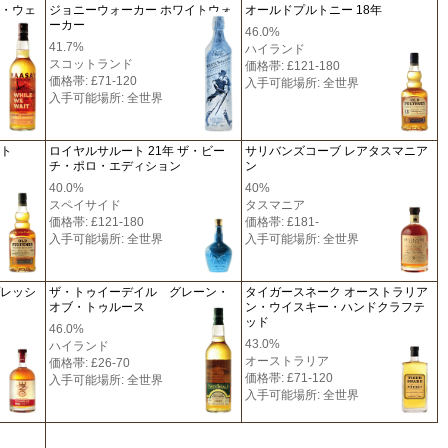
ー・ウェ
ジョニーウォーカー ホワイトウォ
オールドプルトニー 18年
ーカー
46.0%
41.7%
ハイランド
スコットランド
価格帯: £121-180
価格帯: £71-120
入手可能場所: 全世界
入手可能場所: 全世界
ート
ロイヤルサルート 21年 ザ・ビー
サリバンズコーブ レアタスマニア
チ・ポロ・エディション
ン
40.0%
40%
スペイサイド
タスマニア
価格帯: £121-180
価格帯: £181-
入手可能場所: 全世界
入手可能場所: 全世界
プレッシ
ザ・トゥイーデイル グレーン・
タイガースネーク オーストラリア
オブ・トゥルース
ン・ウイスキー・ハンドクラフテ
ッド
46.0%
43.0%
ハイランド
オーストラリア
価格帯: £26-70
価格帯: £71-120
入手可能場所: 全世界
入手可能場所: 全世界