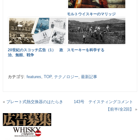
モルトウイスキーのマリッジ
20世紀のスコッチ広告（1） 政
スモーキーを科学する
治、無頼、戦争
カテゴリ
:
features
,
TOP
,
テクノロジー
,
最新記事
«
プレート式熱交換器のはたらき
143号 テイスティングコメント
【前半/全2回】
»