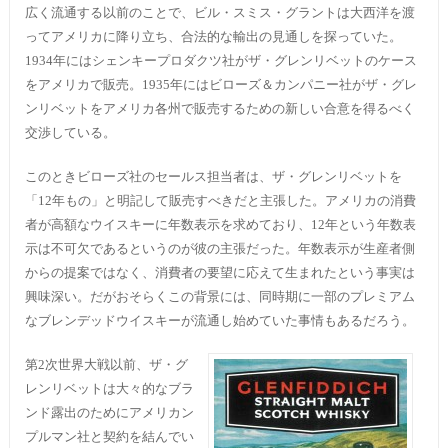
広く流通する以前のことで、ビル・スミス・グラントは大西洋を渡
ってアメリカに降り立ち、合法的な輸出の見通しを探っていた。
1934年にはシェンキープロダクツ社がザ・グレンリベットのケース
をアメリカで販売。1935年にはビローズ＆カンパニー社がザ・グレ
ンリベットをアメリカ各州で販売するための新しい合意を得るべく
交渉している。
このときビローズ社のセールス担当者は、ザ・グレンリベットを
「12年もの」と明記して販売すべきだと主張した。アメリカの消費
者が高額なウイスキーに年数表示を求めており、12年という年数表
示は不可欠であるというのが彼の主張だった。年数表示が生産者側
からの提案ではなく、消費者の要望に応えて生まれたという事実は
興味深い。だがおそらくこの背景には、同時期に一部のプレミアム
なブレンデッドウイスキーが流通し始めていた事情もあるだろう。
第2次世界大戦以前、ザ・グ
レンリベットは大々的なブラ
ンド露出のためにアメリカン
プルマン社と契約を結んでい