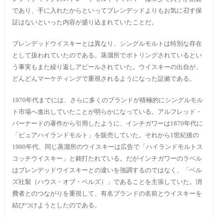
であり、手に入れたからといってブレンデッドよりもお気に召す保
証はないといった内容が盛り込まれていたことだ。
ブレンデッドウイスキーとは異なり、シングルモルトは特別な存在
として扱われていたのである。蒸溜所でボトリングされているとい
う事実もまた繰り返しアピールされていた。ウイスキーの出自が、
どんどんマーケティングで重視されるようになった証拠である。
1970年代までには、さらに多くのブランドが積極的にシングルモル
ト市場へ進出していたことが明らかになっている。アルフレッド・
バーナードの著作から引用したように、インチガワーは1870年代に
「ピュアハイランドモルト」を販売していた。それから1世紀後の
1980年代、同じ蒸溜所のウイスキーは広告で「ハイランドモルトス
コッチウイスキー」と銘打たれている。だがインチガワーのラベル
はブレンデッドウイスキーとの違いを強調するのではなく、「ベル
ズ社製（ハウス・オブ・ベルズ）」であることを主張していた。消
費者とのつながりを重視して、有名ブランドの名前とウイスキーを
結びつけようとしたのである。