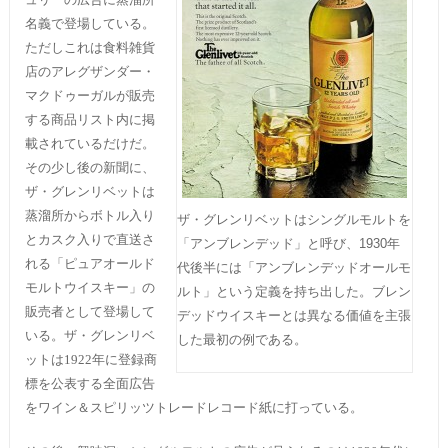
名義で登場している。
ただしこれは食料雑貨
店のアレグザンダー・
マクドゥーガルが販売
する商品リスト内に掲
載されているだけだ。
その少し後の新聞に、
ザ・グレンリベットは
蒸溜所からボトル入り
ザ・グレンリベットはシングルモルトを
とカスク入りで直送さ
「アンブレンデッド」と呼び、1930年
れる「ピュアオールド
代後半には「アンブレンデッドオールモ
モルトウイスキー」の
ルト」という定義を持ち出した。ブレン
販売者として登場して
デッドウイスキーとは異なる価値を主張
いる。ザ・グレンリベ
した最初の例である。
ットは1922年に登録商
標を公表する全面広告
をワイン＆スピリッツトレードレコード紙に打っている。