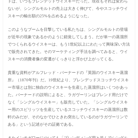
ドは、いつもブレンデッドウイスキーだった。現在もそれは変わら
ないが、シングルモルトの売上は大きく伸びて、今やスコッチウイ
スキーの輸出額の25%を占めるようになった。
このようなブームを目撃している私たちは、シングルモルトの登場
が近年の現象であるかのように錯覚してしまう。だが単一の蒸溜所
でつくられるウイスキーは、もう1世紀以上にわたって興味深い方法
で販売されてきた。そのマーケティング手法を調べてみると、ウイ
スキーの消費者像の変遷がくっきりと浮かび上がってくる。
貴重な資料がアルフレッド・バーナードの『英国のウイスキー蒸溜
所』（1870年刊）だ。19世紀より、ブレンデッドスコッチウイスキ
ー市場とは別に独自のウイスキーを生産した蒸溜所はいくつかあっ
た。バーナードの説明によると、ラガヴーリンはブレンド用だけで
なく「シングルウイスキー」も販売していた。「シングルウイスキ
ー用のスピリッツを生産しているスコッチウイスキーの蒸溜所は数
軒のみだが、そのなかでひときわ突出しているのがラガヴーリンで
ある」という記述がその証拠である。
またインチガワーについても「ブレンディング用と並んでシングル