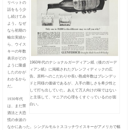
リベットの
話をもう少
し続けてみ
よう。なぜ
なら初期の
輸出実績か
ら、ウイス
キーの年数
表示がどの
1960年代のナショナルガーディアン紙（後のガーデ
ように隆盛
ィアン紙）に掲載されたグレンフィディックの広
したのかが
告。原料へのこだわりや長い熟成年数はブレンデッ
わかるから
ドと同様の価値であるが、入手の難しさを希少性と
だ。
して打ち出していた。あえて万人向けの味ではない
と主張して、マニアの心理をくすぐっているのが面
1930年代
白い。
は、まだ禁
酒法と大恐
慌の余波の
なかにあった。シングルモルトスコッチウイスキーがアメリカで幅