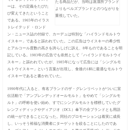
たる商品だが、当時は蒸溜所ブランド
ーは、その定義をたびた
よりもベルズブランドとのつながりを
び変えてきたということ
重視していた。
である。1965年のイラス
トレイテッド ・ロンド
ン・ニュース誌の付録で、カーデュは特別な「ハイランドモルトウ
イスキー」であると謳われていた。この広告はウイスキーの希少性
とアルコール度数の高さを誇らしげに訴え、8年ものであることを明
記している。1983年の広告でも依然として「ハイランドモルトウイ
スキー」と謳われていたが、1985年になって広告には「シングルモ
ルトウイスキー」という言葉が出現し、食後の1杯に最適なモルトウ
イスキーであると書かれていた。
1990年代に入ると、有名ブランドのザ・グレンリベットがついに宣
伝活動で「アンブレンデッドオールモルト」をやめて「シングルモ
ルト」の呼称を使い始め、すでにシングルモルトを標榜していたグ
レンフィディックやディアジオ（DCL）傘下の全ブランドとも用語
の統一ができることになった。同社のプロモーションは着実に成長
し、いっそう裕福な消費者にターゲットを絞ることにしたのであ