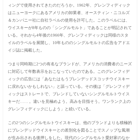
ィングで使用されてきたのだろうか。1962年、グレンフィディック
はニューヨークにあるアメリカの卸業者、オースティン・ニコルズ
＆カンパニー社に自社ラベルの使用を許可した。このラベルには、
ウイスキーが8年ものの「シングルモルト」であることが明記されて
いる。それから4年後の1966年、グレンフィディックは同様のスタ
イルのラベルを展開し、10年もののシングルモルトの広告をアドエ
イジ誌に掲載した。
つまり同時期に2つの有名なブランドが、アメリカの消費者のニーズ
に対応して年数表示をおこなっていたのである。このグレンフィデ
ィックの広告には「あなたはもうブレンデッドスコッチウイスキー
に戻れないかもしれない」と謳っている。その後は「グレンフィデ
ィックはストレートで、ブレンドしていないシングルモルトウイス
キーだ…… 。違いを見極めよう。高みを目指そう。ワンランク上の
グレンフィディックにしよう」と続いている。
この2つのシングルモルトウイスキーは、他のブランドよりも積極的
にブレンデッドウイスキーとの差別化を図ることでスノッブな風潮
が生み出される後押しをした。現代のシングルモルト愛好家のなか