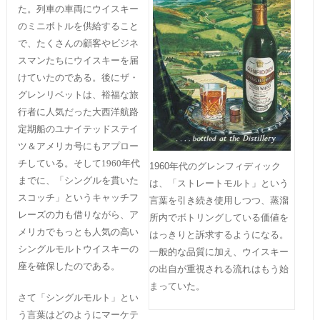
た。列車の車両にウイスキー
のミニボトルを供給すること
で、たくさんの顧客やビジネ
スマンたちにウイスキーを届
けていたのである。後にザ・
グレンリベットは、裕福な旅
行者に人気だった大西洋航路
定期船のユナイテッドステイ
ツ＆アメリカ号にもアプロー
チしている。そして1960年代
1960年代のグレンフィディック
までに、「シングルを貫いた
は、「ストレートモルト」という
スコッチ」というキャッチフ
言葉を引き続き使用しつつ、蒸溜
レーズの力も借りながら、ア
所内でボトリングしている価値を
メリカでもっとも人気の高い
はっきりと訴求するようになる。
シングルモルトウイスキーの
一般的な品質に加え、ウイスキー
座を確保したのである。
の出自が重視される流れはもう始
まっていた。
さて「シングルモルト」とい
う言葉はどのようにマーケテ