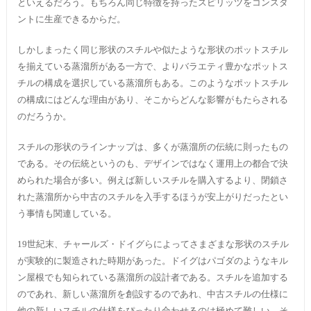
といえるだろう。もちろん同じ特徴を持ったスピリッツをコンスタ
ントに生産できるからだ。
しかしまったく同じ形状のスチルや似たような形状のポットスチル
を揃えている蒸溜所がある一方で、よりバラエティ豊かなポットス
チルの構成を選択している蒸溜所もある。このようなポットスチル
の構成にはどんな理由があり、そこからどんな影響がもたらされる
のだろうか。
スチルの形状のラインナップは、多くが蒸溜所の伝統に則ったもの
である。その伝統というのも、デザインではなく運用上の都合で決
められた場合が多い。例えば新しいスチルを購入するより、閉鎖さ
れた蒸溜所から中古のスチルを入手するほうが安上がりだったとい
う事情も関連している。
19世紀末、チャールズ・ドイグらによってさまざまな形状のスチル
が実験的に製造された時期があった。ドイグはパゴダのようなキル
ン屋根でも知られている蒸溜所の設計者である。スチルを追加する
のであれ、新しい蒸溜所を創設するのであれ、中古スチルの仕様に
他の新しいスチルの仕様をぴったり合わせるのは極めて難しい。そ