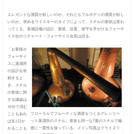
エレガントな酒質が欲しいのか。それともフルボディの酒質が欲し
いのか。求めるウイスキーのタイプによって、スチルの形状は変わ
ってくる。蒸溜設備の設計、製造、設置、保守を手がけるフォーサ
イス社のリチャード・フォーサイス会長は語る。
「お客様が
フォーサイ
スに蒸溜所
の設計を依
頼すると
き、スチル
の形状に関
する議論は
30分で済む
フローラルでフルーティな酒質をつくるグレンリベ
こともあれ
ット蒸溜所のスチル。形状も同一な7基のスチルで厳
ば丸1日か
密に一貫性を保っている。メイン写真はクライヌリ
かることも