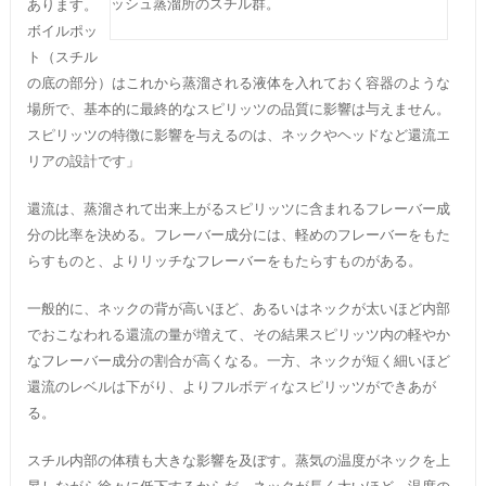
ッシュ蒸溜所のスチル群。
あります。
ボイルポッ
ト（スチル
の底の部分）はこれから蒸溜される液体を入れておく容器のような
場所で、基本的に最終的なスピリッツの品質に影響は与えません。
スピリッツの特徴に影響を与えるのは、ネックやヘッドなど還流エ
リアの設計です」
還流は、蒸溜されて出来上がるスピリッツに含まれるフレーバー成
分の比率を決める。フレーバー成分には、軽めのフレーバーをもた
らすものと、よりリッチなフレーバーをもたらすものがある。
一般的に、ネックの背が高いほど、あるいはネックが太いほど内部
でおこなわれる還流の量が増えて、その結果スピリッツ内の軽やか
なフレーバー成分の割合が高くなる。一方、ネックが短く細いほど
還流のレベルは下がり、よりフルボディなスピリッツができあが
る。
スチル内部の体積も大きな影響を及ぼす。蒸気の温度がネックを上