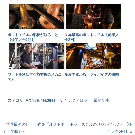
ポットスチルの形状が語ること
世界最高のポットスチル【前半／
【後半／全2回】
全2回】
ワートを冷却する熱交換のメカニ
角度で変わる、ライパイプの役割
ズム
カテゴリ
:
Archive
,
features
,
TOP
,
テクノロジー
,
最新記事
«
世界最強のピート香を「オクトモ
ポットスチルの形状が語ること【後
ア」で味わう
半／全2回】
»