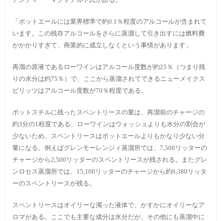
「ポットエールには業界標準で約0.1％程度のアルコールが含まれて
います。この残存アルコールをさらに蒸溜して引き出すには燃料費
がかかりすぎて、商業的に成立しなくという事情があります」
再溜の原液であるローワインはアルコール度数が約25％（つまり残
りの水分は約75％）で、ここから蒸溜されてできるニューメイクス
ピリッツはアルコール度数が70％程度である。
ポットスチルに残ったスペントリースの量は、再溜前のチャージの
約3分の1程度である。ローワインはウォッシュよりも水分の割合が
少ないため、スペントリースはポットエールよりもかなり少ない分
量になる。例えばグレンモーレンジィ蒸溜所では、7,500リッターの
チャージから2,500リッターのスペントリースが残される。またグレ
ンロセス蒸溜所では、15,100リッターのチャージから約6,380リッタ
ーのスペントリースが残る。
スペントリースはオイリーな濁った液体で、かすかにオイリーなア
ロマがある。ここでも主要な成分は水分だが、その他にも蒸溜中に