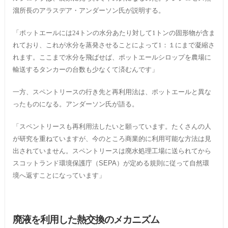
溜所長のアラスデア・アンダーソン氏が説明する。
「ポットエールには24トンの水分あたり対して1トンの固形物が含ま
れており、これが水分を蒸発させることによって1：１にまで凝縮さ
れます。ここまで水分を飛ばせば、ポットエールシロップを農場に
輸送するタンカーの台数も少なくて済むんです」
一方、スペントリースの行き先と再利用法は、ポットエールと異な
ったものになる。アンダーソン氏が語る。
「スペントリースも再利用法したいと願っています。たくさんの人
が研究を重ねていますが、今のところ商業的に利用可能な方法は見
出されていません。スペントリースは廃水処理工場に送られてから
スコットランド環境保護庁（
SEPA
）が定める規則に従って自然環
境へ返すことになっています」
廃液を利用した熱交換のメカニズム