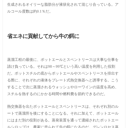
生成されるオイリーな脂肪分が液状化されて混じり合っている。ア
ルコール度数は約0.1％だ。
省エネに貢献してから牛の餌に
蒸溜工程の最後に、ポットエールとスペントリースは大事な仕事を
請け負っている。それは98～99℃という高い温度を利用した役割
だ。ポットスチルの底からポットエールやスペントリースを排出す
る際に、それぞれの液体をプレート式熱交換器へと誘導する。こう
することで次に蒸溜されるウォッシュやローワインの温度を高め、
スチルを熱するのにかかる時間や燃料費を節約できるのだ。
熱交換器を出たポットエールとスペントリースは、それぞれ別のル
ートで蒸溜所を後にすることになる。それに加えて、ポットエール
にはまだ別の役割がある。蒸発装置を通って濃縮されたポットエー
ルシロップは、農家に売られて牛の餌になるのだ。グレンロセス蒸