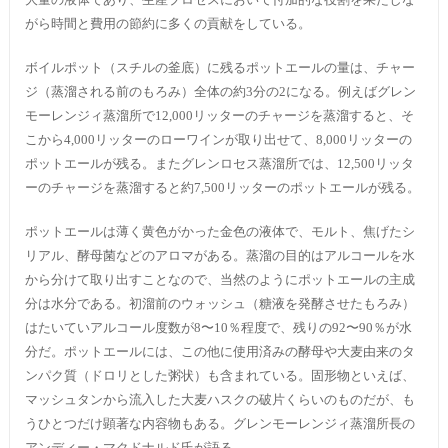
がら時間と費用の節約に多くの貢献をしている。
ボイルポット（スチルの釜底）に残るポットエールの量は、チャー
ジ（蒸溜される前のもろみ）全体の約3分の2になる。例えばグレン
モーレンジィ蒸溜所で12,000リッターのチャージを蒸溜すると、そ
こから4,000リッターのローワインが取り出せて、8,000リッターの
ポットエールが残る。またグレンロセス蒸溜所では、12,500リッタ
ーのチャージを蒸溜すると約7,500リッターのポットエールが残る。
ポットエールは薄く黄色がかった金色の液体で、モルト、焦げたシ
リアル、酵母菌などのアロマがある。蒸溜の目的はアルコールを水
から分けて取り出すことなので、当然のようにポットエールの主成
分は水分である。初溜前のウォッシュ（糖液を発酵させたもろみ）
はたいていアルコール度数が8〜10％程度で、残りの92〜90％が水
分だ。ポットエールには、この他に使用済みの酵母や大麦由来のタ
ンパク質（ドロリとした粥状）も含まれている。固形物といえば、
マッシュタンから流入した大麦ハスクの破片くらいのものだが、も
うひとつだけ顕著な内容物もある。グレンモーレンジィ蒸溜所長の
アンディー・マクドナルド氏が語る。