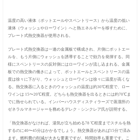
温度の高い液体（ポットエールやスペントリース）から温度の低い
液体（ウォッシュやローワイン）へと熱エネルギーを移すために、
プレート式熱交換器が使用される。
プレート式熱交換器は一連の金属板で構成され、片側にポットエー
ルを、もう片側にウォッシュを誘導することで効力を発揮する。同
様にスペントリースの反対側にはローワインが流し込まれる。金属
板での熱交換の働きによって、ポットエールとスペントリースの温
度は徐々に下がり、ウォッシュとローワインは徐々に温度が高くな
る。熱交換器に入るときのウォッシュの温度は約30℃程度で、ロー
ワインは 15〜20℃程度。どちらも熱交換器を出るときには約70℃ま
でに熱せられている。インバーハウスディスティラーズで蒸溜所の
ゼネラルマネージャーを務めるデレク・シンクレア氏が説明する。
「熱交換器がなければ、湯気が立ち始める78 ℃程度までスチルを熱
するのに40〜45分はかかるでしょう。熱交換器があれば15分で済み
ます。燃料費の削減が大きな要素ですが、時間効率も重要です。こ