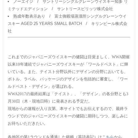
ノーエイジ / サントリーシングルグレーンウイスキー知多 リ
ミテッドエディション / サントリースピリッツ株式会社
熟成年数表示あり / 富士御殿場蒸溜所シングルグレーンウイ
スキー AGED 25 YEARS SMALL BATCH / キリンビール株式会
社
これまでのジャパニーズウイスキーの健闘は目覚ましく、
WWA
開催
以来10年連続でジャパニーズウイスキーが「ワールドベスト」に輝
いている。また、テイスト分野以外にデザインの分野においても、
ボトル、ラベル、パッケージのデザインを包括的に審査し、「ワー
ルドベスト・デザイン」が選ばれる。
WWA2017の最終結果は「テイスト」、「デザイン」の各分野とも3
月30日（木・現地日時）に発表される予定だ。
現地からの速報が入り次第、本サイトでもお伝えするので、最終ラ
ウンドでのジャパニーズウイスキーの健闘に期待しつつ、楽しみに
お待ちいただきたい。
各地区の第1ラウンドを通過した銘柄（英語表記）は
こちら
から。