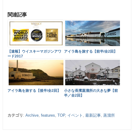
関連記事
【速報】ウイスキーマガジンアワ
アイラ島を旅する【前半/全2回】
ード2017
アイラ島を旅する【後半/全2回】
小さな長濱蒸溜所の大きな夢【前
半／全2回】
カテゴリ
:
Archive
,
features
,
TOP
,
イベント
,
最新記事
,
蒸溜所