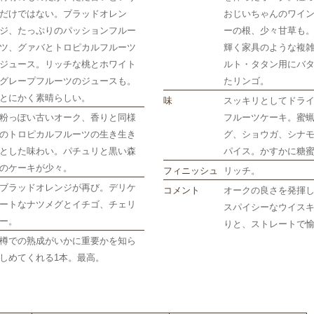
だけではない。ブラッドオレン
おじいちゃんのワイ
ジ、たっぷりのパッションフルー
ーの根、少々甘草も
ツ、グァバとトロピカルフルーツ
輝く家具のような複
ジュース。リッチな桃とホワイト
ルト・タタン用にバ
グレープフルーツのジュースも。
たリンゴ。
とにかく素晴らしい。
味
スッキリとしてドラ
粉っぽい古いオーク、香りと同様
フルーツケーキ。蜜
のトロピカルフルーツの生き生き
グ、ショウガ、シナ
とした味わい。パチュリと黒い森
パイス。かすかに糖
のケーキが少々。
フィニッシュ
リッチ。
ブラッドオレンジが再び。デリケ
コメント
オークの良さを発揮
ートなナツメグとイチゴ、チェリ
スパイシーなウイス
ー。
りと、ストレートで
樽での熟成がいかに重要かを知ら
しめてくれる1本。最高。