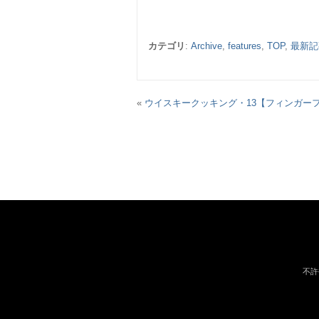
カテゴリ
:
Archive
,
features
,
TOP
,
最新記
«
ウイスキークッキング・13【フィンガー
不許