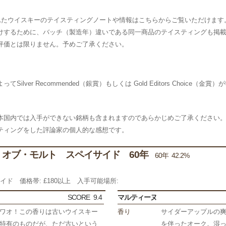
られたウイスキーのテイスティングノートや情報はこちらからご覧いただけます
けするために、バッチ（製造年）違いである同一商品のテイスティングも掲
評価とは限りません。予めご了承ください。
ver Recommended（銀賞）もしくは Gold Editors Choice（金賞
本国内では入手ができない銘柄も含まれますのであらかじめご了承ください
ティングをした評論家の個人的な感想です。
オブ・モルト スペイサイド 60年
60年 42.2%
サイド
価格帯: £180以上
入手可能場所:
SCORE
9.4
マルティーヌ
ワオ！この香りは古いウイスキー
香り
サイダーアップルの
特有のものだが、ただ古いという
を伴ったオーク。湿