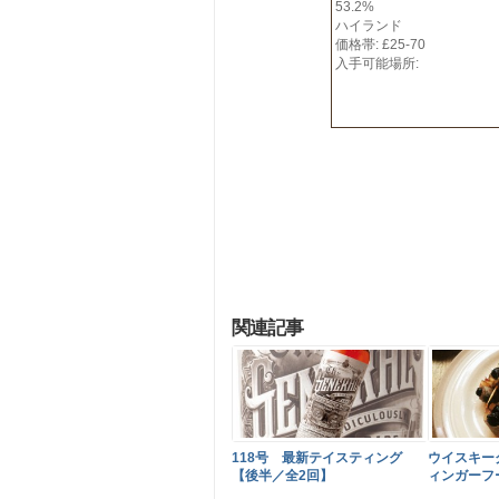
53.2%
ハイランド
価格帯: £25-70
入手可能場所:
関連記事
118号 最新テイスティング
ウイスキー
【後半／全2回】
ィンガーフ