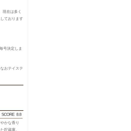
。現在は多く
載しております
）が毎号決定しま
。なおテイステ
SCORE
8.8
爽やかな香り
った貯蔵庫。