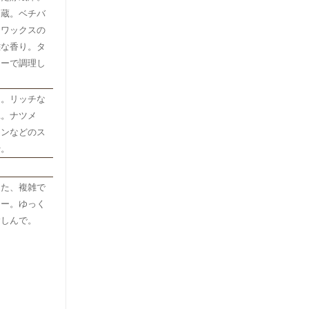
ン蔵。ベチバ
。ワックスの
雑な香り。タ
ターで調理し
イ。リッチな
蝋。ナツメ
モンなどのス
蜜。
した、複雑で
キー。ゆっく
愉しんで。