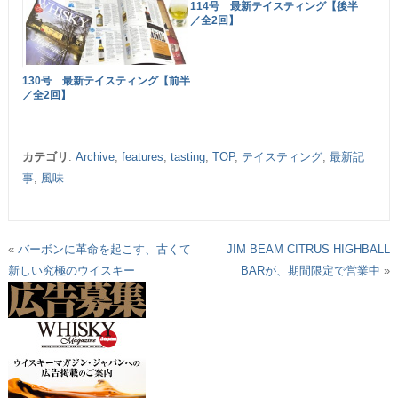
114号 最新テイスティング【後半
／全2回】
130号 最新テイスティング【前半
／全2回】
カテゴリ
:
Archive
,
features
,
tasting
,
TOP
,
テイスティング
,
最新記
事
,
風味
«
バーボンに革命を起こす、古くて
JIM BEAM CITRUS HIGHBALL
新しい究極のウイスキー
BARが、期間限定で営業中
»