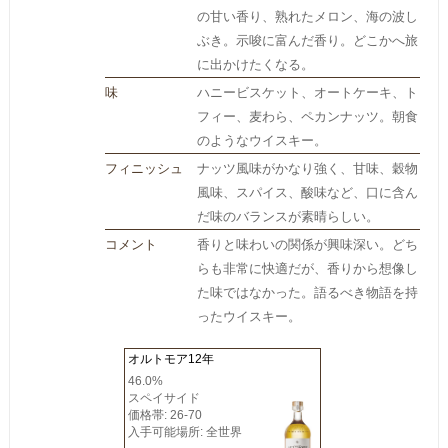
の甘い香り、熟れたメロン、海の波し
ぶき。示唆に富んだ香り。どこかへ旅
に出かけたくなる。
味
ハニービスケット、オートケーキ、ト
フィー、麦わら、ペカンナッツ。朝食
のようなウイスキー。
フィニッシュ
ナッツ風味がかなり強く、甘味、穀物
風味、スパイス、酸味など、口に含ん
だ味のバランスが素晴らしい。
コメント
香りと味わいの関係が興味深い。どち
らも非常に快適だが、香りから想像し
た味ではなかった。語るべき物語を持
ったウイスキー。
オルトモア12年
46.0%
スペイサイド
価格帯: 26-70
入手可能場所: 全世界