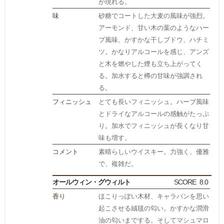
が現れる。
味
砂糖でコートした大麦の風味が強烈。
アーモンド、甘い木の葉のようなハー
ブ風味、かすかな干しブドウ、ハチミ
ツ。かなりアルコールを感じ、アンズ
と木を燃やした煙も立ち上がってく
る。加水すると樽の甘味が強調され
る。
フィニッシュ
とても長いフィニッシュ。ハーブ風味
とドライなアルコールの感触がたっぷ
り。加水でフィニッシュが長くなり甘
味も増す。
コメント
素晴らしいウイスキー。力強く、優雅
で、複雑だ。
オールウィン・グウィルト
SCORE
8.0
香り
ほこりっぽい木材、キャラバンを思い
起こさせる絨毯の匂い。かすかな潤滑
油の匂いまでする。そしてマシュマロ