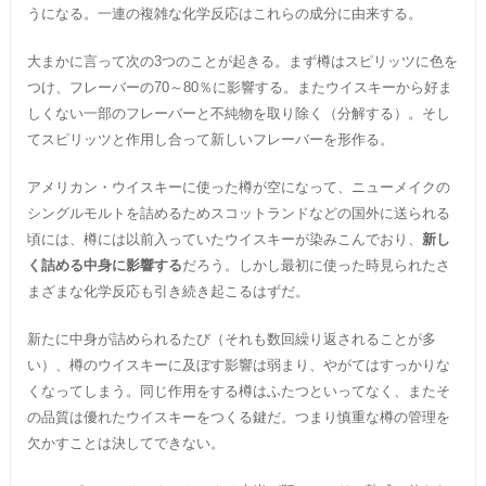
うになる。一連の複雑な化学反応はこれらの成分に由来する。
大まかに言って次の3つのことが起きる。まず樽はスピリッツに色を
つけ、フレーバーの70～80％に影響する。またウイスキーから好ま
しくない一部のフレーバーと不純物を取り除く（分解する）。そし
てスピリッツと作用し合って新しいフレーバーを形作る。
アメリカン・ウイスキーに使った樽が空になって、ニューメイクの
シングルモルトを詰めるためスコットランドなどの国外に送られる
頃には、樽には以前入っていたウイスキーが染みこんでおり、
新し
く詰める中身に影響する
だろう。しかし最初に使った時見られたさ
まざまな化学反応も引き続き起こるはずだ。
新たに中身が詰められるたび（それも数回繰り返されることが多
い）、樽のウイスキーに及ぼす影響は弱まり、やがてはすっかりな
くなってしまう。同じ作用をする樽はふたつといってなく、またそ
の品質は優れたウイスキーをつくる鍵だ。つまり慎重な樽の管理を
欠かすことは決してできない。