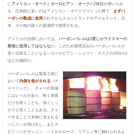
に
アメリカン・オーク
と
ヨーロピアン・オーク
の2種類が用いられ
る。圧倒的に多いのはアメリカン・オークでつくった樽で、
まずバ
ーボンの熟成に使用
されてからスコットランドやアイルランド、日
本、その他の国々の蒸溜所で使用される。
アメリカの法律においては、
バーボンバレルは1度しかウイスキーの
製造に使用してはならない
。このため使用済みのバーボンバレルが
安く出回ることになる—ヨーロピアン・シェリー・カスクの10分の1
ほどの値段だ。
バーボンバレルは製造工程に
おいて
内側を焦がされる
（チ
ャーリング）。チャーの加減
にはレベルがあり、軽く表面
だけを焼くことも、強くしっ
かりと焼くこともある。チャ
ーすることで木材に含まれる
バニリンが溶け出し、またス
ピリッツがタンニン、ヘミセルロース、リグニン等に触れられるよ