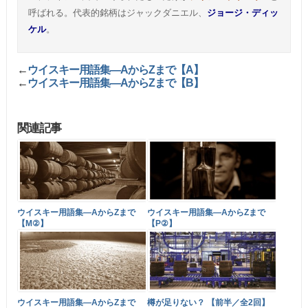
呼ばれる。代表的銘柄はジャックダニエル、
ジョージ・ディッ
ケル
。
←
ウイスキー用語集―AからZまで【A】
←
ウイスキー用語集―AからZまで【B】
関連記事
ウイスキー用語集―AからZまで
ウイスキー用語集―AからZまで
【M②】
【P②】
ウイスキー用語集―AからZまで
樽が足りない？ 【前半／全2回】