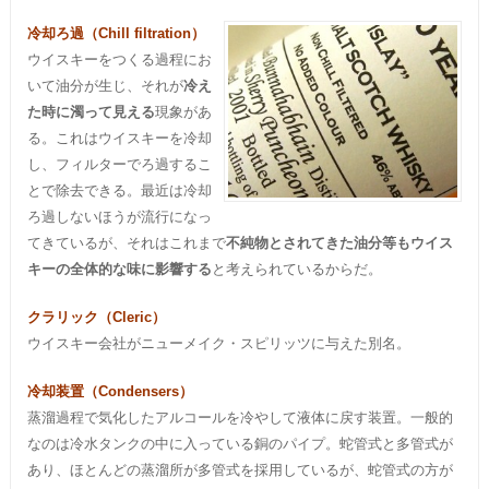
冷却ろ過（Chill filtration）
ウイスキーをつくる過程にお
いて油分が生じ、それが
冷え
た時に濁って見える
現象があ
る。これはウイスキーを冷却
し、フィルターでろ過するこ
とで除去できる。最近は冷却
ろ過しないほうが流行になっ
てきているが、それはこれまで
不純物とされてきた油分等もウイス
キーの全体的な味に影響する
と考えられているからだ。
クラリック（Cleric）
ウイスキー会社がニューメイク・スピリッツに与えた別名。
冷却装置（Condensers）
蒸溜過程で気化したアルコールを冷やして液体に戻す装置。一般的
なのは冷水タンクの中に入っている銅のパイプ。蛇管式と多管式が
あり、ほとんどの蒸溜所が多管式を採用しているが、蛇管式の方が