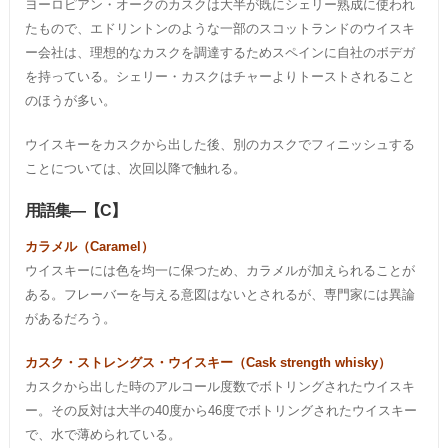
ヨーロピアン・オークのカスクは大半が既にシェリー熟成に使われ
たもので、エドリントンのような一部のスコットランドのウイスキ
ー会社は、理想的なカスクを調達するためスペインに自社のボデガ
を持っている。シェリー・カスクはチャーよりトーストされること
のほうが多い。
ウイスキーをカスクから出した後、別のカスクでフィニッシュする
ことについては、次回以降で触れる。
用語集―【C】
カラメル（Caramel）
ウイスキーには色を均一に保つため、カラメルが加えられることが
ある。フレーバーを与える意図はないとされるが、専門家には異論
があるだろう。
カスク・ストレングス・ウイスキー（Cask strength whisky）
カスクから出した時のアルコール度数でボトリングされたウイスキ
ー。その反対は大半の40度から46度でボトリングされたウイスキー
で、水で薄められている。