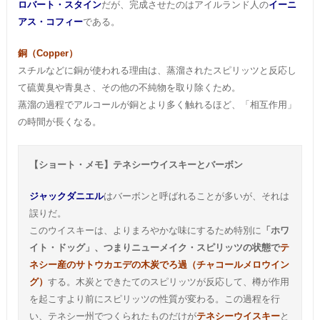
ロバート・スタイン
だが、完成させたのはアイルランド人の
イーニ
アス・コフィー
である。
銅（Copper）
スチルなどに銅が使われる理由は、蒸溜されたスピリッツと反応し
て硫黄臭や青臭さ、その他の不純物を取り除くため。
蒸溜の過程でアルコールが銅とより多く触れるほど、「相互作用」
の時間が長くなる。
【ショート・メモ】テネシーウイスキーとバーボン
ジャックダニエル
はバーボンと呼ばれることが多いが、それは
誤りだ。
このウイスキーは、よりまろやかな味にするため特別に
「ホワ
イト・ドッグ」、つまりニューメイク・スピリッツの状態で
テ
ネシー産の
サトウカエデの木炭でろ過（チャコールメロウイン
グ）
する。木炭とできたてのスピリッツが反応して、樽が作用
を起こすより前にスピリッツの性質が変わる。この過程を行
い、テネシー州でつくられたものだけが
テネシーウイスキー
と