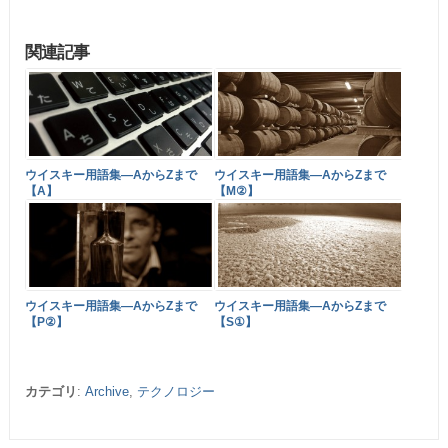
関連記事
ウイスキー用語集―AからZまで
ウイスキー用語集―AからZまで
【A】
【M②】
ウイスキー用語集―AからZまで
ウイスキー用語集―AからZまで
【P②】
【S①】
カテゴリ
:
Archive
,
テクノロジー