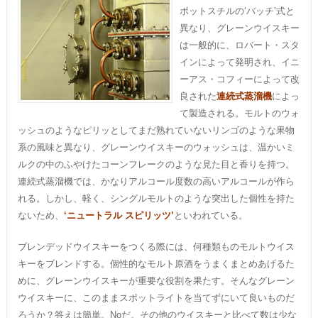
ポットスチルの‘バッチ’式と
異なり、グレーンウイスキー
は一般的に、ロバート・スタ
インによって発明され、イニ
ーアス・コフィーによって改
良された
連続式蒸溜機
によっ
て製造される。モルトのウォ
ッシュのようなピリッとしてまだ熟れていないリンゴのような果物
系の風味と異なり、グレーンウイスキーのウォッシュは、温かいミ
ルクの中のふやけたコーンフレークのような見た目と香りを持つ。
連続式蒸溜機では、かなりアルコール度数の高いアルコールが作ら
れる。しかし、軽く、シングルモルトのような突出した個性を持た
ないため、
‘ニュートラル スピリッツ’
といわれている。
ブレンデッドウイスキーをつくる際には、何種類ものモルトウイス
キーをブレンドする。個性的なモルト原酒をうまくまとめあげるた
めに、グレーンウイスキーが重要な役割を果たす。そんなグレーン
ウイスキーに、このままスポットライトを当てずにいて良いものだ
ろうか？答えは簡単。Noだ。その他のウイスキーと比べて数は少な