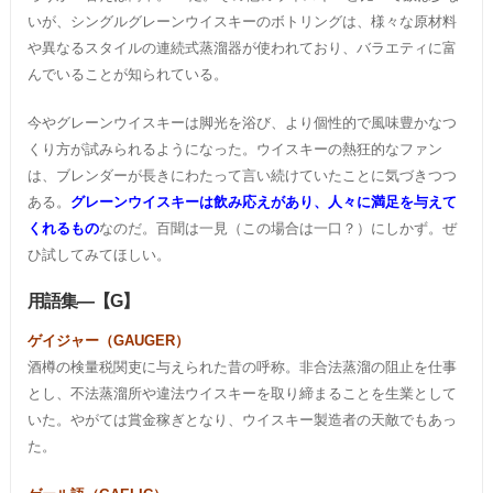
いが、シングルグレーンウイスキーのボトリングは、様々な原材料
や異なるスタイルの連続式蒸溜器が使われており、バラエティに富
んでいることが知られている。
今やグレーンウイスキーは脚光を浴び、より個性的で風味豊かなつ
くり方が試みられるようになった。ウイスキーの熱狂的なファン
は、ブレンダーが長きにわたって言い続けていたことに気づきつつ
ある。
グレーンウイスキーは飲み応えがあり、人々に満足を与えて
くれるもの
なのだ。百聞は一見（この場合は一口？）にしかず。ぜ
ひ試してみてほしい。
用語集―【G】
ゲイジャー（GAUGER）
酒樽の検量税関吏に与えられた昔の呼称。非合法蒸溜の阻止を仕事
とし、不法蒸溜所や違法ウイスキーを取り締まることを生業として
いた。やがては賞金稼ぎとなり、ウイスキー製造者の天敵でもあっ
た。