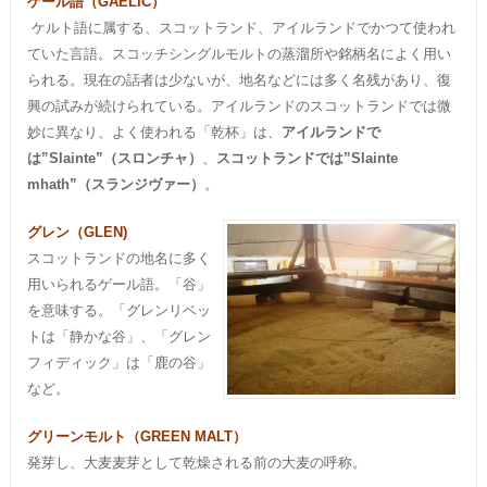
ゲール語（GAELIC）
ケルト語に属する、スコットランド、アイルランドでかつて使われ
ていた言語。スコッチシングルモルトの蒸溜所や銘柄名によく用い
られる。現在の話者は少ないが、地名などには多く名残があり、復
興の試みが続けられている。アイルランドのスコットランドでは微
妙に異なり、よく使われる「乾杯」は、
アイルランドで
は”Slainte”（スロンチャ）
、
スコットランドでは”Slainte
mhath”（スランジヴァー）
。
グレン（GLEN)
スコットランドの地名に多く
用いられるゲール語。「谷」
を意味する。「グレンリベッ
トは「静かな谷」、「グレン
フィディック」は「鹿の谷」
など。
グリーンモルト（GREEN MALT）
発芽し、大麦麦芽として乾燥される前の大麦の呼称。