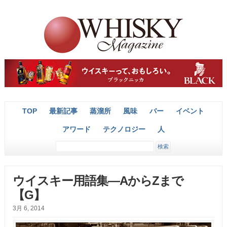
TOP
最新記事
蒸溜所
風味
バー
イベント
アワード
テクノロジー
人
ウイスキー用語集―AからZまで
【G】
3月 6, 2014