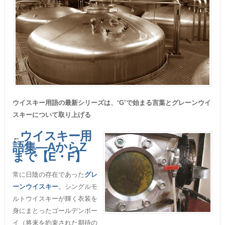
ウイスキー用語の最新シリーズは、‘G’で始まる言葉とグレーンウイ
スキーについて取り上げる
ウイスキー用
←
語集―AからZ
まで【E・F】
常に日陰の存在であった
グレ
ーンウイスキー
。シングルモ
ルトウイスキーが輝く衣装を
身にまとったゴールデンボー
イ（将来を約束された期待の