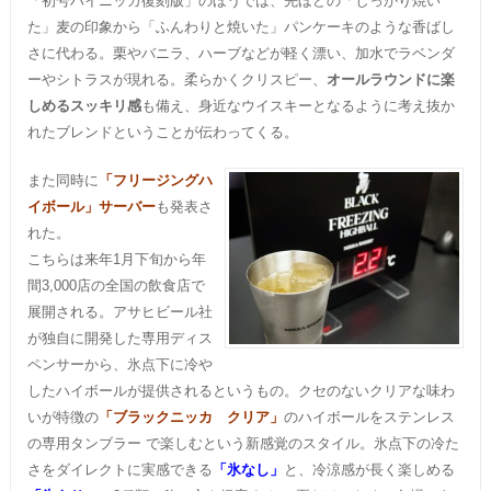
「初号ハイニッカ復刻版」のほうでは、先ほどの「しっかり焼い
た」麦の印象から「ふんわりと焼いた」パンケーキのような香ばし
さに代わる。栗やバニラ、ハーブなどが軽く漂い、加水でラベンダ
ーやシトラスが現れる。柔らかくクリスピー、
オールラウンドに楽
しめるスッキリ感
も備え、身近なウイスキーとなるように考え抜か
れたブレンドということが伝わってくる。
また同時に
「フリージングハ
イボール」サーバー
も発表さ
れた。
こちらは来年1月下旬から年
間3,000店の全国の飲食店で
展開される。アサヒビール社
が独自に開発した専用ディス
ペンサーから、氷点下に冷や
したハイボールが提供されるというもの。クセのないクリアな味わ
いが特徴の
「ブラックニッカ クリア」
のハイボールをステンレス
の専用タンブラー で楽しむという新感覚のスタイル。氷点下の冷た
さをダイレクトに実感できる
「氷なし」
と、冷涼感が長く楽しめる