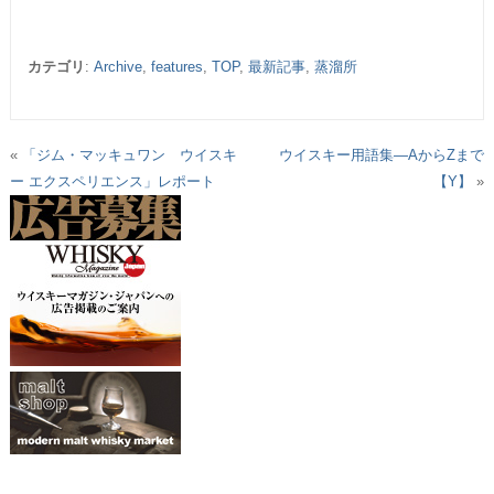
カテゴリ
:
Archive
,
features
,
TOP
,
最新記事
,
蒸溜所
«
「ジム・マッキュワン ウイスキ
ウイスキー用語集―AからZまで
ー エクスペリエンス」レポート
【Y】
»