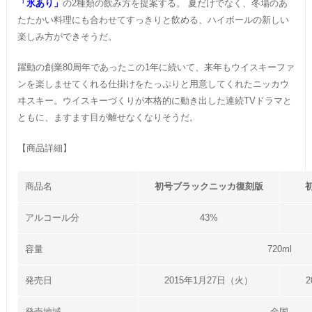
「氷あり」
の2種類の飲み方を提案する。 夏だけでなく、冬場のあ
たたかい料理にも合わせてすっきりと飲める、ハイボールの新しい
楽しみ方ができそうだ。
躍動の創業80周年であったこの1年に続いて、来年もウイスキーファ
ンを楽しませてくれる仕掛けをたっぷりと用意してくれたニッカウ
ヰスキー。ウイスキーづくりが本格的に動き出した連続TVドラマと
ともに、ますます目が離せなくなりそうだ。
【商品詳細】
商品名
初号ブラックニッカ復刻版
アルコール分
43%
容量
720ml
発売日
2015年1月27日（火）
発売地域
全国