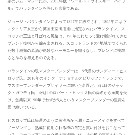
家のジム・マレー氏が、2011年版『ワールド・ウイスキー・バイブ
ル』でバランタインを評した言葉である。
ジョージ・バランタインによって1827年に設立され、1895年にはヴ
ィクトリア女王から英国王室御用達に指定されたバランタイン。ス
コッチの王道と呼ばれる風格は、190年にわたって受け継がれてきた
ブレンド技術から編み出される。スコットランドの4地域でつくられ
た数十種類の原酒が絶妙なハーモニーを織りなし、ブレンドに複雑
さと深みを与えるのである。
バランタインの現マスターブレンダーは、5代目のサンディー・ヒス
ロップ氏。2016年のインターナショナルスピリッツチャレンジで、
マスターブレンダーオブザイヤーに輝いた名匠だ。3代目のジャッ
ク・ガウディ氏、4代目のロバート・ヒックス氏の両名から薫陶を受
け、創業以来190年でわずか5人というマスターブレンダーの重責を
受け継いでいる。
ヒスロップ氏は毎週のように蒸溜所から届くニューメイクをすべて
ノージングし、熟成に使用される樽の選定と買い付けをおこなって
いる。ヨーロピアンオーク樽の調達時には、その樽で貯蔵されてい