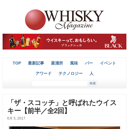
TOP
最新記事
蒸溜所
風味
バー
イベント
アワード
テクノロジー
人
「ザ・スコッチ」と呼ばれたウイス
キー【前半／全2回】
6月 5, 2017