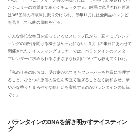
たシェリーの酒質まで細かくチェックする。厳重に管理された原酒
は365箇所の貯蔵庫に振り分けられ、毎年11月には全商品のレシピ
を見直して伝統の風味を守る。
そんな多忙な毎日を送っているヒスロップ氏から、直々にブレンデ
ィングの秘密を聞ける機会はめったにない。5度目の来日にあわせて
開催されたテイスティングセミナーでは、バランタインのマスター
ブレンダーに求められるさまざまな役割についても教えてくれた。
「私の仕事の80％は、受け継がれてきたフレーバーを均質に管理す
ること。ひとつの原酒の個性を際立て過ぎることなく調和させ、華
やかな香りとまろやかな味わいを実現するのがバランタインの伝統
です」
バランタインの
DNA
を解き明かすテイスティン
グ