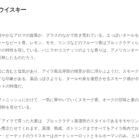
ウイスキー
軽やかなアロマの旋風が、グラスのなかで吹き荒れている。土っぽいタールを
キーなピート香。レモン、モモ、リンゴなどのフルーツ香はブルックラディら
ツの特性を現している。バニラやココナッツのような香りは、アメリカンオー
反映したものだろう。
口に含むと塩気があり、アイラ島沿岸部の情景が目に浮かぶようだ。スモーク
イな印象がある。薬品っぽさよりも、タールや炭を連想させるスモーク感がポ
ットの特徴だ。
フィニッシュにかけて、一気に華やいでいくスモーク香。オークの甘味と麦の
調和を見せている。
「アイラで育った大麦は、ブルックラディ蒸溜所のスタイルであるモモやリン
を際立たせてくれます。蒸溜、熟成、ボトリングまですべてをアイラ島内でお
ー・ピーテッドのウイスキーはポートシャーロットとキルホーマンのみ。 と