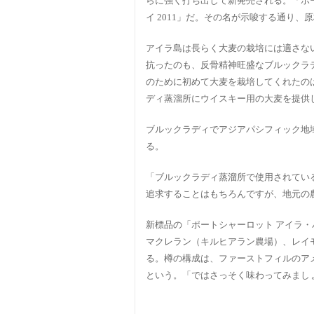
らに強く打ち出して新発売される。「ポー
イ 2011」だ。その名が示唆する通り、
アイラ島は長らく大麦の栽培には適さな
抗ったのも、反骨精神旺盛なブルックラ
のために初めて大麦を栽培してくれたのは
ディ蒸溜所にウイスキー用の大麦を提供
ブルックラディでアジアパシフィック地
る。
「ブルックラディ蒸溜所で使用されてい
追求することはもちろんですが、地元の
新標品の「ポートシャーロット アイラ・
マクレラン（キルヒアラン農場）、レイ
る。樽の構成は、ファーストフィルのアメ
という。「ではさっそく味わってみまし