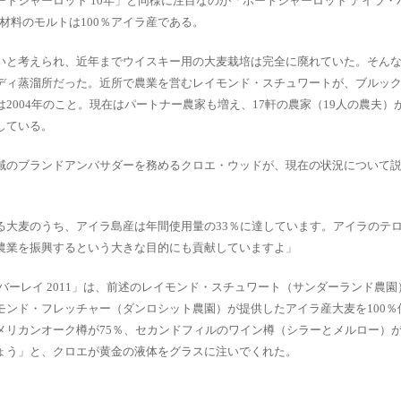
トシャーロット 10年」と同様に注目なのが「ポートシャーロット アイラ・
原材料のモルトは100％アイラ産である。
いと考えられ、近年までウイスキー用の大麦栽培は完全に廃れていた。そん
ディ蒸溜所だった。近所で農業を営むレイモンド・スチュワートが、ブルッ
2004年のこと。現在はパートナー農家も増え、17軒の農家（19人の農夫）
している。
域のブランドアンバサダーを務めるクロエ・ウッドが、現在の状況について
る大麦のうち、アイラ島産は年間使用量の33％に達しています。アイラのテ
農業を振興するという大きな目的にも貢献していますよ」
バーレイ 2011」は、前述のレイモンド・スチュワート（サンダーランド農
モンド・フレッチャー（ダンロシット農園）が提供したアイラ産大麦を100％
リカンオーク樽が75％、セカンドフィルのワイン樽（シラーとメルロー）が
ょう」と、クロエが黄金の液体をグラスに注いでくれた。