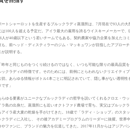
質を目指す
ポートシャーロットを生産するブルックラディ蒸溜所は、7月現在で93人の大
には100人を超える予定だ。アイラ最大の雇用を誇るウイスキーメーカーで、
56人が40歳以下という若いチームでもある。契約農家や協力企業を加えたコ
束も、前ヘッド・ディスティラーのジム・マッキュワンが目指したアプローチ
エが説明する。
「昨年と同じものをつくり続けるのではなく、いつも可能な限りの最高品質を
ルックラディの特徴です。そのためには、前例にとらわれないクリエイティブ
大切。あらゆる情報がボトル1本ごとに明記されていて、隠し事がない透明性
りです」
あらゆる要素がユニークなブルックラディの哲学を説いてくれるクロエ・ウッ
イラ島の出身だ。蒸溜所にも近いオクトファド農場で育ち、実父はブルックラ
るアイラ産大麦の乾燥を手がけてきた。18歳で「ラディ・ショップ」のスタ
ックラディに入社し、 その後アカデミープログラムのリーダーに抜擢。世界
ロやファンに、ブランドの魅力を伝道してきた。2017年11月からはアジアパ