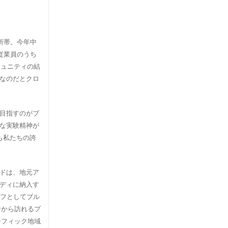
所帯。今年中
従業員のうち
ミュニティの結
なのだとクロ
目指すのがブ
な実験精神が
も私たちの誇
ドは、地元ア
ディに納入す
ッフとしてブル
中から訪れるプ
シフィック地域