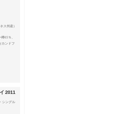
バネス州産）
樽65％、
セカンドフ
2011
・シングル