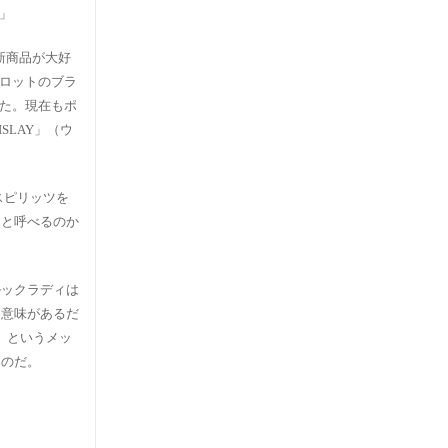
」
新商品が大好
ロットのブラ
た。現在もポ
SLAY」（ウ
スピリッツを
ーと呼べるのか
ルックラディは
て意味があるだ
Y」というメッ
るのだ。