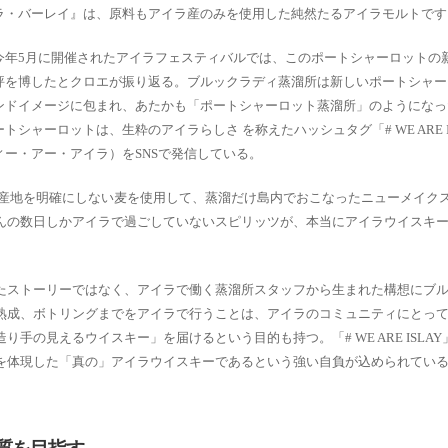
ラ・バーレイ』は、原料もアイラ産のみを使用した純然たるアイラモルトです
今年5月に開催されたアイラフェスティバルでは、このポートシャーロットの
評を博したとクロエが振り返る。ブルックラディ蒸溜所は新しいポートシャー
ンドイメージに包まれ、あたかも「ポートシャーロット蒸溜所」のようになっ
ートシャーロットは、生粋のアイラらしさ を称えたハッシュタグ「# WE ARE I
ィー・アー・アイラ）をSNSで発信している。
、産地を明確にしない麦を使用して、蒸溜だけ島内でおこなったニューメイク
んの数日しかアイラで過ごしていないスピリッツが、本当にアイラウイスキ
たストーリーではなく、アイラで働く蒸溜所スタッフから生まれた構想にブ
熟成、ボトリングまでをアイラで行うことは、アイラのコミュニティにとっ
手の見えるウイスキー」を届けるという目的も持つ。「# WE ARE ISLA
を体現した「真の」アイラウイスキーであるという強い自負が込められてい