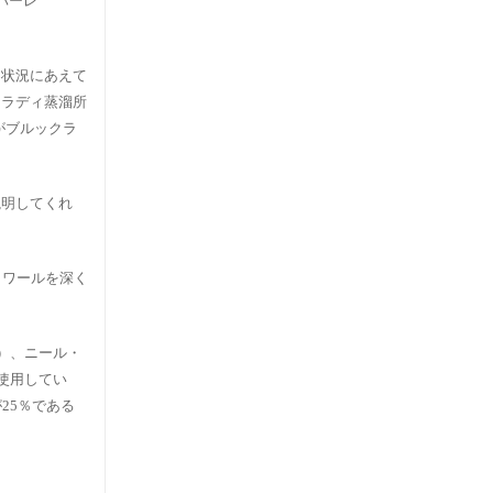
バーレ
な状況にあえて
クラディ蒸溜所
がブルックラ
説明してくれ
ロワールを深く
園）、ニール・
使用してい
25％である