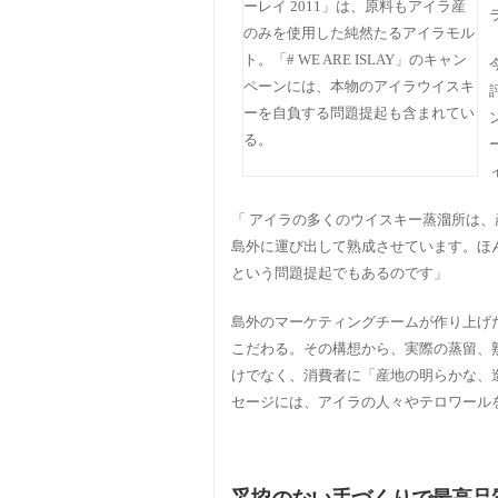
ーレイ 2011」は、原料もアイラ産
のみを使用した純然たるアイラモル
ト。「# WE ARE ISLAY」のキャン
ペーンには、本物のアイラウイスキ
ーを自負する問題提起も含まれてい
る。
「 アイラの多くのウイスキー蒸溜所は
島外に運び出して熟成させています。ほ
という問題提起でもあるのです」
島外のマーケティングチームが作り上げ
こだわる。その構想から、実際の蒸留、
けでなく、消費者に「産地の明らかな、造り
セージには、アイラの人々やテロワール