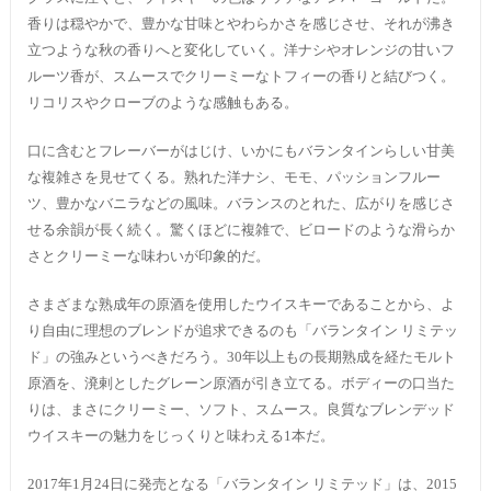
香りは穏やかで、豊かな甘味とやわらかさを感じさせ、それが沸き
立つような秋の香りへと変化していく。洋ナシやオレンジの甘いフ
ルーツ香が、スムースでクリーミーなトフィーの香りと結びつく。
リコリスやクローブのような感触もある。
口に含むとフレーバーがはじけ、いかにもバランタインらしい甘美
な複雑さを見せてくる。熟れた洋ナシ、モモ、パッションフルー
ツ、豊かなバニラなどの風味。バランスのとれた、広がりを感じさ
せる余韻が長く続く。驚くほどに複雑で、ビロードのような滑らか
さとクリーミーな味わいが印象的だ。
さまざまな熟成年の原酒を使用したウイスキーであることから、よ
り自由に理想のブレンドが追求できるのも「バランタイン リミテッ
ド」の強みというべきだろう。30年以上もの長期熟成を経たモルト
原酒を、溌剌としたグレーン原酒が引き立てる。ボディーの口当た
りは、まさにクリーミー、ソフト、スムース。良質なブレンデッド
ウイスキーの魅力をじっくりと味わえる1本だ。
2017年1月24日に発売となる「バランタイン リミテッド」は、2015