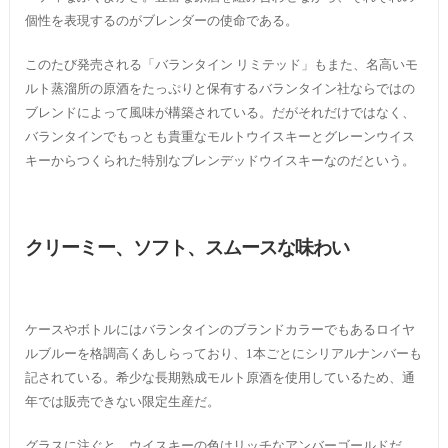
個性を表現するのがブレンダーの使命である。
このたび発売される「バランタイン リミテッド」もまた、名高いモ
ルト蒸溜所の原酒をたっぷりと保有するバランタイン社ならではの
ブレンドによって風味が構築されている。だがそれだけではなく、
バランタインでもっとも貴重なモルトウイスキーとグレーンウイス
キーからつくられた特別なブレンデッドウイスキーなのだという。
クリーミー、ソフト、スムースな味わい
ケースやボトルにはバランタインのブランドカラーでもあるロイヤ
ルブルーを格調高くあしらっており、1本ごとにシリアルナンバーも
記されている。希少な長期熟成モルト原酒を使用しているため、通
年では販売できない限定生産だ。
グラスに注ぐと、ウイスキーの色はリッチなアンバーゴールドだ。