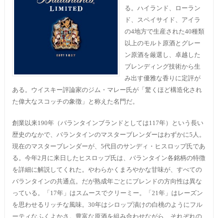
る。ハイランド、ローラン
ド、スペイサイド、アイラ
の4地方で生産された40種類
以上のモルト原酒とグレー
ン原酒を厳選し、卓越した
ブレンディング技術から生
み出す優雅な香りに定評が
ある。ウイスキー評論家のジム・マレー氏が「驚くほど構造化され
た偉大なスコッチの象徴」と称えた名門だ。
創業以来190年（バランタインブランドとしては117年）という長い
歴史のなかで、バランタインのマスターブレンダーはわずかに5人。
現在のマスターブレンダーが、5代目のサンディ・ヒスロップ氏であ
る。今年2月に来日したヒスロップ氏は、バランタイン各銘柄の特徴
を詳細に解説してくれた。やわらかくまろやかな甘味が、すべての
バランタインの共通点。だが熟成年ごとにブレンドの方向性は異な
っている。「17年」はスムースでクリーミー。「21年」はレーズン
を思わせるリッチな風味。30年はシロップ漬けの白桃のようにフル
ーティなふくよかさ。豊富な原酒を組み合わせながら、それぞれの