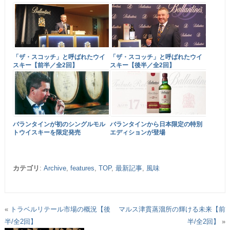
「ザ・スコッチ」と呼ばれたウイ
「ザ・スコッチ」と呼ばれたウイ
スキー【前半／全2回】
スキー【後半／全2回】
バランタインが初のシングルモル
バランタインから日本限定の特別
トウイスキーを限定発売
エディションが登場
カテゴリ
:
Archive
,
features
,
TOP
,
最新記事
,
風味
«
トラベルリテール市場の概況【後
マルス津貫蒸溜所の輝ける未来【前
半/全2回】
半/全2回】
»