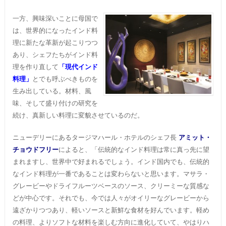
一方、興味深いことに母国で
は、世界的になったインド料
理に新たな革新が起こりつつ
あり、シェフたちがインド料
理を作り直して
「現代インド
料理」
とでも呼ぶべきものを
生み出している。材料、風
味、そして盛り付けの研究を
続け、真新しい料理に変貌させているのだ。
ニューデリーにあるタージマハール・ホテルのシェフ長
アミット・
チョウドフリー
によると、「伝統的なインド料理は常に真っ先に望
まれますし、世界中で好まれるでしょう。インド国内でも、伝統的
なインド料理が一番であることは変わらないと思います。マサラ・
グレービーやドライフルーツベースのソース、クリーミーな質感な
どが中心です。それでも、今では人々がオイリーなグレービーから
遠ざかりつつあり、軽いソースと新鮮な食材を好んでいます。軽め
の料理、よりソフトな材料を楽しむ方向に進化していて、やはりハ