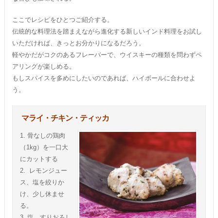
ここでレシピをひとつご紹介する。
伝統的な料理法を踏まえながら進化する新しいインド料理をお試し
いただければ、きっとお分かりになるだろう。
軽やかだがコクのあるフレーバーで、ウイスキーの種類を問わずペ
アリングが楽しめる。
もしスパイスを多めにしたいのであれば、ハイボールに合わせよ
う。
マライ・チキン・ティッカ
1. 骨なしの鶏肉
（1kg）を一口大
にカットする
2. レモンジュー
ス、塩を絞りか
け、少し休ませ
る。
3. 塩、すりおろし