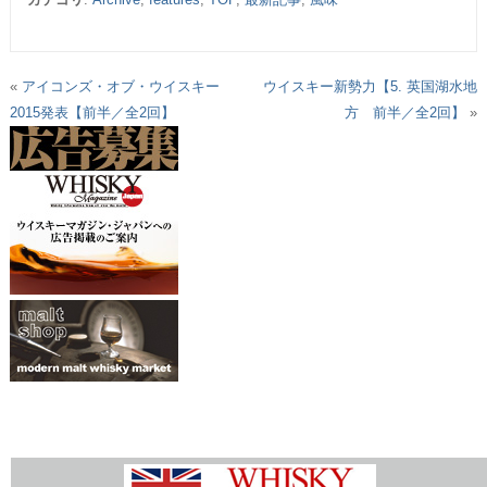
«
アイコンズ・オブ・ウイスキー
ウイスキー新勢力【5. 英国湖水地
2015発表【前半／全2回】
方 前半／全2回】
»