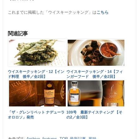
これまでに掲載した「ウイスキークッキング」は
こちら
関連記事
ウイスキークッキング・12【イン
ウイスキークッキング・14【フィ
ド料理 後半／全2回】
ンガーフード 後半／全2回】
「ザ・グレンリベット ナデューラ
109号 最新テイスティング 【そ
オロロソ」発売
の2／全3回】
カテゴリ
:
Archive
,
features
,
TOP
,
最新記事
,
風味