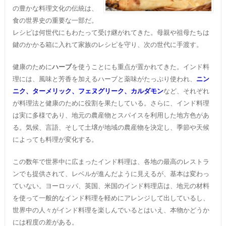
の豊かな料理文化の伝統は、
食の世界史の重要な一部だ。
レシピは何世代にもわたって受け継がれてきた。母親や祖母たちは
鍵のかかる箱に入れて家族のレシピを守り、次の世代に手渡す。
健康のために
ハーブ
を使うことにも重点が置かれてきた。インド料
理には、風味と芳香を加えるハーブと薬味がたっぷり使われ、
ニン
ニク、ターメリック、フェヌグリーク、カルダモン
など、それぞれ
が料理法と健康のために役割を果たしている。さらに、インド料理
は実に多様であり、地元の農産物とスパイスを利用した地方色があ
る。気候、言語、そして土壌が地域の農産物を決定し、季節や天候
によっても料理が変化する。
この数年で世界中に広まったインド料理は、各地の最高のレストラ
ンでも提供されて、レベルが進んだように見えるが、基本は変わっ
ていない。ヨーロッパ、英国、米国のインド料理店は、地元の材料
を使って一般的なインド料理を軽めにアレンジして出しているし、
世界中の人々がインド料理を楽しんでいるとはいえ、本物かどうか
には程度の差がある。