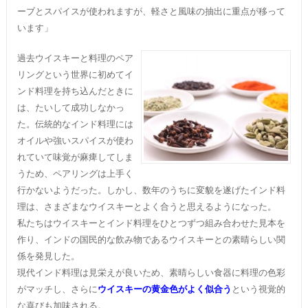
ーブとスパイスが使われますが、軽さと風味の抽出に重点が移って
います」
過去ウイスキーと料理のペア
リングという世界に初めてイ
ンド料理を持ち込んだときに
は、たいして成功しなかっ
た。伝統的なインド料理には
オイルや強いスパイスが使わ
れていて味覚が麻痺してしま
うため、ペアリングは上手く
行かないようだった。しかし、数年のうちに変貌を遂げたインド料
理は、さまざまなウイスキーとよく合うと思えるようになった。
私たちはウイスキーとインド料理をひとつずつ組み合わせた見本を
作り、インドの国民的な飲み物であるウイスキーとの素晴らしい関
係を発見した。
現代インド料理は見栄えが良いため、素晴らしい食器に料理の色彩
がマッチし、さらに
ウイスキーの黄金色がよく似合う
という視覚的
な喜びも加味される。