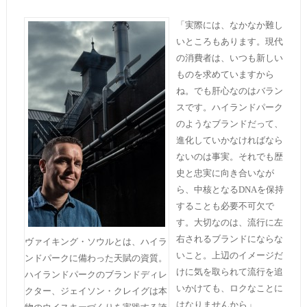
「実際には、なかなか難し
いところもあります。現代
の消費者は、いつも新しい
ものを求めていますから
ね。でも肝心なのはバラン
スです。ハイランドパーク
のようなブランドだって、
進化していかなければなら
ないのは事実。それでも歴
史と忠実に向き合いなが
ら、中核となるDNAを保持
することも必要不可欠で
す。大切なのは、流行に左
右されるブランドにならな
ヴァイキング・ソウルとは、ハイラ
いこと。上辺のイメージだ
ンドパークに備わった天賦の資質。
けに気を取られて流行を追
ハイランドパークのブランドディレ
いかけても、ロクなことに
クター、ジェイソン・クレイグは本
はなりませんから」