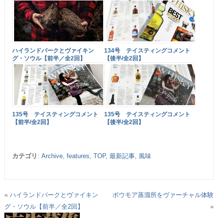
ハイランドパークとヴァイキン
134号 テイスティングコメント
グ・ソウル【前半／全2回】
【後半/全2回】
135号 テイスティングコメント
135号 テイスティングコメント
【前半/全2回】
【後半/全2回】
カテゴリ
:
Archive
,
features
,
TOP
,
最新記事
,
風味
«
ハイランドパークとヴァイキン
ボウモア蒸溜所をヴァーチャル体験
グ・ソウル【前半／全2回】
»