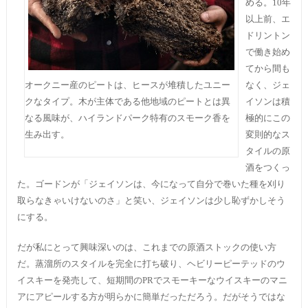
める。10年
以上前、エ
ドリントン
で働き始め
てから間も
オークニー産のピートは、ヒースが堆積したユニー
なく、ジェ
クなタイプ。木が主体である他地域のピートとは異
イソンは積
なる風味が、ハイランドパーク特有のスモーク香を
極的にこの
生み出す。
変則的なス
タイルの原
酒をつくっ
た。ゴードンが「ジェイソンは、今になって自分で巻いた種を刈り
取らなきゃいけないのさ」と笑い、ジェイソンは少し恥ずかしそう
にする。
だが私にとって興味深いのは、これまでの原酒ストックの使い方
だ。蒸溜所のスタイルを完全に打ち破り、ヘビリーピーテッドのウ
イスキーを発売して、短期間のPRでスモーキーなウイスキーのマニ
アにアピールする方が明らかに簡単だっただろう。だがそうではな