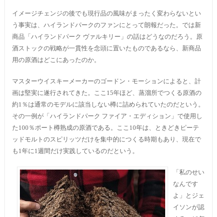
イメージチェンジの後でも現行品の風味がまったく変わらないとい
う事実は、ハイランドパークのファンにとって朗報だった。では新
商品「ハイランドパーク ヴァルキリー」の話はどうなのだろう。原
酒ストックの戦略が一貫性を念頭に置いたものであるなら、新商品
用の原酒はどこにあったのか。
マスターウイスキーメーカーのゴードン・モーションによると、計
画は堅実に遂行されてきた。ここ15年ほど、蒸溜所でつくる原酒の
約1％は通常のモデルに該当しない樽に詰められていたのだという。
その一例が「ハイランドパーク ファイア・エディション」で使用し
た100％ポート樽熟成の原酒である。ここ10年は、ときどきピーテ
ッドモルトのスピリッツだけを集中的につくる時期もあり、現在で
も1年に1週間だけ実践しているのだという。
「私のせい
なんです
よ」とジェ
イソンが認