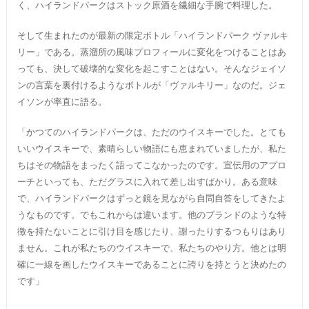
く、ハイランドパークはストック原酒を繊細な手腕で料理した。
そして生まれたのが最新の限定ボトル「ハイランドパーク ヴァルキ
リー」である。蒸溜所の風味プロフィールに変化をつけることはあ
っても、決して破壊的な変化を起こすことはない。そんなジェイソ
ンの言葉を裏付けるようなボトルが「ヴァルキリー」なのだ。ジェ
イソンが率直に語る。
「かつてのハイランドパークは、ただのウイスキーでした。とても
いいウイスキーで、素晴らしい物語にも恵まれていましたが、私た
ちはその物語をまったく語ってこなかったのです。宣伝用のアプロ
ーチといっても、ただグラスに入れて差し出すばかり。ある意味
で、ハイランドパークはずっと鏡を見ながら自問自答をしてきたよ
うなものです。でもこれからは違います。他のブランドのような特
徴を持たないことに引け目を感じたり、謝ったりするつもりはあり
ません。これが私たちのウイスキーで、私たちのやり方。他とは明
確に一線を画したウイスキーであることに誇りを持とうと決めたの
です」