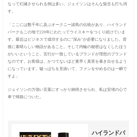
なって幻滅させられる例は多い。ジェイソンはそんな疑念も打ち消
す。
「ここには数千年に及ぶオークニー諸島の伝統があり、ハイランド
パークもこの地で220年にわたってウイスキーをつくり続けていま
す。最近はビジネスで成功するのに”深み”が必要になりました。背
後に素晴らしい物語があること。そして内輪の秘密はなくしたほう
がいいということ。言行が一致しているブランドが理想のブランド
なのです。お客様は、かつてないほど素早く真実を暴き出せるよう
になっています。嘘っぱちを見抜いて、ファンをやめるのは一瞬で
すよ」
ジェイソンの力強い言葉にすっかり納得させられ、私は安堵の心で
車で帰路についた。
ハイランドパ