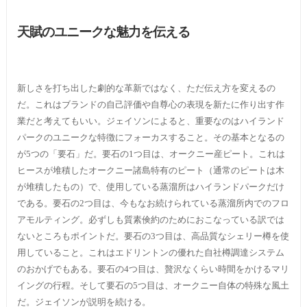
天賦のユニークな魅力を伝える
新しさを打ち出した劇的な革新ではなく、ただ伝え方を変えるの
だ。これはブランドの自己評価や自尊心の表現を新たに作り出す作
業だと考えてもいい。ジェイソンによると、重要なのはハイランド
パークのユニークな特徴にフォーカスすること。その基本となるの
が5つの「要石」だ。要石の1つ目は、オークニー産ピート。これは
ヒースが堆積したオークニー諸島特有のピート（通常のピートは木
が堆積したもの）で、使用している蒸溜所はハイランドパークだけ
である。要石の2つ目は、今もなお続けられている蒸溜所内でのフロ
アモルティング。必ずしも質素倹約のためにおこなっている訳では
ないところもポイントだ。要石の3つ目は、高品質なシェリー樽を使
用していること。これはエドリントンの優れた自社樽調達システム
のおかげでもある。要石の4つ目は、贅沢なくらい時間をかけるマリ
イングの行程。そして要石の5つ目は、オークニー自体の特殊な風土
だ。ジェイソンが説明を続ける。