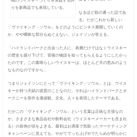
物のウイスキーづくりを実践する誇
りを新商品でも表現している。
なるほど筋の通った話であ
る。だがこれから新しい
「ヴァイキング・ソウル」をどのようにビジネス展開していくの
か、やや曖昧な部分もぬぐえない。ジェイソンが答える。
「ハイランドパークと出会った人に、表層だけではなくウイスキー
の歴史も掘り下げて、背後の物語を知ってもらえるようにしたかっ
たのです。この素晴らしいウイスキーは、ほとんど天の恵みのよう
なものなのですから」
つまりジェイソンにとって「ヴァイキング・ソウル」とは、ウイス
キーが持つ天賦の資質のことなのだ。それはハイランドパークとオ
ークニーを形作る価値観、文化、人々を表現したテーマである。
だがこの「ヴァイキング・ソウル」という言葉は正統な主張なの
か。さまざまな食品会社や飲料会社（ウイスキーメーカーも含まれ
る）の前例が頭をよぎる。最初はお洒落で気取ったマーケティング
キャンペーンに見えても、やがてでっち上げやでたらめが明らかに