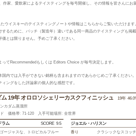
スキー専門家、作家、愛飲家によるテイスティングを毎号開催し、その情報を皆さんに
られたウイスキーのテイスティングノートや情報はこちらからご覧いただけます
けするために、バッチ（製造年）違いである同一商品のテイスティングも掲
評価とは限りません。予めご了承ください。
commendedもしくは Editors Choice が毎号決定します。
本国内では入手ができない銘柄も含まれますのであらかじめご了承ください
ティングをした評論家の個人的な感想です。
ム 19年 オロロソシェリーカスクフィニッシュ
19年 46.0
レンカダム蒸溜所
ンド
価格帯: 71-120
入手可能場所: 全世界
ドラム
SCORE
9.5
ジョエル・ハリスン
ゴージャスな、トロピカルフルー
香り
クラシックなスコッ