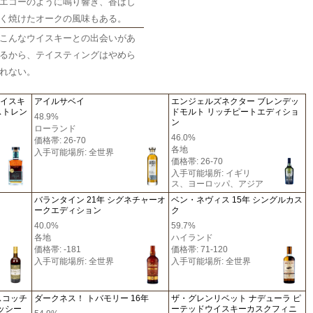
エコーのように鳴り響き、香ばし
く焼けたオークの風味もある。
こんなウイスキーとの出会いがあ
るから、テイスティングはやめら
れない。
ウイスキ
アイルサベイ
エンジェルズネクター ブレンデッ
ストレン
ドモルト リッチピートエディショ
48.9%
ン
ローランド
46.0%
価格帯: 26-70
各地
入手可能場所: 全世界
価格帯: 26-70
入手可能場所: イギリ
ス、ヨーロッパ、アジア
バランタイン 21年 シグネチャーオ
ベン・ネヴィス 15年 シングルカス
ークエディション
ク
40.0%
59.7%
各地
ハイランド
価格帯: -181
価格帯: 71-120
入手可能場所: 全世界
入手可能場所: 全世界
スコッチ
ダークネス！ トバモリー 16年
ザ・グレンリベット ナデューラ ピ
ロッシー
ーテッドウイスキーカスクフィニ