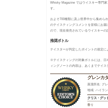
Whisky Magazine ではウイ
す。
およそ700種類に及ぶ世界中から集め
のテイスティングコメントを皆様にお届
ので、現在発売されているウイスキーの
推奨ボトル
テイスターが判定したポイントの規定によってRe
※テイスティングの対象ボトルには、日
ィングノートの内容は、あくまでテイス
グレンカダ
蒸溜所名: グ
地域: ハイラ
クリス・グッ
香り