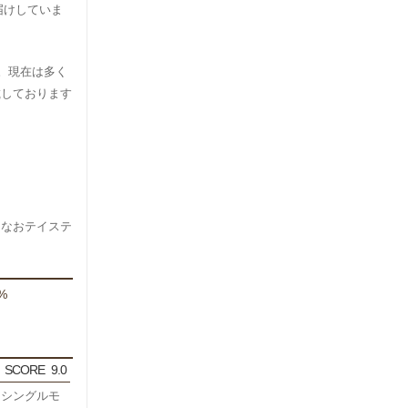
お届けしていま
。現在は多く
載しております
。なおテイステ
%
SCORE
9.0
チシングルモ