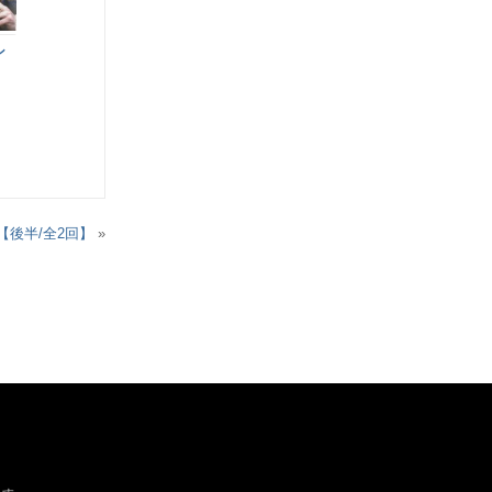
ン
【後半/全2回】
»