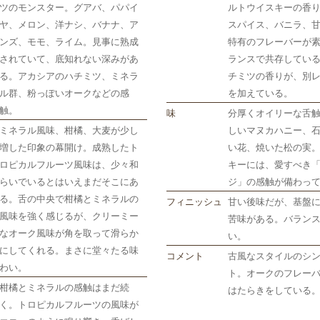
ツのモンスター。グアバ、パパイ
ルトウイスキーの香
ヤ、メロン、洋ナシ、バナナ、ア
スパイス、バニラ、
ンズ、モモ、ライム。見事に熟成
特有のフレーバーが
されていて、底知れない深みがあ
ランスで共存してい
る。アカシアのハチミツ、ミネラ
チミツの香りが、別
ル群、粉っぽいオークなどの感
を加えている。
触。
味
分厚くオイリーな舌
ミネラル風味、柑橘、大麦が少し
しいマヌカハニー、
増した印象の幕開け。成熟したト
い花、焼いた松の実
ロピカルフルーツ風味は、少々和
キーには、愛すべき
らいでいるとはいえまだそこにあ
ジ」の感触が備わっ
る。舌の中央で柑橘とミネラルの
フィニッシュ
甘い後味だが、基盤
風味を強く感じるが、クリーミー
苦味がある。バラン
なオーク風味が角を取って滑らか
い。
にしてくれる。まさに堂々たる味
コメント
古風なスタイルのシ
わい。
ト。オークのフレー
柑橘とミネラルの感触はまだ続
はたらきをしている
く。トロピカルフルーツの風味が