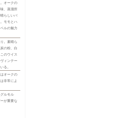
り。オークの
甘味、蒸溜所
素晴らしいバ
る。モモとハ
レベルの魅力
触り。素晴ら
石炭の粉、白
。このウイス
「ヴィンテー
ている。
にはオークの
スは非常によ
ングルモル
バーが重要な
。