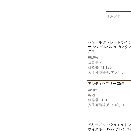
コメント
セケール ストレートライ
ー シングルバレル カスク
グス
66.0%
コロラド
価格帯: 71-120
入手可能場所: アメリカ
アンティクワリー 35年
46.0%
各地
価格帯: -181
入手可能場所: イギリス
ベリーズ シングルモルト 
ウイスキー 1992 グレン