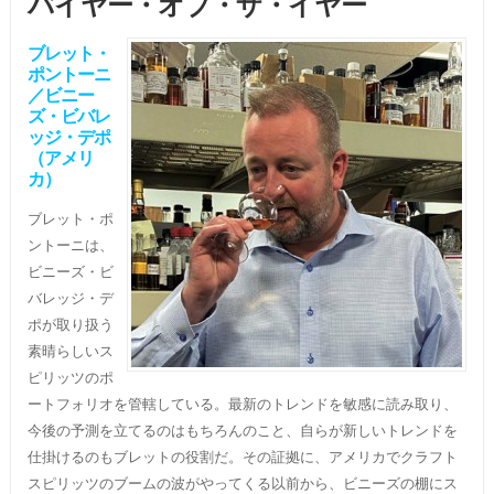
バイヤー・オブ・ザ・イヤー
ブレット・
ポントーニ
／ビニー
ズ・ビバレ
ッジ・デポ
（アメリ
カ）
ブレット・ポ
ントーニは、
ビニーズ・ビ
バレッジ・デ
ポが取り扱う
素晴らしいス
ピリッツのポ
ートフォリオを管轄している。最新のトレンドを敏感に読み取り、
今後の予測を立てるのはもちろんのこと、自らが新しいトレンドを
仕掛けるのもブレットの役割だ。その証拠に、アメリカでクラフト
スピリッツのブームの波がやってくる以前から、ビニーズの棚にス