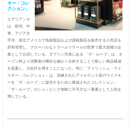
キー・コレ
クション」
エアリアンタ
は、欧州、中
東、アジア太
平洋、南北アメリカで免税製品および課税製品を販売する小売店を
所有管理し、グローバルなトラベルリテールの世界で最大規模の企
業として台頭している。ダブリン空港にある 「ザ・ループ」は、オ
ープン時より消費者の嗜好を細かく分析することで新しい商品構成
を提案し、大好評を博すことになった。特に「アイリッシュ・ウイ
スキー・コレクション」は、洗練されたアイルランド産のウイスキ
ーを「ザ・ループ」に提供するために構成されたコレクション。
「ザ・ループ」のショッピング体験に不可欠な一要素として人気を
博している。