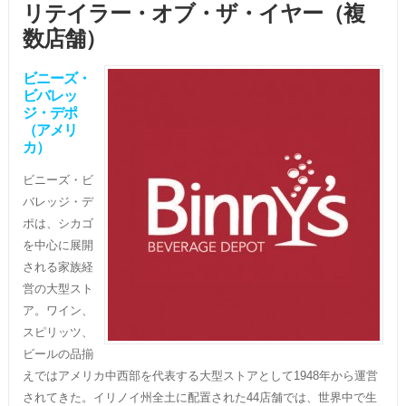
リテイラー・オブ・ザ・イヤー（複
数店舗）
ビニーズ・
ビバレッ
ジ・デポ
（アメリ
カ）
ビニーズ・ビ
バレッジ・デ
ポは、シカゴ
を中心に展開
される家族経
営の大型スト
ア。ワイン、
スピリッツ、
ビールの品揃
えではアメリカ中西部を代表する大型ストアとして1948年から運営
されてきた。イリノイ州全土に配置された44店舗では、世界中で生