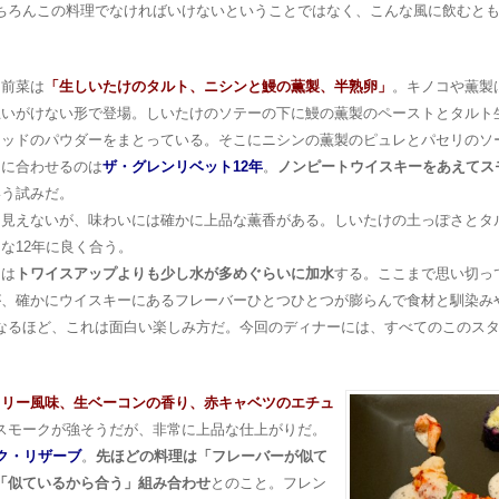
ちろんこの料理でなければいけないということではなく、こんな風に飲むと
た前菜は
「生しいたけのタルト、ニシンと鰻の薫製、半熟卵」
。キノコや薫製
思いがけない形で登場。しいたけのソテーの下に鰻の薫製のペーストとタルト
レッドのパウダーをまとっている。そこにニシンの薫製のピュレとパセリのソ
らに合わせるのは
ザ・グレンリベット12年
。
ノンピートウイスキーをあえてス
いう試みだ。
は見えないが、味わいには確かに上品な薫香がある。しいたけの土っぽさとタ
な12年に良く合う。
ーは
トワイスアップよりも少し水が多めぐらいに加水
する。ここまで思い切っ
が、確かにウイスキーにあるフレーバーひとつひとつが膨らんで食材と馴染み
なるほど、これは面白い楽しみ方だ。今回のディナーには、すべてのこのス
ドリー風味、生ベーコンの香り、赤キャベツのエチュ
スモークが強そうだが、非常に上品な仕上がりだ。
ク・リザーブ
。
先ほどの料理は「フレーバーが似て
「似ているから合う」組み合わせ
とのこと。フレン