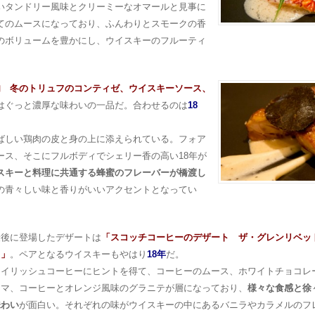
いタンドリー風味とクリーミーなオマールと見事に
てのムースになっており、ふんわりとスモークの香
のボリュームを豊かにし、ウイスキーのフルーティ
肉 冬のトリュフのコンティゼ、ウイスキーソース、
はぐっと濃厚な味わいの一品だ。合わせるのは
18
ばしい鶏肉の皮と身の上に添えられている。フォア
ース、そこにフルボディでシェリー香の高い18年が
スキーと料理に共通する蜂蜜のフレーバーが橋渡し
の青々しい味と香りがいいアクセントとなってい
最後に登場したデザートは
「スコッチコーヒーのデザート ザ・グレンリベット
て」
。ペアとなるウイスキーもやはり
18年
だ。
アイリッシュコーヒーにヒントを得て、コーヒーのムース、ホワイトチョコレ
ーマ、コーヒーとオレンジ風味のグラニテが層になっており、
様々な食感と徐
味わい
が面白い。それぞれの味がウイスキーの中にあるバニラやカラメルのフ