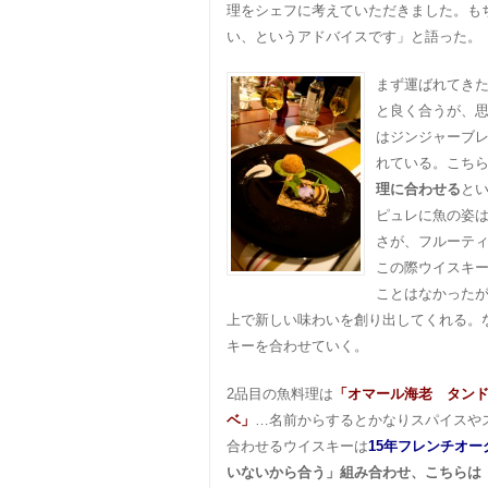
理をシェフに考えていただきました。も
い、というアドバイスです」と語った。
まず運ばれてき
と良く合うが、
はジンジャーブ
れている。こち
理に合わせる
と
ピュレに魚の姿
さが、フルーティ
この際ウイスキ
ことはなかった
上で新しい味わいを創り出してくれる。
キーを合わせていく。
2品目の魚料理は
「オマール海老 タン
ベ」
…名前からするとかなりスパイスや
合わせるウイスキーは
15年フレンチオー
いないから合う」組み合わせ、こちらは