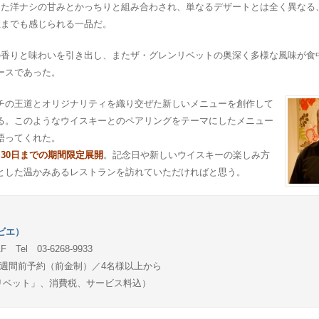
した洋ナシの甘みとかっちりと組み合わされ、単なるデザートとは全く異なる
性までも感じられる一品だ。
の香りと味わいを引き出し、またザ・グレンリベットの奥深く多様な風味が食
ースであった。
チの王道とオリジナリティを織り交ぜた新しいメニューを創作して
る。このようなウイスキーとのペアリングをテーマにしたメニュー
語ってくれた。
月30日までの期間限定展開
。記念日や新しいウイスキーの楽しみ方
とした温かみあるレストランを訪れていただければと思う。
リビエ）
el 03-6268-9933
1週間前予約（前金制）／4名様以上から
ンリベット」、消費税、サービス料込）