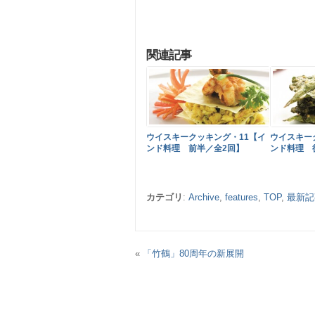
関連記事
ウイスキークッキング・11【イ
ウイスキー
ンド料理 前半／全2回】
ンド料理 
カテゴリ
:
Archive
,
features
,
TOP
,
最新記
«
「竹鶴」80周年の新展開