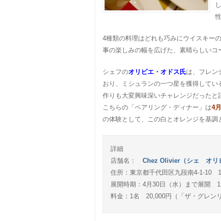
4種類の料理はどれも巧みにウイスキー
事の楽しみの幅を広げた、素晴らしいコ
シェフの
オリビエ・オドス氏
は、フレン
おり、ミシュランの一つ星を獲得してい
作りも大変興味深いチャレンジだったと
こちらの「ペアリング・ディナー」は
4
の体験として、この白とオレンジを基調
詳細
店舗名：
Chez Olivier（シェ オ
住所：東京都千代田区九段南4-1-10 1F T
展開時期：4月30日（水）まで展開 
料金：1名 20,000円（「ザ・グレ