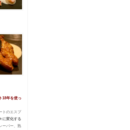
18年を使っ
ートのエスプ
々に変化する
レーバー、熟