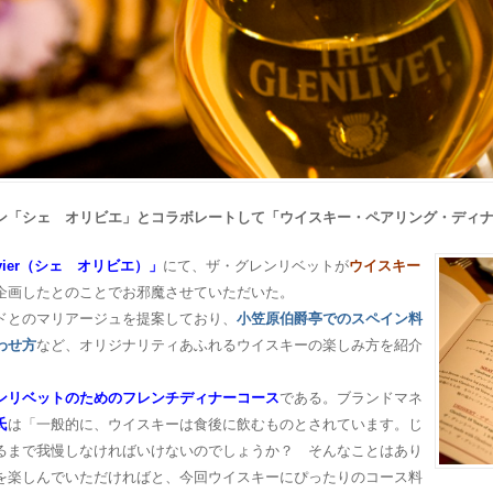
ン「シェ オリビエ」とコラボレートして「ウイスキー・ペアリング・ディ
livier（シェ オリビエ）」
にて、ザ・グレンリベットが
ウイスキー
企画したとのことでお邪魔させていただいた。
ドとのマリアージュを提案しており、
小笠原伯爵亭でのスペイン料
わせ方
など、オリジナリティあふれるウイスキーの楽しみ方を紹介
ンリベットのためのフレンチディナーコース
である。ブランドマネ
氏
は「一般的に、ウイスキーは食後に飲むものとされています。じ
るまで我慢しなければいけないのでしょうか？ そんなことはあり
を楽しんでいただければと、今回ウイスキーにぴったりのコース料