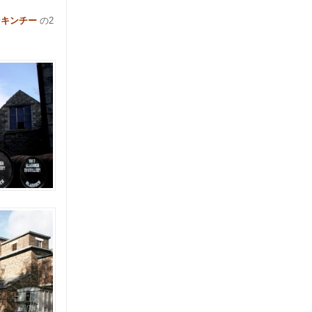
ンキンチー
の2