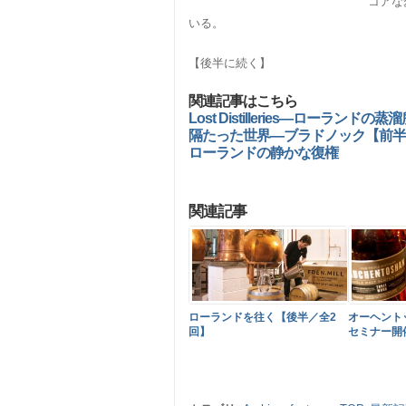
コアな
いる。
【後半に続く】
関連記事はこちら
Lost Distilleries―ローランドの
隔たった世界―ブラドノック【前半
ローランドの静かな復権
関連記事
ローランドを往く【後半／全2
オーヘント
回】
セミナー開