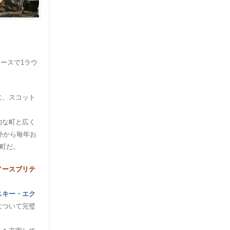
ースで1ラウ
に、スコット
的な町と広く
外から毎年お
い町だ。
ノースブリテ
スキー・エク
について完璧