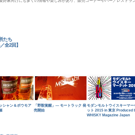
愛好家向けにも多くの情報や楽しみがあり、販売コーナーやバー／レストラ
蒸溜所たち
／全2回】
モダンモルトウイスキーマー
ッシャン＆ボウモア
「野獣覚醒」― モートラック 発
ット 2015 in 東京 Produced by
催
売開始
WHISKY Magazine Japan