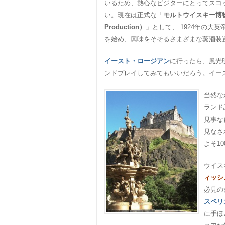
いるため、熱心なビジターにとってスコ
い。現在は正式な「
モルトウイスキー博物館（M
Production）
」として、 1924年の大
を始め、興味をそそるさまざまな蒸溜装
イースト・ロージアン
に行ったら、風光
ンドプレイしてみてもいいだろう。イー
当然な
ランド
見事な
見なさ
よそ1
ウイス
ィッシ
必見の
スペリ
に手ほ