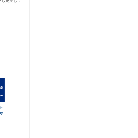
ンも充実して
ケ