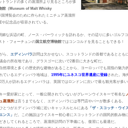
ットランドの多くの蒸溜所より見るところが多
useum of Malt Whisky
英帝国博覧会のために作られたミニチュア蒸溜所
置や記念品が収容されている。
明媚な浜辺の町、ノース・バーウィックを訪れるか、その辺りに多いゴルフコ
スト・フォーチュンの
国立航空博物館
ではコンコルドを見ることもできる！
がら、
エディンバラ
訪問は欠かせない。スコットランドの首都であるととも
議会の所在地であり、グラスゴーに次いで2番目に大きな町だ。
自然環境と多くの歴史的な建物があることから、ヨーロッパでも屈指の魅力
れているエディンバラ地域は、
1995年にユネスコ世界遺産に登録
された。海
00万人が訪れるエディンバラは、英国ではロンドンに次いで最も観光客が多
キー愛好家にとって、一般公開されていないがグレーンウイスキーで有名な
ュ蒸溜所
は言うまでもなく、エディンバラには専門店やバーが数多くある。
ひとつがエディンバラ城に近いキャッスルヒルにある
「ザ・スコッチ・ウイ
エンス」
だ。この施設はウイスキー初心者にスコットランドの国民的飲み物
どきしてくれるところで、蒸溜所訪問の下準備にも、復習にも最適だ。