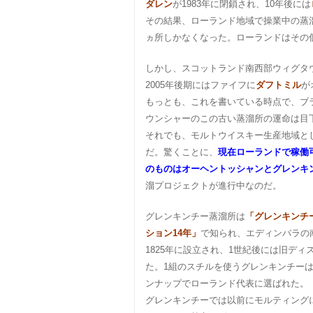
ダレン
が1983年に閉鎖され、10年後には
その結果、ローランド地域で操業中の蒸
ヵ所しかなくなった。ローランドはその
しかし、スコットランド南西部ウィグタウ
2005年後期にはファイフに
ダフトミル
が
もっとも、これを書いている時点で、ブ
ウンシャーのこの古い蒸溜所の運命は目
それでも、モルトウイスキー生産地域と
だ。驚くことに、
現在ローランドで稼働可
のものはオーヘントッシャンとグレンキ
溜プロジェクトが進行中なのだ。
グレンキンチー蒸溜所は
「グレンキンチー
ション14年」
で知られ、エディンバラの南
1825年に設立され、1世紀後には旧デ
た。1組のスチルを使うグレンキンチーは、
ンナップでローランド代表に選ばれた。
グレンキンチーでは以前にモルティングに