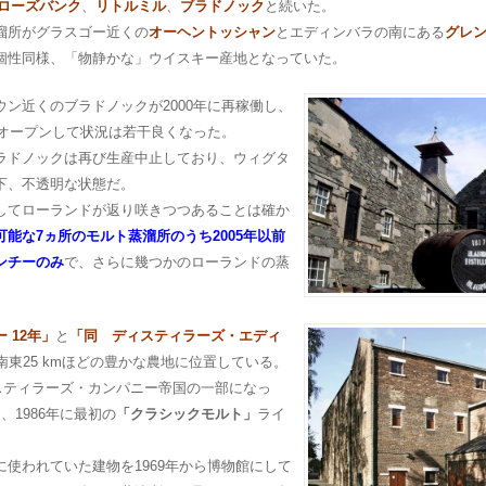
ローズバンク
、
リトルミル
、
ブラドノック
と続いた。
溜所がグラスゴー近くの
オーヘントッシャン
とエディンバラの南にある
グレ
個性同様、「物静かな」ウイスキー産地となっていた。
ン近くのブラドノックが2000年に再稼働し、
オープンして状況は若干良くなった。
ラドノックは再び生産中止しており、ウィグタ
下、不透明な状態だ。
してローランドが返り咲きつつあることは確か
能な7ヵ所のモルト蒸溜所のうち2005年以前
ンチーのみ
で、さらに幾つかのローランドの蒸
 12年」
と
「同 ディスティラーズ・エディ
東25 kmほどの豊かな農地に位置している。
ィスティラーズ・カンパニー帝国の一部になっ
1986年に最初の
「クラシックモルト」
ライ
使われていた建物を1969年から博物館にして