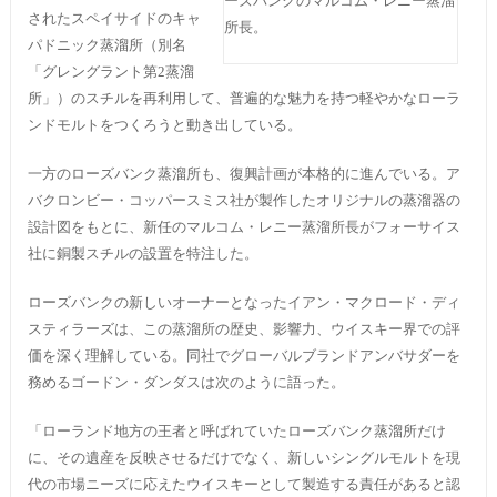
ーズバンクのマルコム・レニー蒸溜
されたスペイサイドのキャ
所長。
パドニック蒸溜所（別名
「グレングラント第2蒸溜
所」）のスチルを再利用して、普遍的な魅力を持つ軽やかなローラ
ンドモルトをつくろうと動き出している。
一方のローズバンク蒸溜所も、復興計画が本格的に進んでいる。ア
バクロンビー・コッパースミス社が製作したオリジナルの蒸溜器の
設計図をもとに、新任のマルコム・レニー蒸溜所長がフォーサイス
社に銅製スチルの設置を特注した。
ローズバンクの新しいオーナーとなったイアン・マクロード・ディ
スティラーズは、この蒸溜所の歴史、影響力、ウイスキー界での評
価を深く理解している。同社でグローバルブランドアンバサダーを
務めるゴードン・ダンダスは次のように語った。
「ローランド地方の王者と呼ばれていたローズバンク蒸溜所だけ
に、その遺産を反映させるだけでなく、新しいシングルモルトを現
代の市場ニーズに応えたウイスキーとして製造する責任があると認