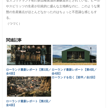
るスコットランド初の多品種蒸溜所兼醸造所とされている。ビール
やスピリッツの生産が伝統的に盛んな土地柄なのに、このような業
態の生産拠点がほとんどなかったのはちょっと不思議な感じもす
る。
（つづく）
関連記事
ローランド最新レポート【第1回／
ローランド最新レポート【第4回／
全4回】
全4回】
ローランドを往く【前半／全2回】
ローランド最新レポート【第2回／
全4回】