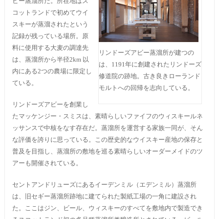
ビー蒸溜所だ。所在地はス
コットランドで初めてウイ
スキーが蒸溜されたという
記録が残っている場所。原
料に使用する大麦の調達先
リンドーズアビー蒸溜所が建つの
は、蒸溜所から半径2km 以
は、1191年に創建されたリンドーズ
内にある2つの農場に限定し
修道院の跡地。古き良きローランド
ている。
モルトへの回帰を志向している。
リンドーズアビーを創業し
たマッケンジー・スミスは、素晴らしいファイフのウィスキールネ
ッサンスで中核をなす存在だ。蒸溜所を運営する家族一同が、そん
な評価を誇りに思っている。この歴史的なウイスキー産地の保存と
普及を目指し、蒸溜所の敷地を巡る素晴らしいオーダーメイドのツ
アーも開催されている。
セントアンドリューズにあるイーデンミル（エデンミル）蒸溜所
は、旧セギー蒸溜所跡地に建てられた製紙工場の一角に建設され
た。ここはジン、ビール、ウィスキーのすべてを敷地内で製造でき