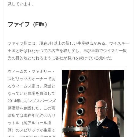
識しています」
ファイフ（Fife）
ファイフ州には、現在5軒以上の新しい生産拠点がある。ウイスキー
王国と呼ばれたかつての名声を取り戻し、再び単独でウイスキー観
光の目的地となれるように各社が努力を続けている最中だ。
ウィームス・ファミリー・
スピリッツのオーナーであ
るウィームス家は、廃墟と
なっていた農場を買収して
2014年にキングスバーンズ
蒸溜所を創設した。この蒸
溜所では現在年間約60万リ
ットル（純アルコール換
算）のスピリッツが生産で