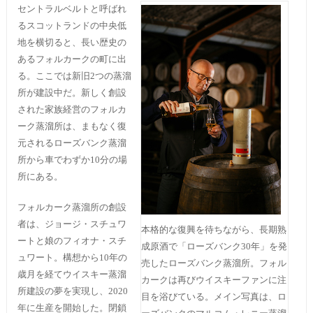
セントラルベルトと呼ばれ
るスコットランドの中央低
地を横切ると、長い歴史の
あるフォルカークの町に出
る。ここでは新旧2つの蒸溜
所が建設中だ。新しく創設
された家族経営のフォルカ
ーク蒸溜所は、まもなく復
元されるローズバンク蒸溜
所から車でわずか10分の場
所にある。
フォルカーク蒸溜所の創設
者は、ジョージ・スチュワ
本格的な復興を待ちながら、長期熟
ートと娘のフィオナ・スチ
成原酒で「ローズバンク30年」を発
ュワート。構想から10年の
売したローズバンク蒸溜所。フォル
歳月を経てウイスキー蒸溜
カークは再びウイスキーファンに注
所建設の夢を実現し、2020
目を浴びている。メイン写真は、ロ
年に生産を開始した。閉鎖