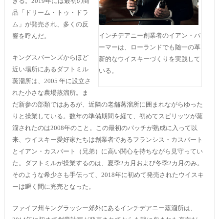
きる。2019年には最初の商
品「ドリーム・トゥ・ドラ
ム」が発売され、多くの反
インチデアニー創業者のイアン・パ
響を呼んだ。
ーマーは、ローランドでも随一の革
キングスバーンズからほど
新的なウイスキーづくりを実践して
近い場所にあるダフトミル
いる。
蒸溜所は、2005 年に設立さ
れた小さな農場蒸溜所。ま
だ新参の部類ではあるが、近隣の老舗蒸溜所に囲まれながらゆった
りと操業している。数年の準備期間を経て、初めてスピリッツが蒸
溜されたのは2008年のこと。この最初のバッチが熟成に入って以
来、ウイスキー愛好家たちは創業者であるフランシス・カスバート
とイアン・カスバート（兄弟）に高い関心を持ちながら見守ってい
た。ダフトミルが操業するのは、夏季2カ月および冬季2カ月のみ。
そのような希少さも手伝って、2018年に初めて発売されたウイスキ
ーは瞬く間に完売となった。
ファイフ州キングラッシー郊外にあるインチデアニー蒸溜所は、