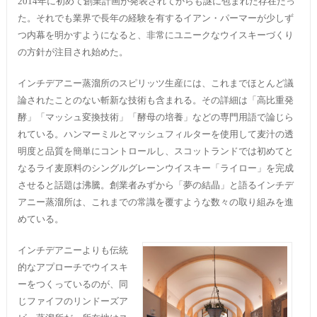
2014年に初めて創業計画が発表されてからも謎に包まれた存在だっ
た。それでも業界で長年の経験を有するイアン・パーマーが少しず
つ内幕を明かすようになると、非常にユニークなウイスキーづくり
の方針が注目され始めた。
インチデアニー蒸溜所のスピリッツ生産には、これまでほとんど議
論されたことのない斬新な技術も含まれる。その詳細は「高比重発
酵」「マッシュ変換技術」「酵母の培養」などの専門用語で論じら
れている。ハンマーミルとマッシュフィルターを使用して麦汁の透
明度と品質を簡単にコントロールし、スコットランドでは初めてと
なるライ麦原料のシングルグレーンウイスキー「ライロー」を完成
させると話題は沸騰。創業者みずから「夢の結晶」と語るインチデ
アニー蒸溜所は、これまでの常識を覆すような数々の取り組みを進
めている。
インチデアニーよりも伝統
的なアプローチでウイスキ
ーをつくっているのが、同
じファイフのリンドーズア