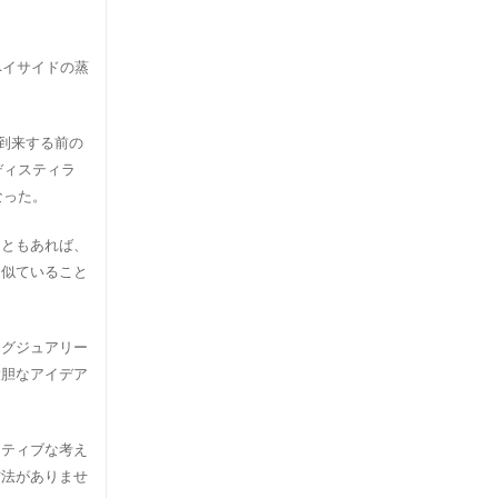
ペイサイドの蒸
到来する前の
ディスティラ
なった。
こともあれば、
も似ていること
ラグジュアリー
大胆なアイデア
イティブな考え
方法がありませ