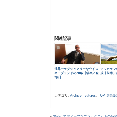
関連記事
世界一ラグジュアリーなウイス
マッカラン
キーブランドの20年【後半／全
成【前半／
2回】
カテゴリ
:
Archive
,
features
,
TOP
,
最新記
«
甘やかでディープなブラックニッカの新