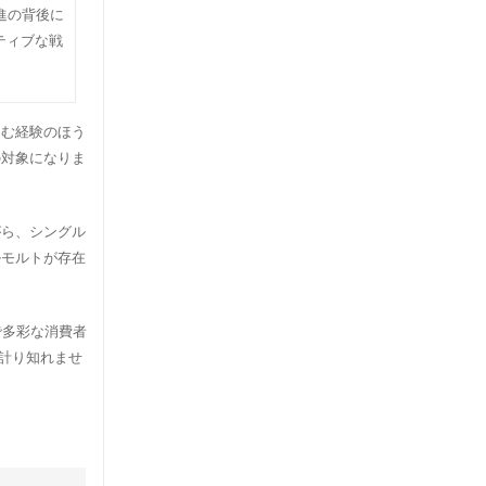
進の背後に
ティブな戦
しむ経験のほう
の対象になりま
がら、シングル
ルモルトが存在
どで多彩な消費者
計り知れませ