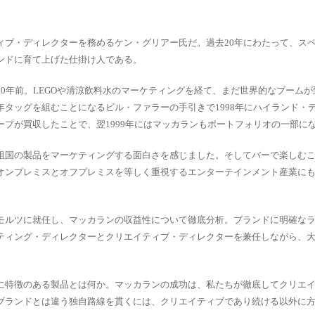
ィブ・ディレクターを務めるケン・グリアー氏だ。過去20年にわたって、ス
ンドに育て上げた仕掛け人である。
0年前。LEGOや清涼飲料水のマーケティングを経て、まだ世界的なブームが
タッグを組むことになるビル・ファラーの手引きで1998年にハイランド・
プが買収したことで、翌1999年にはマッカランもポートフォリオの一部に
祖国の製品をマーケティングする面白さを感じました。そしてバーで楽しむ
オンプレミスとオフプレミスを等しく重視するエンターテインメント産業に
」
モルツに就任し、マッカランの収益性について徹底分析。ブランドに明確な
ティング・ディレクターとクリエイティブ・ディレクターを兼任しながら、
に特徴のある製品とは何か。マッカランの成功は、私たちが徹底してクリエ
ブランドとは違う独自路線を貫くには、クリエイティブであり続ける以外に