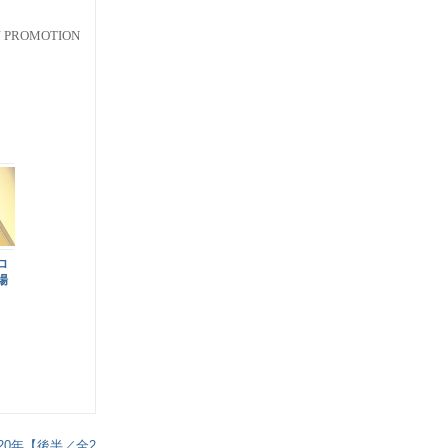
 PROMOTION
ロ
場
0年【後半／全2