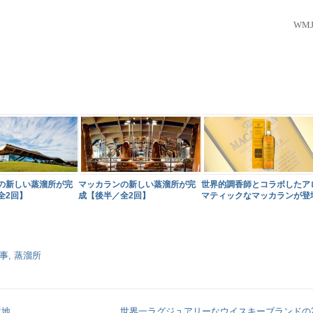
WMJ
の新しい蒸溜所が完
マッカランの新しい蒸溜所が完
世界的調香師とコラボしたア
全2回】
成【後半／全2回】
マティックなマッカランが登
事
,
蒸溜所
境地
世界一ラグジュアリーなウイスキーブランドの2