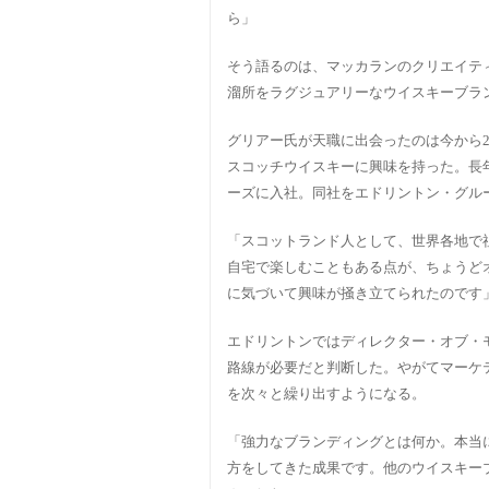
ら」
そう語るのは、マッカランのクリエイテ
溜所をラグジュアリーなウイスキーブラ
グリアー氏が天職に出会ったのは今から2
スコッチウイスキーに興味を持った。長年
ーズに入社。同社をエドリントン・グルー
「スコットランド人として、世界各地で
自宅で楽しむこともある点が、ちょうど
に気づいて興味が掻き立てられたのです
エドリントンではディレクター・オブ・
路線が必要だと判断した。やがてマーケ
を次々と繰り出すようになる。
「強力なブランディングとは何か。本当
方をしてきた成果です。他のウイスキー