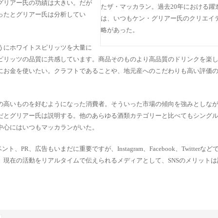
グリアー氏の功績は大きい。だが
たザ・マッカラン。過去20年における躍
ったとグリアー氏は分析してい
は、いつもケン・グリアー氏のクリエイ
略があった。
うにホワイトスピリッツを大量に
ピリッツの品質に共感しています。商品そのものより高品質のドリンクを楽
にお金を使いたい。クラフトであることや、地元産へのこだわりも高い評価
の高いものを好むようになった消費者。そういった市場の傾向を強みとしな
だとグリアー氏は説明する。他のあらゆる酒類カテゴリーと比べてもシング
中心にはいつもマッカランがいた。
PR、広告もいまだに重要ですが、Instagram、Facebook、Twitterな
。現在の活動をリアルタイムで伝えられるメディアとして、SNSのメリットは