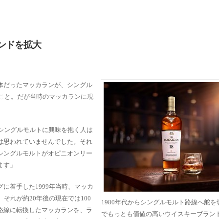
ンドを拡大
体だったマッカランが、シングル
のこと。だが当時のマッカランに現
、シングルモルトに興味を抱く人は
は思われていませんでした。それ
シングルモルトがオピニオンリー
ます」
に着手した1999年当時、マッカ
それが約20年後の現在では100
1980年代からシングルモルト路線へ舵を
路線に転換したマッカランを、ラ
でもっとも価値の高いウイスキーブラン