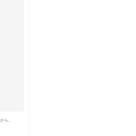
ら
から。