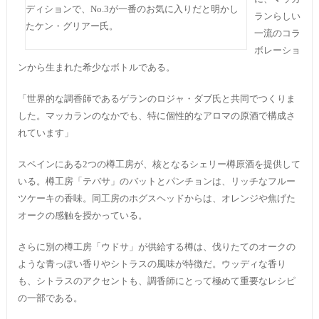
ディションで、No.3が一番のお気に入りだと明かし
ランらしい
たケン・グリアー氏。
一流のコラ
ボレーショ
ンから生まれた希少なボトルである。
「世界的な調香師であるゲランのロジャ・ダブ氏と共同でつくりま
した。マッカランのなかでも、特に個性的なアロマの原酒で構成さ
れています」
スペインにある2つの樽工房が、核となるシェリー樽原酒を提供して
いる。樽工房「テバサ」のバットとパンチョンは、リッチなフルー
ツケーキの香味。同工房のホグスヘッドからは、オレンジや焦げた
オークの感触を授かっている。
さらに別の樽工房「ウドサ」が供給する樽は、伐りたてのオークの
ような青っぽい香りやシトラスの風味が特徴だ。ウッディな香り
も、シトラスのアクセントも、調香師にとって極めて重要なレシピ
の一部である。