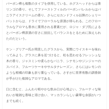
バーボン樽も複数のタイプを併用している。ホグスヘッドからは青
リンゴの香り。そしてファーストフィルのバーボンバレルからはバ
ニラアイスクリームの香り。さらにセカンドフィル以降のシェリー
バットからは、ドライでフローラルな原酒が得られる。このフロー
ラルなアロマも香水に重用される要素だが、ロジャ・ダブ氏による
とバーボン樽原酒の甘さに拮抗してバランスをとるために加えられ
たのだという。
ケン・グリアー氏が用意したグラスから、実際にウイスキーを味わ
ってみよう。グラスに鼻を近づけると、松を思わせるフレッシュな
木の香り。ジャスミンや柔らかなバニラ、シナモンやジンジャーの
スパイス、フルーツケーキやサルタナレーズン、さらにはレモンの
ような柑橘の印象も折り重なっている。さすがに世界有数の調香師
が手がけた複雑なアロマである。
口に含むと、ふんわり軽やかな飲み口が心地よい。フルーティな味
わいが複雑な香味と溶け合い、マッカランらしい豪華な余韻がいつ
までも続く。