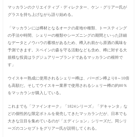
マッカランのクリエイティブ・ディレクター、ケン・グリアー氏が
グラスを持ち上げながら語り始める。
「マッカランには樽材となるオークの産地や種類、トースティング
の手法や時間、シェリーの種類やシーズニングの期間といった詳細
なデータとノウハウの蓄積があるため、樽入れ前から原酒の風味を
予測できます。スペインの森を守る活動なども含め、樽に対する大
規模な投資はラグジュアリーブランドであるマッカランの根幹で
す」
ウイスキー熟成に使用されるシェリー樽は、バーボン樽より8～10倍
も高額だ。そしてウイスキー業界で使用されるシェリー樽の約80％
をマッカランが購入している。
これまでも「ファインオーク」「1824シリーズ」「デキャンタ」な
どの個性的な限定ボトルを発売してきたマッカランだが、日本でも
大きな注目を集めているのが「エディション」シリーズだ。同シリ
ーズのコンセプトをグリアー氏が説明してくれる。