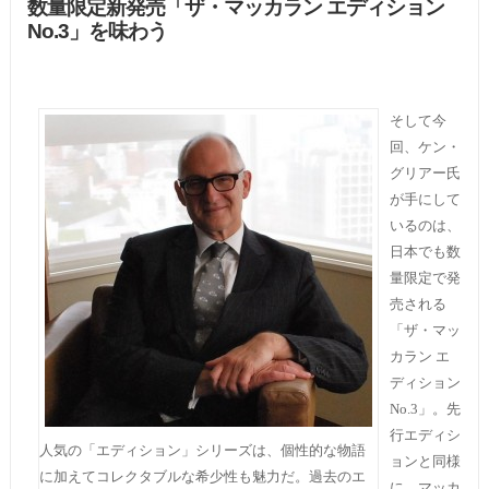
数量限定新発売「ザ・マッカラン エディション
No.3」を味わう
そして今
回、ケン・
グリアー氏
が手にして
いるのは、
日本でも数
量限定で発
売される
「ザ・マッ
カラン エ
ディション
No.3」。先
行エディシ
人気の「エディション」シリーズは、個性的な物語
ョンと同様
に加えてコレクタブルな希少性も魅力だ。過去のエ
に、マッカ