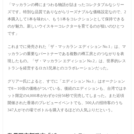
「マッカランの樽にまつわる物語が詰まったコレクタブルなシリー
ズです。特別な品質でありながらリーズナブルな価格設定なので、2
本購入して1本を味わい、もう1本をコレクションとして保持できる
のが魅力。新しいウイスキーコレクターを育てるのが狙いのひとつ
です」
これまでに発売された「ザ・マッカラン エディション No.1」は、マ
ッカランの重要なパートナーである複数の樽工房とのつながりを表
現したもの。「ザ・マッカラン エディション No.2」は、世界的レス
トランを経営するロカ3兄弟とのコラボレーションだった。
グリアー氏によると、すでに「エディション No.1」はオークション
で8～10倍の価格がついている。後続のエディションも、台湾ではネ
ット限定の4,000本がわずか2分56秒で完売してしまった。また近頃
開催された香港のプレビューイベントでも、500人の招待客のうち
347人がその場でボトルを購入するほどの人気ぶりだという。