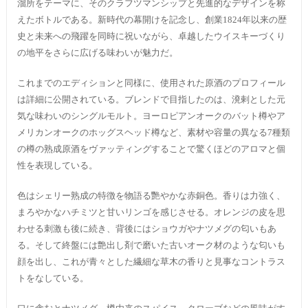
溜所をテーマに、そのクラフツマンシップと先進的なデザインを称
えたボトルである。新時代の幕開けを記念し、創業1824年以来の歴
史と未来への飛躍を同時に祝いながら、卓越したウイスキーづくり
の地平をさらに広げる味わいが魅力だ。
これまでのエディションと同様に、使用された原酒のプロフィール
は詳細に公開されている。ブレンドで目指したのは、溌剌とした元
気な味わいのシングルモルト。ヨーロピアンオークのバット樽やア
メリカンオークのホッグスヘッド樽など、素材や容量の異なる7種類
の樽の熟成原酒をヴァッティングすることで驚くほどのアロマと個
性を表現している。
色はシェリー熟成の特徴を物語る艷やかな赤銅色。香りは力強く、
まろやかなハチミツと甘いリンゴを感じさせる。オレンジの皮を思
わせる刺激も後に続き、背後にはショウガやナツメグの匂いもあ
る。そして終盤には艶出し剤で磨いた古いオーク材のような匂いも
顔を出し、これが青々とした繊細な草木の香りと見事なコントラス
トをなしている。