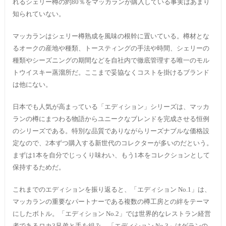
れるシェリー樽の約80％をマッカランが購入している事実はあまり
知られていない。
マッカランはシェリー樽熟成を風味の根幹に置いている。樽材とな
るオークの産地や種類、トースティングの手法や時間、シェリーの
種類やシーズニングの期間などを自社内で徹底管理する唯一のモル
トウイスキー蒸溜所だ。ここまで妥協なくコストを掛けるブランド
は他にない。
日本でも人気が高まっている「エディション」シリーズは、マッカ
ランの樽にまつわる物語からユニークなブレンドを完成させる恒例
のシリーズである。特別な品質でありながらリーズナブルな価格設
定なので、2本ずつ購入する新世代のコレクターが多いのだという。
まずは1本を自分でじっくり味わい、もう1本をコレクションとして
保持するためだ。
これまでのエディションを振り返ると、「エディション No.1」は、
マッカランの重要なパートナーである複数の樽工房との絆をテーマ
にしたボトル。「エディション No.2」では世界的なレストラン経営
者であるロカ3兄弟と手を組み、「エディション No.3」はゲランの