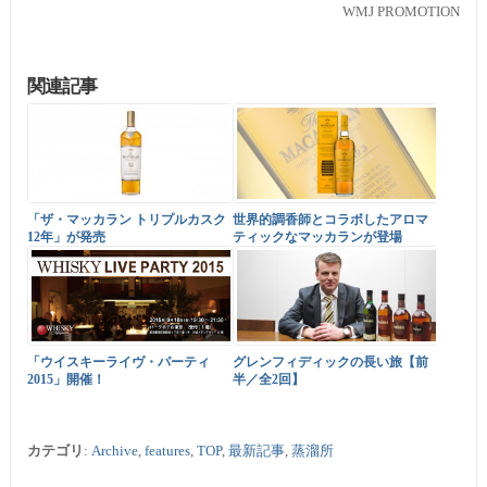
WMJ PROMOTION
関連記事
「ザ・マッカラン トリプルカスク
世界的調香師とコラボしたアロマ
12年」が発売
ティックなマッカランが登場
「ウイスキーライヴ・パーティ
グレンフィディックの長い旅【前
2015」開催！
半／全2回】
カテゴリ
:
Archive
,
features
,
TOP
,
最新記事
,
蒸溜所