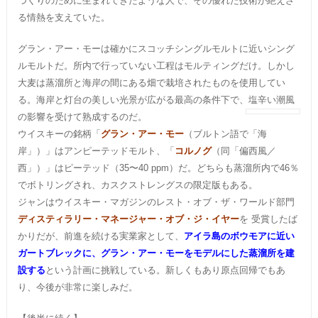
づくりのために生まれてきたような人で、その優れた技術が絶えざ
る情熱を支えていた。
グラン・アー・モーは確かにスコッチシングルモルトに近いシング
ルモルトだ。所内で行っていない工程はモルティングだけ。しかし
大麦は蒸溜所と海岸の間にある畑で栽培されたものを使用してい
る。海岸と灯台の美しい光景が広がる最高の条件下で、塩辛い潮風
の影響を受けて熟成するのだ。
ウイスキーの銘柄「
グラン・アー・モー
（ブルトン語で「海
岸」）」はアンピーテッドモルト、「
コルノグ
（同「偏西風／
西」）」はピーテッド（35〜40 ppm）だ。どちらも蒸溜所内で46％
でボトリングされ、カスクストレングスの限定版もある。
ジャンはウイスキー・マガジンのレスト・オブ・ザ・ワールド部門
ディスティラリー・マネージャー・オブ・ジ・イヤー
を 受賞したば
かりだが、前進を続ける実業家として、
アイラ島のボウモアに近い
ガートブレックに、グラン・アー・モーをモデルにした蒸溜所を建
設する
という計画に挑戦している。新しくもあり原点回帰でもあ
り、今後が非常に楽しみだ。