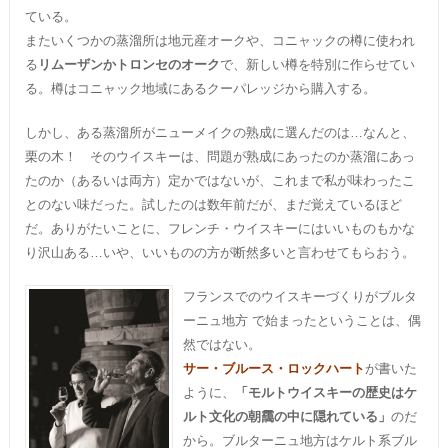
ている。
またいくつかの蒸溜所は地元産オークや、コニャックの樽に使われ
る
リムーザンかトロンセのオーク
で、新しい樽を特別に作らせてい
る。樽はコニャック地域にあるクーパレッジから購入する。
しかし、ある蒸溜所がニューメイクの熟成に選んだのは…なんと、
栗の木！ そのウイスキーは、問題が熟成にあったのか蒸溜にあっ
たのか（あるいは両方）定かではないが、これまで私が味わったこ
とのない味だった。試したのは数年前だが、まだ覚えているほど
だ。ありがたいことに、フレンチ・ウイスキーにはいいものもかな
り沢山ある…いや、いいものの方が断然多いと言わせてもらおう。
フランスでのウイスキーづくりがブルタ
ーニュ地方 で始まったということは、偶
然ではない。
サー・ブルース・ロックハート
が書いた
ように、
「モルトウイスキーの歴史はケ
ルト文化の朝靄の中に隠れている」
のだ
から。ブルターニュ地方はケルト系ブル