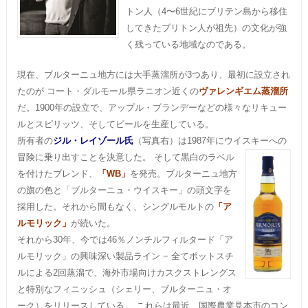
トン人（4〜6世紀にブリテン島から移住
してきたブリトン人が祖先）の文化が強
く残っている地域なのである。
現在、ブルターニュ地方には大手蒸溜所が3つあり、最初に設立され
たのが コート・ダルモール県ラニオン近くの
ヴァレンギエム蒸溜所
だ。1900年の設立で、アップル・ブランデーなどの様々なリキュー
ルとスピリッツ、そしてビールを生産している。
所有者の
ジル・レイゾール氏
（写真右）は1987年にウイスキーへの
冒険に乗り出すことを決意した。
そして黒白のラベル
を付けたブレンド、
「WB」
を発売。ブルターニュ地方
の旗の色と「ブルターニュ・ウイスキー」の頭文字を
採用した。それから間もなく、シングルモルトの
「ア
ルモリック」
が続いた。
それから30年、今では46％ノンチルフィルタード「ア
ルモリック」の興味深い製品ライン − 全てポットスチ
ルによる2回蒸溜で、海外市場向けカスクストレングス
と特別なフィニッシュ（シェリー、ブルターニュ・オ
ーク）をリリースしている。 これらは最近、国際農業見本市のコン