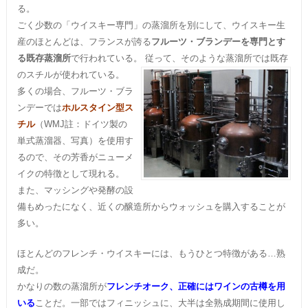
る。
ごく少数の「ウイスキー専門」の蒸溜所を別にして、ウイスキー生
産のほとんどは、フランスが誇る
フルーツ・ブランデーを専門とす
る既存蒸溜所
で行われている。
従って、そのような蒸溜所では既存
のスチルが使われている。
多くの場合、フルーツ・ブラ
ンデーでは
ホルスタイン型ス
チル
（WMJ註：ドイツ製の
単式蒸溜器、写真）を使用す
るので、その芳香がニューメ
イクの特徴として現れる。
また、マッシングや発酵の設
備もめったになく、近くの醸造所からウォッシュを購入することが
多い。
ほとんどのフレンチ・ウイスキーには、もうひとつ特徴がある…熟
成だ。
かなりの数の蒸溜所が
フレンチオーク、正確にはワインの古樽を用
いる
ことだ。一部ではフィニッシュに、大半は全熟成期間に使用し