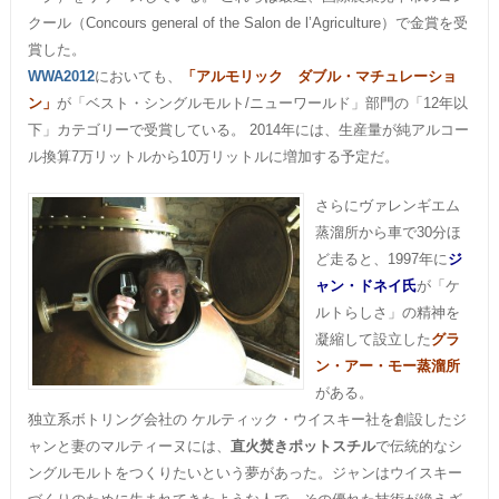
クール（Concours general of the Salon de l’Agriculture）で金賞を受
賞した。
WWA2012
においても、
「アルモリック ダブル・マチュレーショ
ン」
が「ベスト・シングルモルト/ニューワールド」部門の「12年以
下」カテゴリーで受賞している。 2014年には、生産量が純アルコー
ル換算7万リットルから10万リットルに増加する予定だ。
さらにヴァレンギエム
蒸溜所から車で30分ほ
ど走ると、1997年に
ジ
ャン・ドネイ氏
が「ケ
ルトらしさ」の精神を
凝縮して設立した
グラ
ン・アー・モー蒸溜所
がある。
独立系ボトリング会社の ケルティック・ウイスキー社を創設したジ
ャンと妻のマルティーヌには、
直火焚きポットスチル
で伝統的なシ
ングルモルトをつくりたいという夢があった。ジャンはウイスキー