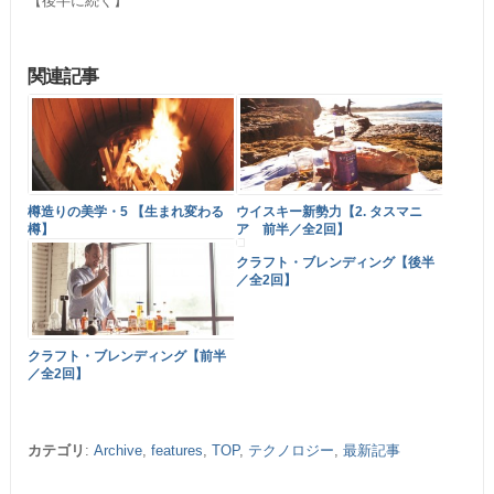
【後半に続く】
関連記事
樽造りの美学・5 【生まれ変わる
ウイスキー新勢力【2. タスマニ
樽】
ア 前半／全2回】
クラフト・ブレンディング【後半
／全2回】
クラフト・ブレンディング【前半
／全2回】
カテゴリ
:
Archive
,
features
,
TOP
,
テクノロジー
,
最新記事