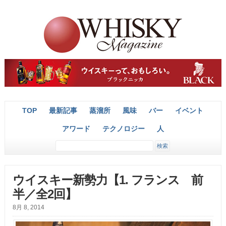
TOP
最新記事
蒸溜所
風味
バー
イベント
アワード
テクノロジー
人
ウイスキー新勢力【1. フランス 前
半／全2回】
8月 8, 2014