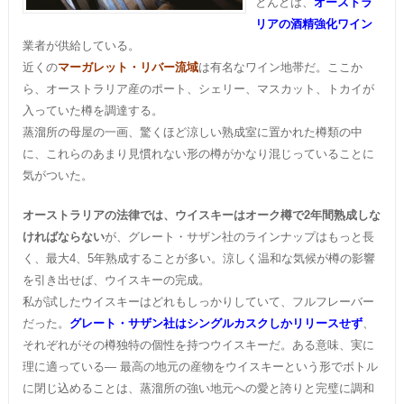
とんどは、
オーストラ
リアの酒精強化ワイン
業者が供給している。
近くの
マーガレット・リバー流域
は有名なワイン地帯だ。ここか
ら、オーストラリア産のポート、シェリー、マスカット、トカイが
入っていた樽を調達する。
蒸溜所の母屋の一画、驚くほど涼しい熟成室に置かれた樽類の中
に、これらのあまり見慣れない形の樽がかなり混じっていることに
気がついた。
オーストラリアの法律では、ウイスキーはオーク樽で2年間熟成しな
ければならない
が、グレート・サザン社のラインナップはもっと長
く、最大4、5年熟成することが多い。涼しく温和な気候が樽の影響
を引き出せば、ウイスキーの完成。
私が試したウイスキーはどれもしっかりしていて、フルフレーバー
だった。
グレート・サザン社はシングルカスクしかリリースせず
、
それぞれがその樽独特の個性を持つウイスキーだ。ある意味、実に
理に適っている― 最高の地元の産物をウイスキーという形でボトル
に閉じ込めることは、蒸溜所の強い地元への愛と誇りと完璧に調和