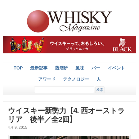
TOP
最新記事
蒸溜所
風味
バー
イベント
アワード
テクノロジー
人
ウイスキー新勢力【4. 西オーストラ
リア 後半／全2回】
4月 9, 2015