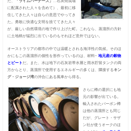
た、
「ライムバーナーズ」
…石灰焼成場
に配属された人々を含めて）、最初に移
住してきた人々は自らの意思でやってき
た。勇敢に快適な文明を捨ててきた人々
が、厳しい自然環境の地で作り上げた町。これなら、蒸溜所の方針
に土地柄が猛烈に出ているのもそれほど意外ではない。
オーストラリアの都市の中では温暖とされる海洋性の気候。そのほ
かにもこの蒸溜所の個性を形作っているのは、材料−
地元産の穀物
とピート
だ。また、水は地下の石灰岩帯水層と雨水貯留タンクの両
方からとり、蒸溜所で使用するエネルギーの多くは、隣接する
キン
グ・ジョージ湾
の沖合にある風車から得る。
さらに樽の選択にも地
元の影響が出ている。
輸入されたバーボン樽
は他の蒸溜所とも同じ
だが、グレート・サザ
ン社が使うオークのほ