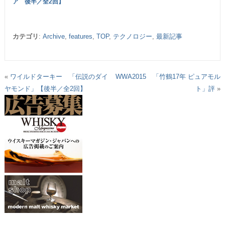
ア 後半／全2回】
カテゴリ
:
Archive
,
features
,
TOP
,
テクノロジー
,
最新記事
«
ワイルドターキー 「伝説のダイ
WWA2015 「竹鶴17年 ピュアモル
ヤモンド」【後半／全2回】
ト」評
»