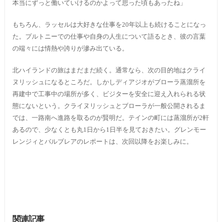
本当にずっと働いていけるのかよって思った頃もあったね」
もちろん、ラッセルは大好きな仕事を20年以上も続けることになっ
た。プルトニーでの仕事や自身の人生について語るとき、彼の言葉
の端々には情熱や誇りが滲み出ている。
北ハイランドの旅はまだまだ続く。通常なら、次の目的地はクライ
ヌリッシュになるところだ。しかしディアジオがブローラ蒸溜所を
再建中で工事中の場所が多く、ビジターを安全に迎え入れられる状
態にないという。クライヌリッシュとブローラが一般公開されるま
では、一路南へ進路を取るのが賢明だ。テインの町には蒸溜所が2軒
あるので、少なくとも丸1日から1日半を見ておきたい。グレンモー
レンジィとバルブレアのレポートは、次回以降をお楽しみに。
関連記事