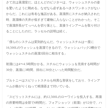
さて次は蒸溜室だ。ほとんどのビジターは、ウォッシュスチルの姿
を驚いたように眺める。なぜなら必ずあるべきスワンネックがない
からだ。これには有名な逸話がある。蒸溜所にスチルが納入された
時、蒸溜棟の天井が低すぎて建物に入らないことがわかった。そこ
で蒸溜所長がてっぺんを切り落とし、直接ラインアームを取り付け
ることにしたのだ。ラッセルの説明は続く。
「僕らのシステムは変則的なんだ。ウォッシュスチルは一度に
16,500Lのウォッシュを蒸溜できるので、ウォッシュバック2槽分で
ウォッシュスチルの蒸溜3回分に相当する」
初溜には4〜4.5時間かかる。スチルにウォッシュを充填する時間が
30分、蒸溜に3時間、排出に30分といった時間配分だ。
プルトニーはスピリットスチルも特異な形状をしており、ラインア
ームが曲がりくねって精溜器まで付いている。
「スピリットスチルには、約12,500Lのローワインを投入する。再溜
の所要時間は全部で6時間だ。フォアショッツ（前溜）が12分で、ハ