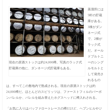
蒸溜所には
5軒の貯蔵
庫がある。
3棟がダン
ネージ式
で、2棟が
ラック式
だ。オール
ドプルトニ
現在の原酒ストックは約24,000樽。写真のラック式
ーのシング
貯蔵庫の他に、ダンネージ式貯蔵庫もある。
ルモルトと
して発売さ
れるもの
は、すべてこの敷地内で熟成される。現在の原酒ストックは約
24,000樽だ。ほとんどのスピリッツは、ファーストフィルのバーボ
ンバレルか、バレルを組み替えたホグスヘッドに樽入れされる。
「お気に入りはバッファロートレースの樽だけど、ヘブンヒルやジ