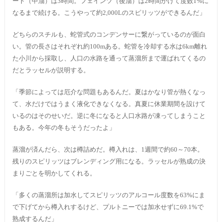
ート（中溜）は3時間。フェインツ（後溜）は2時間かけて度数1%に
なるまで続ける。こうやって約2,000Lのスピリッツができるんだ」
どちらのスチルも、蛇管式のコンデンサーに繋がっているのが面白
い。管の長さはそれぞれ約100mある。蛇管を冷却する水は6km離れ
た小川から採取し、人口の水路を通って蒸溜所まで運ばれてくるの
だとラッセルが説明する。
「季節によっては厄介な問題もあるんだ。夏はかなり管が熱くなっ
て、水だけではうまく液化できなくなる。真夏に休業期間を設けて
いるのはそのせいだ。逆に冬になると人口水路が凍ってしまうこと
もある。今年の冬もそうだったよ」
蒸溜が済んだら、次は樽詰めだ。樽入れは、1週間で約60～70本。
残りのスピリッツはブレンディング用になる。ラッセルが熟成の決
まりごとを明かしてくれる。
「多くの蒸溜所は加水してスピリッツのアルコール度数を63%にま
で下げてから樽入れするけど、プルトニーでは加水せずに69.1%で
熟成するんだ」