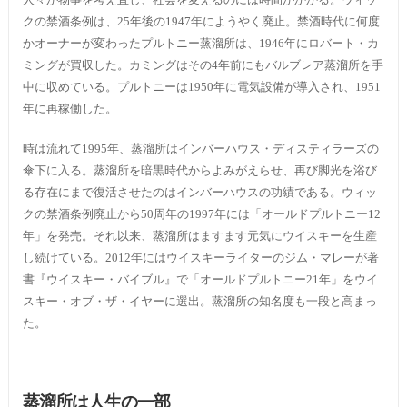
クの禁酒条例は、25年後の1947年にようやく廃止。禁酒時代に何度
かオーナーが変わったプルトニー蒸溜所は、1946年にロバート・カ
ミングが買収した。カミングはその4年前にもバルブレア蒸溜所を手
中に収めている。プルトニーは1950年に電気設備が導入され、1951
年に再稼働した。
時は流れて1995年、蒸溜所はインバーハウス・ディスティラーズの
傘下に入る。蒸溜所を暗黒時代からよみがえらせ、再び脚光を浴び
る存在にまで復活させたのはインバーハウスの功績である。ウィッ
クの禁酒条例廃止から50周年の1997年には「オールドプルトニー12
年」を発売。それ以来、蒸溜所はますます元気にウイスキーを生産
し続けている。2012年にはウイスキーライターのジム・マレーが著
書『ウイスキー・バイブル』で「オールドプルトニー21年」をウイ
スキー・オブ・ザ・イヤーに選出。蒸溜所の知名度も一段と高まっ
た。
蒸溜所は人生の一部