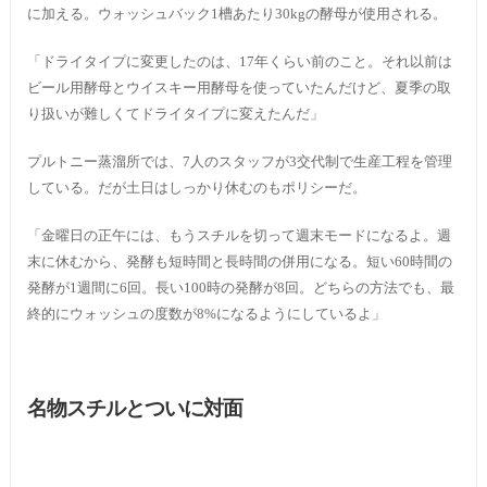
に加える。ウォッシュバック1槽あたり30kgの酵母が使用される。
「ドライタイプに変更したのは、17年くらい前のこと。それ以前は
ビール用酵母とウイスキー用酵母を使っていたんだけど、夏季の取
り扱いが難しくてドライタイプに変えたんだ」
プルトニー蒸溜所では、7人のスタッフが3交代制で生産工程を管理
している。だが土日はしっかり休むのもポリシーだ。
「金曜日の正午には、もうスチルを切って週末モードになるよ。週
末に休むから、発酵も短時間と長時間の併用になる。短い60時間の
発酵が1週間に6回。長い100時の発酵が8回。どちらの方法でも、最
終的にウォッシュの度数が8%になるようにしているよ」
名物スチルとついに対面