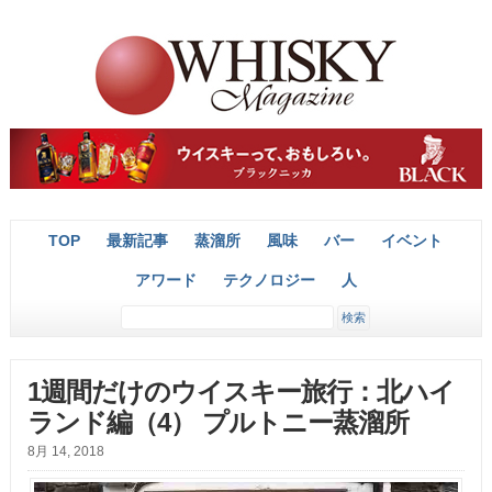
TOP
最新記事
蒸溜所
風味
バー
イベント
アワード
テクノロジー
人
1週間だけのウイスキー旅行：北ハイ
ランド編（4） プルトニー蒸溜所
8月 14, 2018