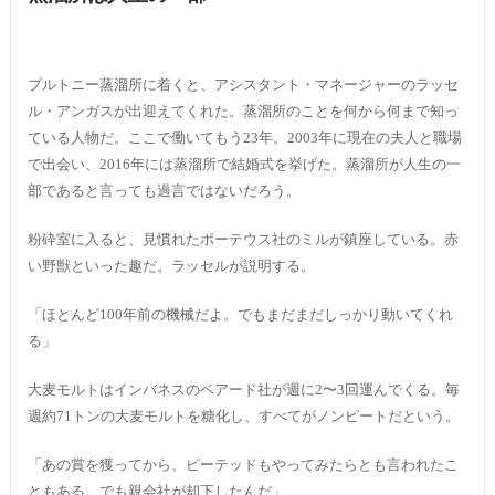
プルトニー蒸溜所に着くと、アシスタント・マネージャーのラッセ
ル・アンガスが出迎えてくれた。蒸溜所のことを何から何まで知っ
ている人物だ。ここで働いてもう23年。2003年に現在の夫人と職場
で出会い、2016年には蒸溜所で結婚式を挙げた。蒸溜所が人生の一
部であると言っても過言ではないだろう。
粉砕室に入ると、見慣れたポーテウス社のミルが鎮座している。赤
い野獣といった趣だ。ラッセルが説明する。
「ほとんど100年前の機械だよ。でもまだまだしっかり動いてくれ
る」
大麦モルトはインバネスのベアード社が週に2〜3回運んでくる。毎
週約71トンの大麦モルトを糖化し、すべてがノンピートだという。
「あの賞を獲ってから、ピーテッドもやってみたらとも言われたこ
ともある。でも親会社が却下したんだ」