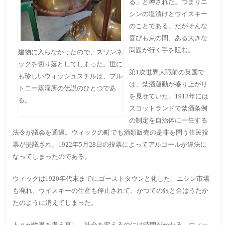
る」と噂された。つまりニ
シンの塩漬けとウイスキー
のことである。だがそんな
喜びも束の間、ある大きな
問題が行く手を阻む。
建物に入らなかったので、スワンネ
ックを切り落としてしまった。世に
第1次世界大戦前の英国で
も珍しいウォッシュスチルは、プル
は、禁酒運動が盛り上がり
トニー蒸溜所の伝説のひとつであ
を見せていた。1913年には
る。
スコットランドで禁酒条例
の制定を自治体に一任する
法令が議会を通過。ウィックの町でも酒類販売の是非を問う住民投
票が提議され、1922年5月28日の投票によってアルコールが違法に
なってしまったのである。
ウィックは1920年代末までにゴーストタウンと化した。ニシン市場
も廃れ、ウイスキーの生産も停止されて、かつての銀と金はうたか
たのように消えてしまった。
人々が物事を考え直し、社会を変えるのには時間がかかる。ウィッ