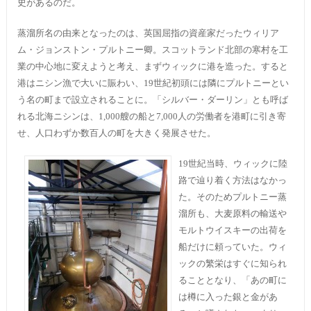
史があるのだ。
蒸溜所名の由来となったのは、英国屈指の資産家だったウィリア
ム・ジョンストン・プルトニー卿。スコットランド北部の寒村を工
業の中心地に変えようと考え、まずウィックに港を造った。すると
港はニシン漁で大いに賑わい、19世紀初頭には隣にプルトニーとい
う名の町まで設立されることに。「シルバー・ダーリン」とも呼ば
れる北海ニシンは、1,000艘の船と7,000人の労働者を港町に引き寄
せ、人口わずか数百人の町を大きく発展させた。
19世紀当時、ウィックに陸
路で辿り着く方法はなかっ
た。そのためプルトニー蒸
溜所も、大麦原料の輸送や
モルトウイスキーの出荷を
船だけに頼っていた。ウィ
ックの繁栄はすぐに知られ
ることとなり、「あの町に
は樽に入った銀と金があ