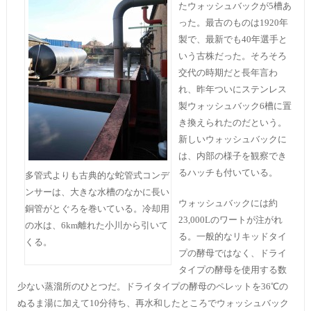
たウォッシュバックが5槽あ
った。最古のものは1920年
製で、最新でも40年選手と
いう古株だった。そろそろ
交代の時期だと長年言わ
れ、昨年ついにステンレス
製ウォッシュバック6槽に置
き換えられたのだという。
新しいウォッシュバックに
は、内部の様子を観察でき
るハッチも付いている。
多管式よりも古典的な蛇管式コンデ
ンサーは、大きな水槽のなかに長い
ウォッシュバックには約
銅管がとぐろを巻いている。冷却用
23,000Lのワートが注がれ
の水は、6km離れた小川から引いて
る。一般的なリキッドタイ
くる。
プの酵母ではなく、ドライ
タイプの酵母を使用する数
少ない蒸溜所のひとつだ。ドライタイプの酵母のペレットを36℃の
ぬるま湯に加えて10分待ち、再水和したところでウォッシュバック