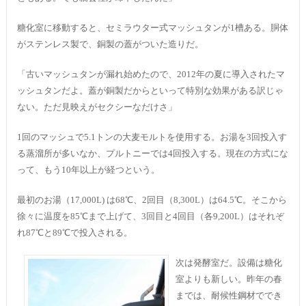
糖化室に移動すると、セミラウター式マッシュタンが1槽ある。胴体
がステンレス製で、銅製の蓋がついた造りだ。
「古いマッシュタンが漏れ始めたので、2012年の夏に導入されたマ
ッシュタンだよ。蓋が銅製だからといって特別な効果がある訳じゃ
ない。ただ見映えがセクシーなだけさ」
1回のマッシュで5.1トンの大麦モルトを使用する。お湯を3回投入す
る蒸溜所が多いなか、プルトニーでは4回投入する。現在の方式にな
って、もう10年以上が経つという。
最初のお湯（17,000L) は68℃、2回目（8,300L）は64.5℃。そこから
徐々に温度を85℃まで上げて、3回目と4回目（各9,200L）はそれぞ
れ87℃と89℃で投入される。
次は発酵室だ。設備は糖化
室よりも新しい。昨年の春
までは、耐候性鋼材ででき