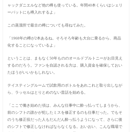
ャックダニエルなど他の樽も使っている。年間40本くらいはシェリ
ーバットにも樽入れするよ」
この蒸溜所で最古の樽についても尋ねてみた。
「1968年の樽が2本あるね。そろそろ年齢も大台に乗るから、商品
化することになっているよ」
ということは、まもなく50年もののオールドプルトニーがお目見え
するのだろう。ファンを自認される方は、購入資金を確保しておい
たほうがいいかもしれない。
テイスティングルームで試飲用のボトルをあれこれと取り出しなが
ら、ラッセルはとりとめのない昔話を始める。
「ここで働き始めた頃は、みんな仕事中に酔っ払ってしまうから、
前のシフトの誰かが犯したミスを修正するのも仕事だった。でもそ
のうち修正役だった人もだんだん酔っ払うようになって、さらに後
のシフトで修正しなければならなくなる。おいおい、こんな職場で