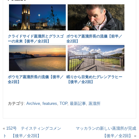
クライドサイド蒸溜所とグラスゴ
ボウモア蒸溜所長の流儀【前半／
ーの未来【後半／全2回】
全2回】
ボウモア蒸溜所長の流儀【後半／
眠りから目覚めたグレンアラヒー
全2回】
【後半／全2回】
カテゴリ
:
Archive
,
features
,
TOP
,
最新記事
,
蒸溜所
«
152号 テイスティングコメン
マッカランの新しい蒸溜所が完成
ト 【後半／全2回】
【後半／全2回】
»