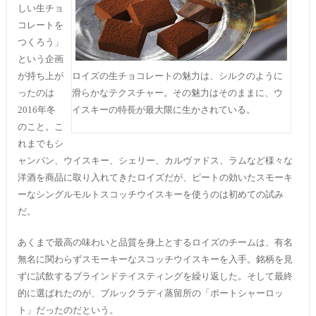
しい生チョ
コレートを
つくろう」
という企画
が持ち上が
ロイズの生チョコレートの魅力は、シルクのように
ったのは
滑らかなテクスチャー。その魅力はそのままに、ウ
2016年冬
イスキーの特長が最大限に生かされている。
のこと。こ
れまでもシ
ャンパン、ウイスキー、シェリー、カルヴァドス、ラムなど様々な
洋酒を商品に取り入れてきたロイズだが、ピートの効いたスモーキ
ーなシングルモルトスコッチウイスキーを使うのは初めての試み
だ。
あくまで最高の味わいと品質を身上とするロイズのチームは、有名
無名に関わらずスモーキーなスコッチウイスキーを入手。銘柄を見
ずに試飲するブラインドテイスティングを繰り返した。そして最終
的に選ばれたのが、ブルックラディ蒸留所の「ポートシャーロッ
ト」だったのだという。