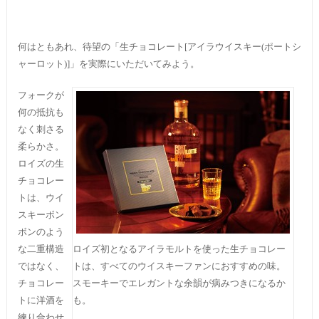
何はともあれ、待望の「生チョコレート[アイラウイスキー(ポートシ
ャーロット)]」を実際にいただいてみよう。
フォークが
何の抵抗も
なく刺さる
柔らかさ。
ロイズの生
チョコレー
トは、ウイ
スキーボン
ボンのよう
な二重構造
ロイズ初となるアイラモルトを使った生チョコレー
ではなく、
トは、すべてのウイスキーファンにおすすめの味。
チョコレー
スモーキーでエレガントな余韻が病みつきになるか
トに洋酒を
も。
練り合わせ