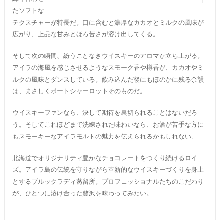
たソフトな
テクスチャーが特長だ。口に含むと濃厚なカカオとミルクの風味が
広がり、上品な甘みとほろ苦さが溶け出してくる。
そして次の瞬間、紛うことなきウイスキーのアロマが立ち上がる。
アイラの海風を感じさせるようなスモーク香や樽香が、カカオやミ
ルクの風味とダンスしている。飲み込んだ後にもほのかに残る余韻
は、まさしくポートシャーロットそのものだ。
ウイスキーファンなら、決して期待を裏切られることはないだろ
う。そしてこれほどまで洗練された味わいなら、お酒が苦手な方に
もスモーキーなアイラモルトの魅力を伝えられるかもしれない。
北海道でオリジナリティ豊かなチョコレートをつくり続けるロイ
ズ。アイラ島の伝統を守りながら革新的なウイスキーづくりを身上
とするブルックラディ蒸留所。プロフェッショナルたちのこだわり
が、ひとつに溶け合った贅沢を味わってみたい。