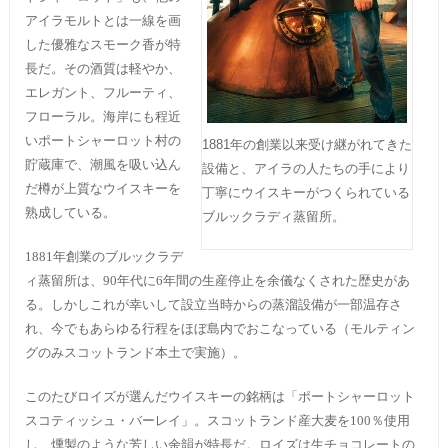
アイラモルトとは一線を画
した優雅なスモーク香が特
長だ。その酒質は軽やか、
エレガント、フルーティ、
フローラル。海岸にも程近
いポートシャーロット村の
1881年の創業以来受け継がれてきた
貯蔵庫で、潮風を吸い込ん
設備と、アイラの人たちの手により
だ樽が上質なウイスキーを
丁寧にウイスキーがつくられている
熟成している。
ブルックラディ蒸留所。
1881年創業のブルックラデ
ィ蒸留所は、90年代に6年間の生産停止を余儀なくされた歴史があ
る。しかしこれが幸いして設立当時からの蒸溜設備が一部温存さ
れ、今でもあらゆる行程をほぼ島内でおこなっている（モルティン
グのみスコットランド本土で実施）。
このたびロイズが選んだウイスキーの銘柄は「ポートシャーロット
スコティッシュ・バーレイ」。スコットランド産大麦を100％使用
し、燻製のような芳しい余韻が特長だ。ロイズは生チョコレートの