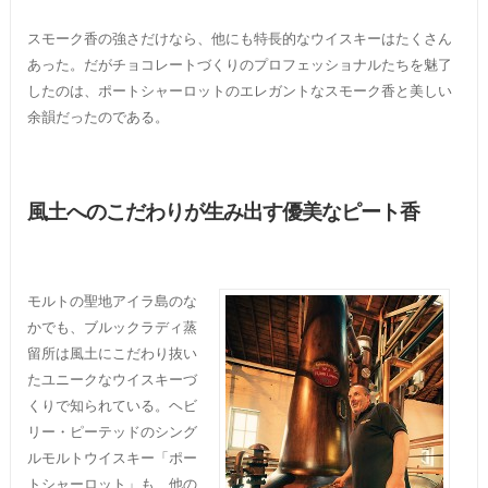
スモーク香の強さだけなら、他にも特長的なウイスキーはたくさん
あった。だがチョコレートづくりのプロフェッショナルたちを魅了
したのは、ポートシャーロットのエレガントなスモーク香と美しい
余韻だったのである。
風土へのこだわりが生み出す優美なピート香
モルトの聖地アイラ島のな
かでも、ブルックラディ蒸
留所は風土にこだわり抜い
たユニークなウイスキーづ
くりで知られている。ヘビ
リー・ピーテッドのシング
ルモルトウイスキー「ポー
トシャーロット」も、他の