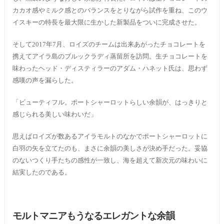
カカオ感やミルク感とのバランスをとりながら試作を重ね、このウ
イスキーの特長を最大限に生かした新製品をついに完成させた。
そして2017年7月、ロイズのチームは出来あがったチョコレートを
携えてアイラ島のブルックラディ蒸留所を訪問。生チョコレートを
味わったヘッド・ディスティラーのアダム・ハネット氏は、思わず
感嘆の声を漏らした。
「ビューティフル。ポートシャーロットらしい余韻が、はっきりと
感じられる美しい味わいだ」
思えばロイズが数あるアイラモルトのなかでポートシャーロットに
白羽の矢を立てたのも、まさに余韻の美しさが決め手だった。妥協
のないつくり手たちの感性が一致し、海を超えて新次元の味わいに
結実したのである。
モルトマニアもうなるエレガントな余韻