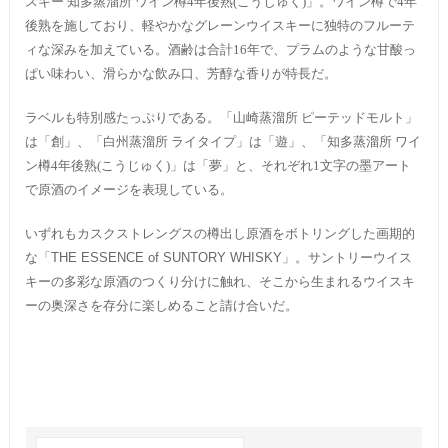
スキー 知多蒸溜所 ワイン樽4年後熟(こうじゅく)」。ワイン樽で4年
後熟を施しており、軽やかなグレーンウイスキーに独特のフルーテ
ィな深みを加えている。酒齢は合計16年で、プラムのような甘酸っ
ぱい味わい、滑らかな飲み口、芳醇な香りが特長だ。
ラベルも特別感たっぷりである。「山崎蒸溜所 ピーテッドモルト」
は「創」、「白州蒸溜所 ライタイプ」は「遊」、「知多蒸溜所 ワイ
ン樽4年後熟(こうじゅく)」は「夢」と、それぞれ1文字の墨アート
で原酒のイメージを表現している。
いずれもカスクストレングスの樽出し原酒をボトリングした画期的
な「
THE ESSENCE of SUNTORY WHISKY
」。サントリーウイス
キーの多彩な原酒のつくり分けに触れ、そこから生まれるウイスキ
ーの奥深さを存分に楽しめること請け合いだ。