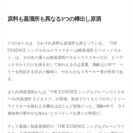
原料も蒸溜所も異なる3つの樽出し原酒
3つのボトルは、それぞれ原料も蒸溜所も異なっている。「
THE
ESSENCE
シングルモルトウイスキー 山崎蒸溜所 ピーテッドモル
ト」は、その名の通り山崎蒸溜所のモルトウイスキーだが、ピーテ
ッドモルトだけを抜き出して味わえるのは貴重。酒齢は12年で、ベ
リーを想起する甘みと酸味に、やわらかなスモーキー香が特長であ
る。
また白州蒸溜所からは「
THE ESSENCE
シングルグレーンウイスキ
ー 白州蒸溜所 ライタイプ」が登場。単体でライタイプのサントリー
ウイスキーを味わえる機会はほとんど皆無だった。酒齢4年で、ライ
麦由来の華やかな味わいとスパイシーな香りが特長だ。
そして最後に知多蒸溜所の「
THE ESSENCE
シングルグレーンウイ