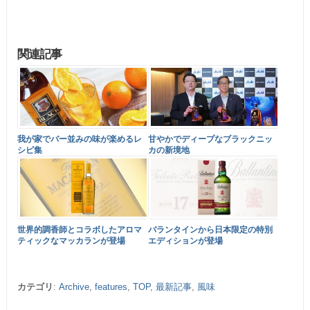
関連記事
我が家でバー並みの味が楽めるレ
甘やかでディープなブラックニッ
シピ集
カの新境地
世界的調香師とコラボしたアロマ
バランタインから日本限定の特別
ティックなマッカランが登場
エディションが登場
カテゴリ
:
Archive
,
features
,
TOP
,
最新記事
,
風味