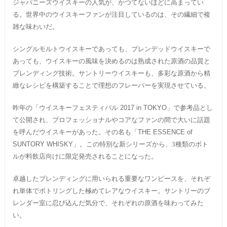
ジャパニーズウイスキーの人気が、かつてないほどに高まってい
る。世界中のウイスキーファンが注目しているのは、その繊細で複
雑な味わいだ。
シングルモルトウイスキーであっても、ブレンデッドウイスキーで
あっても、ウイスキーの風味を決めるのは熟成された原酒の品質と
ブレンディング技術。サントリーウイスキーも、多彩な原酒から精
緻なレシピを構築することで理想のフレーバーを実現させている。
昨年の「ウイスキーフェスティバル
2017 in TOKYO
」で参考品とし
て公開され、プロフェッショナルやコアなファンの間で大いに話題
を呼んだウイスキーがあった。その名も「
THE ESSENCE of
SUNTORY WHISKY
」。この特別な新シリーズから、3種類のボト
ルが料飲店向けに限定発売されることになった。
卓越したブレンディングに用いられる重要なワンピースを、それぞ
れ単体でボトリングした極めてレアなウイスキー。サントリーのブ
レンダー室に忍び込んだ気分で、それぞれの原酒を味わってみた
い。